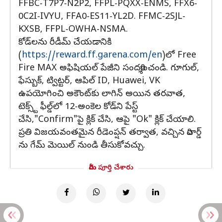
FFBC-T7P7-N2P2, FFPL-PQXX-ENMS, FFX6-
0C2I-IVYU, FFA0-ES11-YL2D. FFMC-2SJL-
KXSB, FFPL-OWHA-NSMA.
కోడ్‌లను రీడీమ్ చేయడానికి
(
https://reward.ff.garena.com/en
)లో Free
Fire MAX అఫిషియల్ పేజీని సందర్శించండి. గూగుల్,
ఫేస్బుక్, ట్విట్టర్, ఆపిల్ ID, Huawei, VK
ఉపయోగించి అకౌంట్‌కు లాగిన్ అయిన తరవాత,
టెక్స్ట్ ఫీల్డ్‌లో 12-అంకెల కోడ్‌ని పేస్ట్
చేసి,"Confirm"పై క్లిక్ చేసి, ఆపై "Ok" క్లిక్ చేయాలి.
ప్రతి విజయవంతమైన రీడెంప్షన్ తర్వాత, వచ్చిన రివార్డ్
ను గేమ్ మెయిల్ నుండి తీసుకోవచ్చు.
మీరు పూర్తి చేశారు