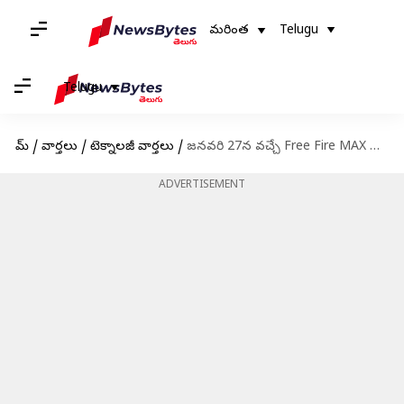
మరింత
Telugu
Telugu
హోమ్
/
వార్తలు
/
టెక్నాలజీ వార్తలు
/
జనవరి 27న వచ్చే Free Fire MAX కోడ్స్ రీడీమ్ విధానం
ADVERTISEMENT