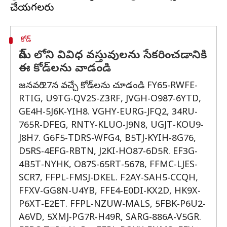
కోడ్
గేమ్ లోని వివిధ వస్తువులను సేకరించడానికి
ఈ కోడ్‌లను వాడండి
జనవరి 27న వచ్చే కోడ్‌లను చూడండి FY65-RWFE-
RTIG, U9TG-QV2S-Z3RF, JVGH-O987-6YTD,
GE4H-5J6K-YIH8. VGHY-EURG-JFQ2, 34RU-
765R-DFEG, RNTY-KLUO-J9N8, UGJT-KOU9-
J8H7. G6F5-TDRS-WFG4, B5TJ-KYIH-8G76,
D5RS-4EFG-RBTN, J2KI-HO87-6D5R. EF3G-
4B5T-NYHK, O87S-65RT-5678, FFMC-LJES-
SCR7, FFPL-FMSJ-DKEL. F2AY-SAH5-CCQH,
FFXV-GG8N-U4YB, FFE4-E0DI-KX2D, HK9X-
P6XT-E2ET. FFPL-NZUW-MALS, 5FBK-P6U2-
A6VD, 5XMJ-PG7R-H49R, SARG-886A-V5GR.