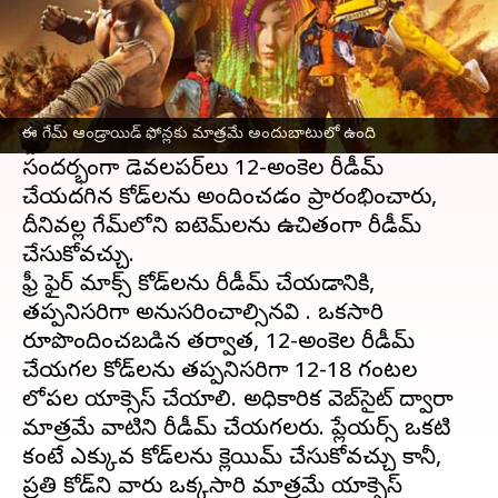
ఈ వార్తాకథనం ఏంటి
Garena సెప్టెంబర్ 2021లో కాస్మెటిక్ అప్‌లతో ఫ్రీ ఫైర్
మాక్స్ ని విడుదల చేసింది. ఈమధ్యే గూగుల్ ప్లే
ఈ గేమ్ ఆండ్రాయిడ్ ఫోన్లకు మాత్రమే అందుబాటులో ఉంది
స్టోర్‌లో 100 మిలియన్ డౌన్‌లోడ్‌లు చేరుకుంది. ఈ
సందర్భంగా డెవలపర్‌లు 12-అంకెల రీడీమ్
చేయదగిన కోడ్‌లను అందించడం ప్రారంభించారు,
దీనివల్ల గేమ్‌లోని ఐటెమ్‌లను ఉచితంగా రీడీమ్
చేసుకోవచ్చు.
ఫ్రీ ఫైర్ మాక్స్ కోడ్‌లను రీడీమ్ చేయడానికి,
తప్పనిసరిగా అనుసరించాల్సినవి . ఒకసారి
రూపొందించబడిన తర్వాత, 12-అంకెల రీడీమ్
చేయగల కోడ్‌లను తప్పనిసరిగా 12-18 గంటల
లోపల యాక్సెస్ చేయాలి. అధికారిక వెబ్‌సైట్ ద్వారా
మాత్రమే వాటిని రీడీమ్ చేయగలరు. ప్లేయర్స్ ఒకటి
కంటే ఎక్కువ కోడ్‌లను క్లెయిమ్ చేసుకోవచ్చు కానీ,
ప్రతి కోడ్‌ని వారు ఒక్కసారి మాత్రమే యాక్సెస్