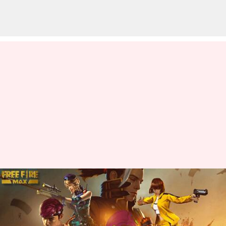
జనవరి 27న వచ్చే Free Fire MAX
కోడ్స్ రీడీమ్ విధానం
వ్రాసిన వారు
Jan 27, 2023
01:18 pm
Nishkala Sathivada