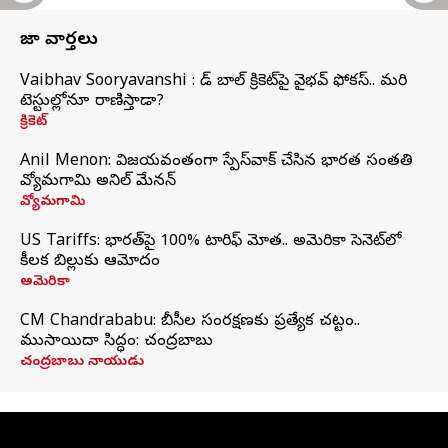
తాజా వార్తలు
Vaibhav Sooryavanshi : రెడ్ బాల్ క్రికెట్‌పై వైభవ్ ఫోకస్.. మరి
టెస్టుల్లోనూ రాణిస్తాడా?
క్రికెట్
Anil Menon: విజయవంతంగా స్పేస్‌వాక్‌ చేసిన భారత సంతతి
వ్యోమగామి అనిల్‌ మేనన్
వ్యోమగామి
US Tariffs: భారత్‌పై 100% టారిఫ్‌ మోత.. అమెరికా సెనెట్‌లో
కీలక బిల్లుకు ఆమోదం
అమెరికా
CM Chandrababu: బీసీల సంరక్షణకు ప్రత్యేక చట్టం..
ముసాయిదా సిద్ధం: చంద్రబాబు
చంద్రబాబు నాయుడు