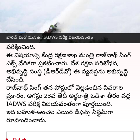
ఈ వార్తాకథనం ఏంటి
భారతదేశం
అత్యాధునిక సమీకృత గగనతల రక్షణ
వ్యవస్థ (Integrated Air Defence Weapon
భారత్ మరో ఘనత.. IADWS పరీక్ష విజయవంతం
System - IADWS)ను విజయవంతంగా
పరీక్షించింది.
ఈ విషయాన్ని కేంద్ర రక్షణశాఖ మంత్రి రాజ్‌నాథ్‌ సింగ్‌
ఎక్స్‌ వేదికగా ప్రకటించారు. దేశ రక్షణ పరిశోధన,
అభివృద్ధి సంస్థ (డీఆర్‌డీవో) ఈ వ్యవస్థను అభివృద్ధి
చేసింది.
రాజ్‌నాథ్‌ సింగ్‌ తన పోస్టులో వెల్లడించిన వివరాల
ప్రకారం, ఆగస్టు 23వ తేదీ అర్ధరాత్రి ఒడిశా తీరం వద్ద
IADWS పరీక్ష విజయవంతంగా పూర్తయింది.
ఇది బహుళ-అంచెల ఎయిర్‌ డిఫెన్స్‌ సిస్టమ్‌గా