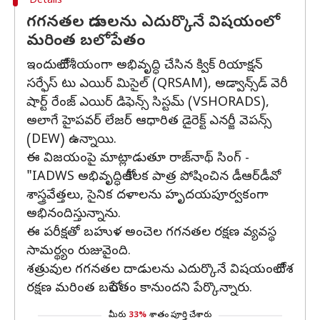
Details
గగనతల దాడులను ఎదుర్కొనే విషయంలో
మరింత బలోపేతం
ఇందులో దేశీయంగా అభివృద్ధి చేసిన క్విక్‌ రియాక్షన్‌
సర్ఫేస్‌ టు ఎయిర్‌ మిసైల్‌ (QRSAM), అడ్వాన్స్‌డ్‌ వెరీ
షార్ట్‌ రేంజ్‌ ఎయిర్‌ డిఫెన్స్‌ సిస్టమ్‌ (VSHORADS),
అలాగే హైపవర్‌ లేజర్‌ ఆధారిత డైరెక్ట్‌ ఎనర్జీ వెపన్స్‌
(DEW) ఉన్నాయి.
ఈ విజయంపై మాట్లాడుతూ రాజ్‌నాథ్‌ సింగ్‌ -
"IADWS అభివృద్ధిలో కీలక పాత్ర పోషించిన డీఆర్‌డీవో
శాస్త్రవేత్తలు, సైనిక దళాలను హృదయపూర్వకంగా
అభినందిస్తున్నాను.
ఈ పరీక్షతో బహుళ అంచెల గగనతల రక్షణ వ్యవస్థ
సామర్థ్యం రుజువైంది.
శత్రువుల గగనతల దాడులను ఎదుర్కొనే విషయంలో దేశ
రక్షణ మరింత బలోపేతం కానుందని పేర్కొన్నారు.
మీరు
33%
శాతం పూర్తి చేశారు