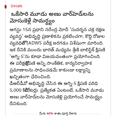
Details
ఒకేసారి మూడు అణు వార్‌హెడ్‌లను
మోసుకెళ్లే సామర్థ్యం
ఆగస్టు 15న ప్రధాని నరేంద్ర మోదీ 'సుదర్శన చక్ర రక్షణ
వ్యవస్థ' అభివృద్ధి ప్రణాళికను ప్రకటించగా, కొద్ది రోజుల
వ్యవధిలోనే IADWS పరీక్ష జరగడం విశేషంగా మారింది.
ఇక దీనికి ముందు భారత్‌ మధ్యమ శ్రేణి బాలిస్టిక్‌ క్షిపణి
'అగ్ని-5'ను కూడా విజయవంతంగా ప్రయోగించింది.
ఈ పరీక్షలో క్షిపణి అన్ని సాంకేతిక, కార్యనిర్వాహక
ప్రమాణాలను సాధించడమే కాకుండా లక్ష్యాన్ని
ఖచ్చితంగా ఛేదించింది.
డీఆర్‌డీవో అభివృద్ధి చేసిన ఈ అగ్ని-5 క్షిపణి పరిధి
5,000 కిలోమీటర్లు. ప్రత్యేకత ఏంటంటే, ఒకేసారి మూడు
అణు వార్‌హెడ్‌లను మోసుకెళ్లి ప్రయోగించే సామర్థ్యం
దీనికుంది.
మీరు
66%
శాతం పూర్తి చేశారు