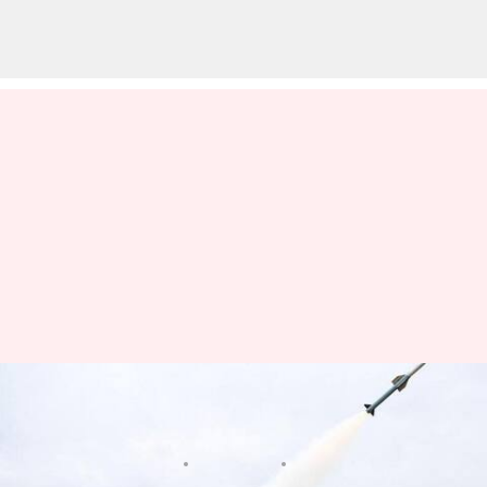
DRDO: భారత్ మరో ఘనత.. IADWS
పరీక్ష విజయవంతం (వీడియో)
వ్రాసిన వారు
Aug 24, 2025
11:48 am
Jayachandra Akuri