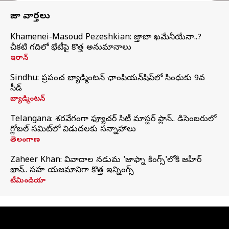
తాజా వార్తలు
Khamenei-Masoud Pezeshkian: మొజ్తాబా ఖమేనీయేనా..?
చీకటి గదిలో భేటీపై కొత్త అనుమానాలు
ఇరాన్
Sindhu: ప్రపంచ బ్యాడ్మింటన్‌ ఛాంపియన్‌షిప్‌లో సింధుకు 9వ
సీడ్
బ్యాడ్మింటన్
Telangana: శరవేగంగా ఫ్యూచర్ సిటీ మాస్టర్ ప్లాన్.. డిసెంబరులో
గ్లోబల్‌ సమిట్‌లో విడుదలకు సన్నాహాలు
తెలంగాణ
Zaheer Khan: వివాదాల నడుమ 'జాఫ్నా కింగ్స్'లోకి జహీర్
ఖాన్.. సహ యజమానిగా కొత్త ఇన్నింగ్స్
టీమిండియా