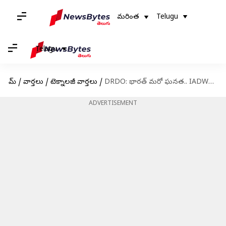
మరింత
Telugu
Telugu
హోమ్
/
వార్తలు
/
టెక్నాలజీ వార్తలు
/
DRDO: భారత్ మరో ఘనత.. IADWS పరీక్ష విజయవంతం (వీడియో)
ADVERTISEMENT