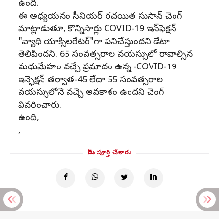
ఉంది.
ఈ అధ్యయనం సీనియర్ రచయిత సుసాన్ చెంగ్
మాట్లాడుతూ, కొన్నిసార్లు COVID-19 ఇన్‌ఫెక్షన్
"వ్యాధి యాక్సిలరేటర్"గా పనిచేస్తుందని డేటా
తెలిపిందని. 65 సంవత్సరాల వయస్సులో రావాల్సిన
మధుమేహం వచ్చే ప్రమాదం ఉన్న -COVID-19
ఇన్ఫెక్షన్ తర్వాత-45 లేదా 55 సంవత్సరాల
వయస్సులోనే వచ్చే అవకాశం ఉందని చెంగ్
వివరించారు.
ఉంది,
,
మీరు పూర్తి చేశారు