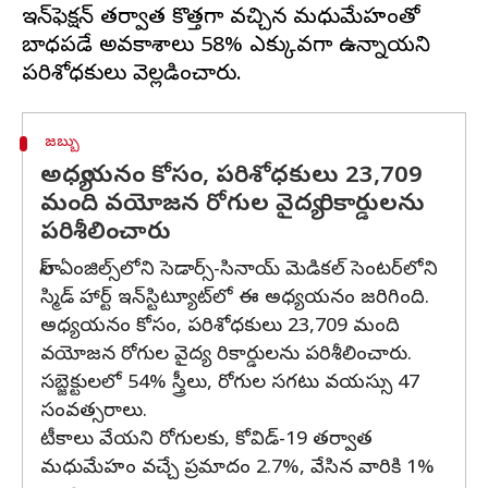
ఇన్‌ఫెక్షన్ తర్వాత కొత్తగా వచ్చిన మధుమేహంతో
బాధపడే అవకాశాలు 58% ఎక్కువగా ఉన్నాయని
జబ్బు
అధ్యయనం కోసం, పరిశోధకులు 23,709
మంది వయోజన రోగుల వైద్య రికార్డులను
పరిశీలించారు
లాస్ ఏంజిల్స్‌లోని సెడార్స్-సినాయ్ మెడికల్ సెంటర్‌లోని
స్మిడ్ హార్ట్ ఇన్‌స్టిట్యూట్‌లో ఈ అధ్యయనం జరిగింది.
అధ్యయనం కోసం, పరిశోధకులు 23,709 మంది
వయోజన రోగుల వైద్య రికార్డులను పరిశీలించారు.
సబ్జెక్టులలో 54% స్త్రీలు, రోగుల సగటు వయస్సు 47
సంవత్సరాలు.
టీకాలు వేయని రోగులకు, కోవిడ్-19 తర్వాత
మధుమేహం వచ్చే ప్రమాదం 2.7%, వేసిన వారికి 1%