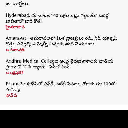
తాజా వార్తలు
Hyderabad: హైదరాబాద్‌లో 40 లక్షల ఓట్లు గల్లంతు? ఓటర్ల
జాబితాలో భారీ కోత!
హైదరాబాద్
Amaravati: అమరావతిలో కీలక ప్రాజెక్టులు రెడీ.. సీడ్‌ యాక్సెస్‌
రోడ్డు, ఎమ్మెల్యే-ఎమ్మెల్సీ టవర్లకు తుది మెరుగులు
అమరావతి
Andhra Medical College: ఆంధ్ర వైద్యకళాశాలకు జాతీయ
స్థాయిలో 13వ ర్యాంకు.. ఏపీలో టాప్
ఆంధ్రప్రదేశ్
PhonePe: ఫోన్‌పేలో ఎఫ్‌డీ, ఆర్‌డీ సేవలు.. రోజుకు రూ.100తో
పొదుపు
ఫోన్‌ పే