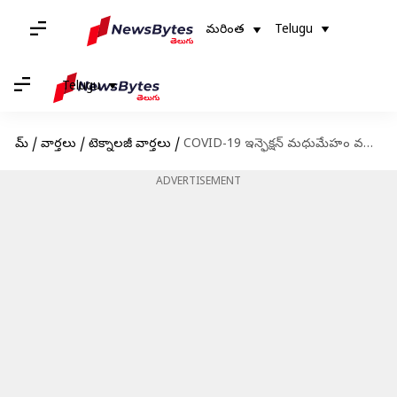
మరింత
Telugu
Telugu
హోమ్
/
వార్తలు
/
టెక్నాలజీ వార్తలు
/
COVID-19 ఇన్ఫెక్షన్ మధుమేహం వచ్చే ప్రమాదాన్ని పెంచుతుంది
ADVERTISEMENT