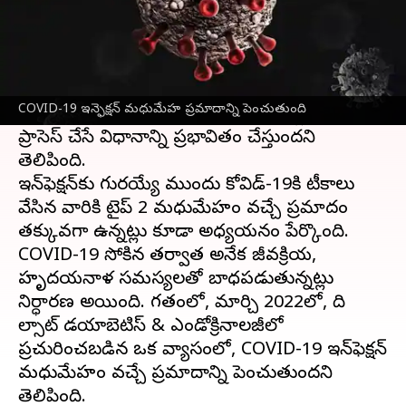
ఈ వార్తాకథనం ఏంటి
JAMA నెట్‌వర్క్ ఓపెన్ జర్నల్‌లో ఒక అధ్యయనం
COVID-19
బారిన పడిన వారికి మధుమేహం వచ్చే
COVID-19 ఇన్ఫెక్షన్ మధుమేహ ప్రమాదాన్ని పెంచుతుంది
ప్రమాదం ఎక్కువగా ఉంటుందని శరీరం గ్లూకోజ్‌ను
ప్రాసెస్ చేసే విధానాన్ని ప్రభావితం చేస్తుందని
తెలిపింది.
ఇన్‌ఫెక్షన్‌కు గురయ్యే ముందు కోవిడ్-19కి టీకాలు
వేసిన వారికి టైప్ 2 మధుమేహం వచ్చే ప్రమాదం
తక్కువగా ఉన్నట్లు కూడా అధ్యయనం పేర్కొంది.
COVID-19 సోకిన తర్వాత అనేక జీవక్రియ,
హృదయనాళ సమస్యలతో బాధపడుతున్నట్లు
నిర్ధారణ అయింది. గతంలో, మార్చి 2022లో, ది
లాన్సెట్ డయాబెటిస్ & ఎండోక్రినాలజీలో
ప్రచురించబడిన ఒక వ్యాసంలో, COVID-19 ఇన్‌ఫెక్షన్
మధుమేహం వచ్చే ప్రమాదాన్ని పెంచుతుందని
తెలిపింది.