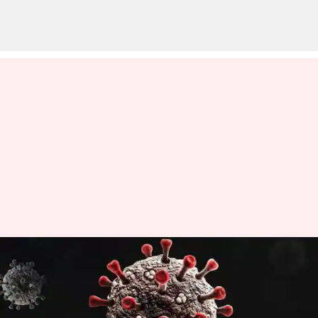
COVID-19 ఇన్ఫెక్షన్ మధుమేహం
వచ్చే ప్రమాదాన్ని పెంచుతుంది
వ్రాసిన వారు
Feb 17, 2023
10:58 am
Nishkala Sathivada