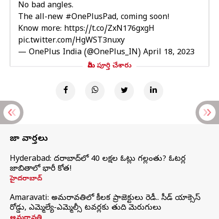
No bad angles.
The all-new
#OnePlusPad
, coming soon!
Know more:
https://t.co/ZxN176gxgH
pic.twitter.com/HgWST3nuxy
— OnePlus India (@OnePlus_IN)
April 18, 2023
మీరు పూర్తి చేశారు
తాజా వార్తలు
Hyderabad: హైదరాబాద్‌లో 40 లక్షల ఓట్లు గల్లంతు? ఓటర్ల
జాబితాలో భారీ కోత!
హైదరాబాద్
Amaravati: అమరావతిలో కీలక ప్రాజెక్టులు రెడీ.. సీడ్‌ యాక్సెస్‌
రోడ్డు, ఎమ్మెల్యే-ఎమ్మెల్సీ టవర్లకు తుది మెరుగులు
అమరావతి