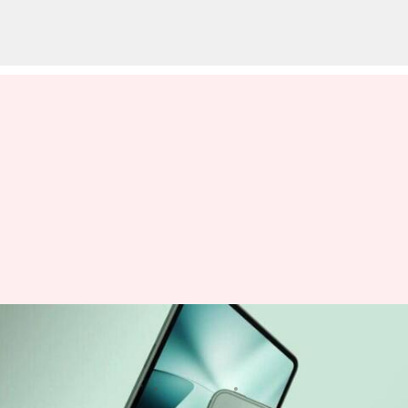
క్రేజీ ఫీచర్లతో వస్తున్న వన్ ప్లస్ ప్యాడ్
ట్యాబ్.. ధర ఎంతో తెలుసా!
వ్రాసిన వారు
Apr 25, 2023
06:09 pm
Jayachandra Akuri