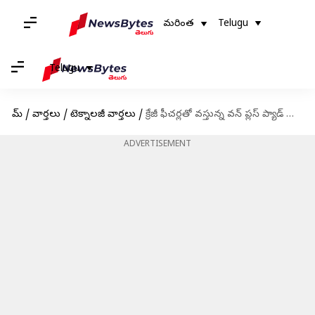
మరింత
Telugu
Telugu
హోమ్
/
వార్తలు
/
టెక్నాలజీ వార్తలు
/
క్రేజీ ఫీచర్లతో వస్తున్న వన్ ప్లస్ ప్యాడ్ ట్యాబ్.. ధర ఎంతో తెలుసా!
ADVERTISEMENT