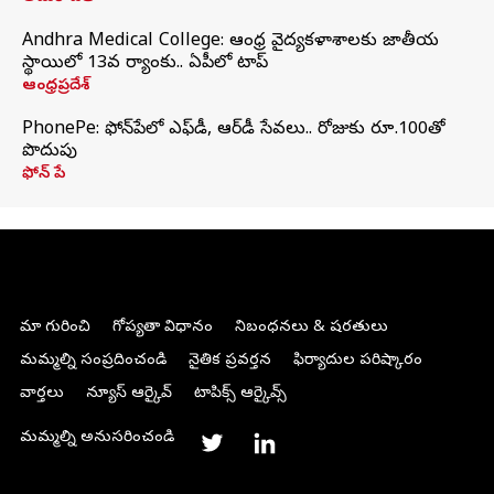
Andhra Medical College: ఆంధ్ర వైద్యకళాశాలకు జాతీయ
స్థాయిలో 13వ ర్యాంకు.. ఏపీలో టాప్
ఆంధ్రప్రదేశ్
PhonePe: ఫోన్‌పేలో ఎఫ్‌డీ, ఆర్‌డీ సేవలు.. రోజుకు రూ.100తో
పొదుపు
ఫోన్‌ పే
మా గురించి
గోప్యతా విధానం
నిబంధనలు & షరతులు
మమ్మల్ని సంప్రదించండి
నైతిక ప్రవర్తన
ఫిర్యాదుల పరిష్కారం
వార్తలు
న్యూస్ ఆర్కైవ్
టాపిక్స్ ఆర్కైవ్స్
మమ్మల్ని అనుసరించండి