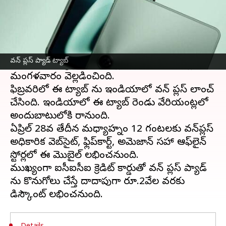
ఈ వార్తాకథనం ఏంటి
క్రేజీ ఫీచర్లతో వస్తున్న
వన్ ప్లస్ ప్యాడ్ ట్యాట్ ధర
వివరాలు వచ్చేశాయి. ఇండియాలో తొలి ట్యాబ్
వన్ ప్లస్ ప్యాడ్ ట్యాబ్
అయిన ఈ ప్యాడ్ ధర, ఆఫర్ల వివరాలను వన్ ప్లస్
మంగళవారం వెల్లడించింది.
ఫిబ్రవరిలో ఈ ట్యాబ్ ను ఇండియాలో వన్ ప్లస్ లాంచ్
చేసింది. ఇండియాలో ఈ ట్యాబ్ రెండు వేరియంట్లలో
అందుబాటులోకి రానుంది.
ఏప్రిల్ 28వ తేదీన మధ్యాహ్నం 12 గంటలకు వన్‍ప్లస్
అధికారిక వెబ్‍సైట్, ఫ్లిప్‍కార్ట్, అమెజాన్‍ సహా ఆఫ్‍లైన్
స్టోర్లలో ఈ మొబైల్ లభించనుంది.
ముఖ్యంగా ఐసీఐసీఐ క్రెడిట్ కార్డుతో వన్ ప్లస్ ప్యాడ్
ను కొనుగోలు చేస్తే దాదాపుగా రూ.2వేల వరకు