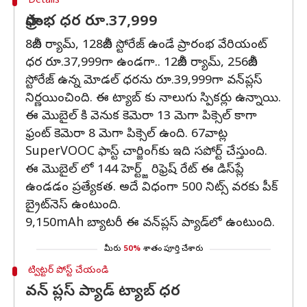
Details
ఫ్రారంభ ధర రూ.37,999
8జీబీ ర్యామ్, 128జీబీ స్టోరేజ్ ఉండే ప్రారంభ వేరియంట్
ధర రూ.37,999గా ఉండగా.. 12జీబీ ర్యామ్, 256జీబీ
స్టోరేజ్ ఉన్న మోడల్ ధరను రూ.39,999గా వన్‍ప్లస్
నిర్ణయించింది. ఈ ట్యాబ్ కు నాలుగు స్పికర్లు ఉన్నాయి.
ఈ మొబైల్ కి వెనుక కెమెరా 13 మెగా పిక్సెల్ కాగా
ఫ్రంట్ కెమెరా 8 మెగా పిక్సెల్ ఉంది. 67వాట్ల
SuperVOOC ఫాస్ట్ చార్జింగ్‍కు ఇది సపోర్ట్ చేస్తుంది.
ఈ మొబైల్ లో 144 హెర్ట్జ్ రిఫ్రెష్ రేట్ ఈ డిస్‍ప్లే
ఉండడం ప్రత్యేకత. అదే విధంగా 500 నిట్స్ వరకు పీక్
బ్రైట్‍నెస్ ఉంటుంది.
9,150mAh బ్యాటరీ ఈ వన్‍ప్లస్ ప్యాడ్‍లో ఉంటుంది.
మీరు
50%
శాతం పూర్తి చేశారు
ట్విట్టర్ పోస్ట్ చేయండి
వన్ ప్లస్ ప్యాడ్ ట్యాబ్ ధర