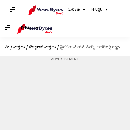
మరింత
Telugu
Telugu
హోమ్
/
వార్తలు
/
టెక్నాలజీ వార్తలు
/
వైరల్‌గా మారిన మార్క్ జుకర్‌బర్గ్ ర్యాంప్ వాక్ ఫోటోలు
ADVERTISEMENT