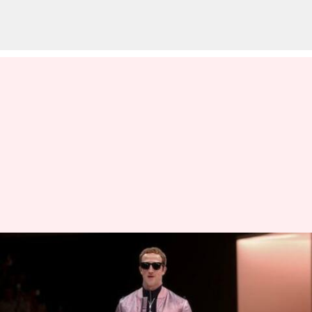
వైరల్‌గా మారిన మార్క్ జుకర్‌బర్గ్
ర్యాంప్ వాక్ ఫోటోలు
వ్రాసిన వారు
Apr 01, 2023
06:19 pm
Nishkala Sathivada