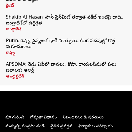
ఉంది: జాస్ బట్లర్
క్రికెట్
Shakib Al Hasan: హసీనా ప్రెస్‌మీట్‌ తర్వాత షకీబ్‌ ఇంటిపై దాడి..
బంగ్లాదేశ్‌లో ఉద్రిక్తత
బంగ్లాదేశ్
Putin: రష్యా సైన్యంలో భారీ మార్పులు.. కీలక పదవుల్లో కొత్త
నియామకాలు
రష్యా
APSDMA: నేడు ఏపీలో వానలు.. కోస్తా, రాయలసీమలో పలు
జిల్లాలకు అలర్ట్
ఆంధ్రప్రదేశ్
మా గురించి
గోప్యతా విధానం
నిబంధనలు & షరతులు
మమ్మల్ని సంప్రదించండి
నైతిక ప్రవర్తన
ఫిర్యాదుల పరిష్కారం