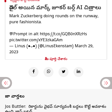
ట్విట్టర్ పోస్ట్ చేయండి
వైరల్ అయిన మార్క్ జూకర్ బర్గ్ AI చిత్రాలు
Mark Zuckerberg doing rounds on the runway,
pure fashionista.
💬Prompt in alt
https://t.co/GQB0nXRzHs
pic.twitter.com/xYE3zkaGAm
— Linus (●ᴗ●) (@LinusEkenstam)
March 29,
2023
మీరు పూర్తి చేశారు
తాజా వార్తలు
Jos Buttler: నా రికార్డును వైభవ్ సూర్యవంశీ బద్దలు కొట్టే అవకాశం