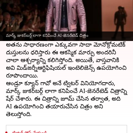
ఈ వార్తాకథనం ఏంటి
మెటా సిఈఓ
మార్క్ జుకర్‌బర్గ్
లూయిస్ విట్టన్
దుస్తులను ధరించి ఫ్యాషన్ రన్‌వేలో నడుస్తున్నట్లు
మార్క్ జుకర్‌బర్గ్ లాగా కనిపించే AI-జెనరేటెడ్ చిత్రం
ఉన్న ఫోటోలు ఇంటర్నెట్‌లో చక్కర్లు కొడుతున్నాయి.
అతను సాధారణంగా ఎక్కువగా సాదా మోనోక్రోమటిక్
దుస్తులను ధరిస్తారు ఈ ఆకస్మిక మార్పు అందరినీ
చాలా ఆశ్చర్యాన్ని కలిగిస్తోంది. అయితే, వాస్తవానికి
అవి మిడ్‌జర్నీఆర్టిఫిషియల్ ఇంటెలిజెన్స్ ఉపయోగించి
రూపొందాయి.
ఆండ్రూ క్యూన్ గావో అనే ట్విటర్ వినియోగదారు,
మార్క్ జుకర్‌బర్గ్ లాగా కనిపించే AI-జెనరేటెడ్ చిత్రాన్ని
షేర్ చేశారు. ఈ చిత్రాన్ని జూమ్ చేసిన తర్వాత, అది
AI ఉపయోగించి తయారుచేసిన చిత్రం అని