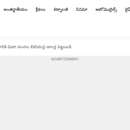
అంతర్జాతీయం
క్రీడలు
టెక్నాలజీ
సినిమా
ఆటోమొబైల్స్
లైఫ్
ానికి మెటా వందల బిలియన్ల డాలర్ల పెట్టుబడి
ADVERTISEMENT