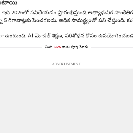
 ఉంటాయి
తియస్', ఇది 2026లో పనిచేయడం ప్రారంభిస్తుంది,అత్యాధునిక సాం
 5 గిగావాట్లకు పెంచగలదు. అధిక సామర్థ్యంతో పని చేస్తుంది. కంపెనీ మర
ెద్దదిగా ఉంటుంది. AI మోడల్ శిక్షణ, పరిశోధన కోసం ఉపయోగించబ
మీరు
66%
శాతం పూర్తి చేశారు
ADVERTISEMENT