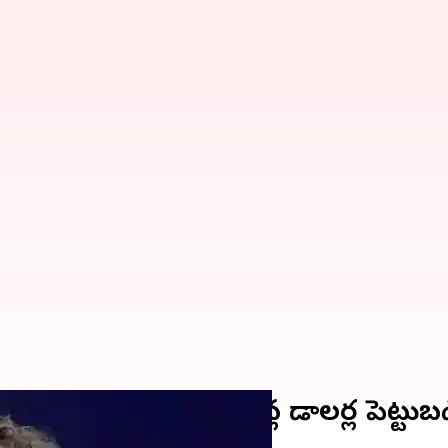
ికి మెటా వందల బిలియన్ల డాలర్ల పెట్టుబ