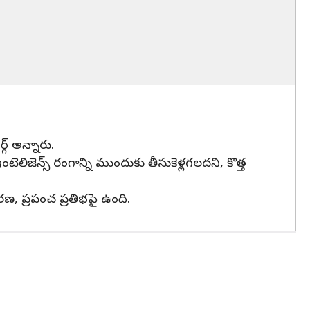
గ్ అన్నారు.
లిజెన్స్ రంగాన్ని ముందుకు తీసుకెళ్లగలదని, కొత్త
రణ, ప్రపంచ ప్రతిభపై ఉంది.