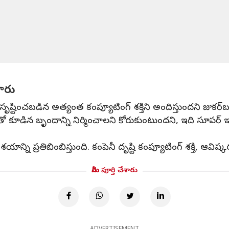
తారు
సృష్టించబడిన అత్యంత కంప్యూటింగ్ శక్తిని అందిస్తుందని జుకర్‌బర్
ూడిన బృందాన్ని నిర్మించాలని కోరుకుంటుందని, ఇది సూపర్ ఇంటె
 ప్రతిబింబిస్తుంది. కంపెనీ దృష్టి కంప్యూటింగ్ శక్తి, ఆవిష్క
మీరు పూర్తి చేశారు