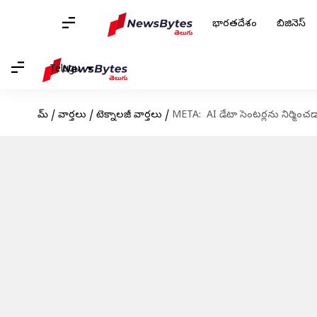
భారతదేశం
బిజినెస్
Telugu
హోమ్
/
వార్తలు
/
టెక్నాలజీ వార్తలు
/
META: AI డేటా సెంటర్లను నిర్మించడ