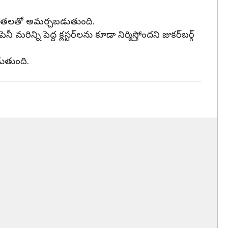
కేతికతలతో అమర్చబడుతుంది.
ిన్ని పెద్ద క్లస్టర్‌లను కూడా నిర్మిస్తోందని జుకర్‌బర్గ్
డుతుంది.