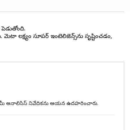
 పెడుతోంది.
ి. మెటా లక్ష్యం సూపర్ ఇంటెలిజెన్స్‌ను సృష్టించడం,
చని సెమీ అనాలిసిస్ నివేదికను ఆయన ఉదహరించారు.