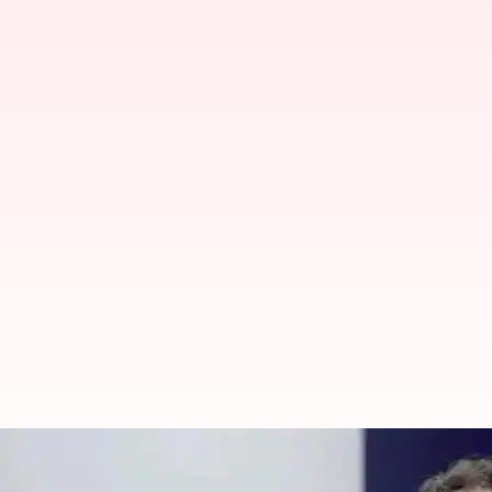
META: AI డేటా సెంటర్లను నిర్మించడాన