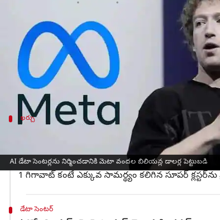
వ్రాసిన వారు
Jul 15, 2025
01:33 pm
Sirish Praharaju
ఈ వార్తాకథనం ఏంటి
మార్క్ జుకర్‌బర్గ్ యాజమాన్యంలోని
మెటా
కంపెనీ ఆర్టిఫిషియల
ఇప్పుడు ఆ కంపెనీ వందల బిలియన్ డాలర్లను పెట్టుబడి పెట్
అంటే మానవుల కంటే మెరుగ్గా పనిచేయగల యంత్రాలను సృ
ఈ రంగంలో
గూగుల్
,
ఆపిల్
,
ఓపెన్ఏఐ
ఖర్చు
ప్రకటనల ద్వారా వచ్చే ఆదాయం నుండి ఖర్చ
మెటా బలమైన ప్రకటనల వ్యాపారం ఈ పెట్టుబడిని కవర్ చేయడా
టెక్ పెట్టుబడిదారుల ఆందోళనలను తొలగిస్తూ, మా ప్రధ
AI డేటా సెంటర్లను నిర్మించడానికి మెటా వందల బిలియన్ల డాలర్ల పెట్టుబడి
1 గిగావాట్ కంటే ఎక్కువ సామర్థ్యం కలిగిన సూపర్ క్లస్ట
డేటా సెంటర్