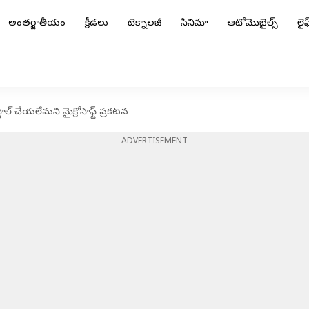
అంతర్జాతీయం
క్రీడలు
టెక్నాలజీ
సినిమా
ఆటోమొబైల్స్
లైఫ్
్టాల్ చేయలేమని మైక్రోసాఫ్ట్ ప్రకటన
ADVERTISEMENT