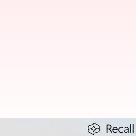
Microsoft: రీకాల్ ఫీచర్‌ను అన్‌ఇన్‌స్ట