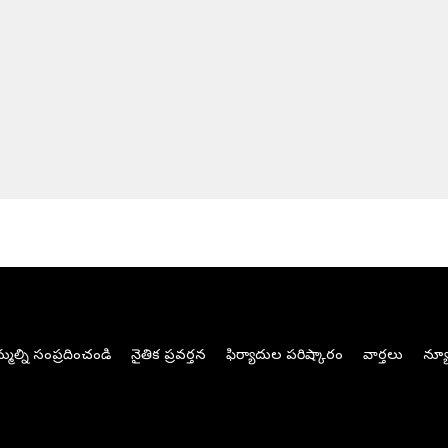
మల్ని సంప్రదించండి
నైతిక ప్రవర్తన
ఫిర్యాదుల పరిష్కారం
వార్తలు
న్యూ