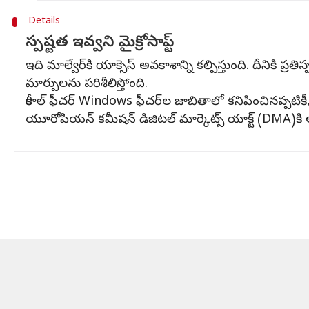
Details
స్పష్టత ఇవ్వని మైక్రోసాప్ట్
ఇది మాల్వేర్‌కి యాక్సెస్ అవకాశాన్ని కల్పిస్తుంది. దీనికి ప్రత
మార్పులను పరిశీలిస్తోంది.
రీకాల్ ఫీచర్ Windows ఫీచర్‌ల జాబితాలో కనిపించినప్పటికీ
యూరోపియన్ కమీషన్ డిజిటల్ మార్కెట్స్ యాక్ట్ (DMA)కి అన