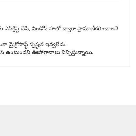
‌ను ఎన్‌క్రిప్ట్ చేసి, విండోస్ హలో ద్వారా ప్రామాణీకరించాలనే
మైక్రోసాఫ్ట్ స్పష్టత ఇవ్వలేదు.
వలసి ఉంటుందని ఊహాగానాలు విన్పిస్తున్నాయి.