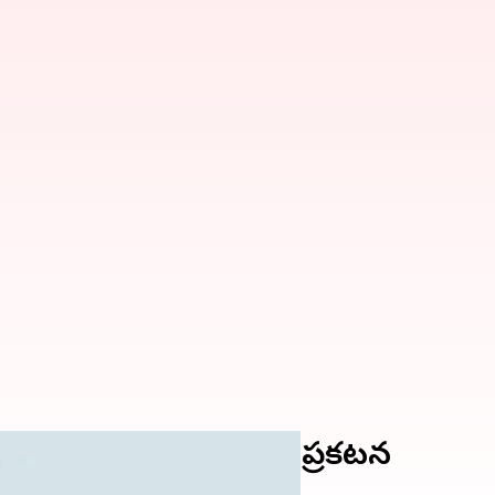
ాల్ చేయలేమని మైక్రోసాఫ్ట్ ప్రకటన