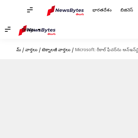
భారతదేశం
బిజినెస్
Telugu
హోమ్
/
వార్తలు
/
టెక్నాలజీ వార్తలు
/
Microsoft: రీకాల్ ఫీచర్‌ను అన్‌ఇన్‌స