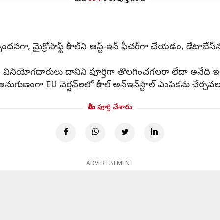
మీరు
50%
శాతం పూర్తి చేశారు
ిస్పందనగా, మైక్రోసాఫ్ట్ రీకాల్‌ని ఆప్ట్-ఇన్ ఫీచర్‌గా చేయడం, డేటాబేస్
, వినియోగదారులు దానిని పూర్తిగా తొలగించగలరా లేదా అనేది ఇంకా 
ుగుణంగా EU వెర్షన్‌లలో రీకాల్ అన్‌ఇన్‌స్టాల్ ఎంపికను చేర్చ
మీరు పూర్తి చేశారు
ADVERTISEMENT