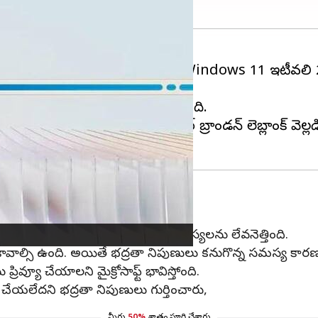
‌స్టాల్ చేయలేరని స్పష్టం చేసింది. Windows 11 ఇటీవలి 
ల నుండి తొలగించే ప్రయత్నం చేసింది.
ాఫ్ట్‌లోని సీనియర్ ప్రొడక్ట్ మేనేజర్ బ్రాండన్ లెబ్లాంక్ వెల్
ు పిక్స్ తీసే విధానం, కొన్ని భద్రతా సమస్యలను లేవనెత్తింది.
వాల్సి ఉంది. అయితే భద్రతా నిపుణులు కనుగొన్న సమస్య కార
ప్రివ్యూ చేయాలని మైక్రోసాఫ్ట్ భావిస్తోంది.
ిప్ట్ చేయలేదని భద్రతా నిపుణులు గుర్తించారు,