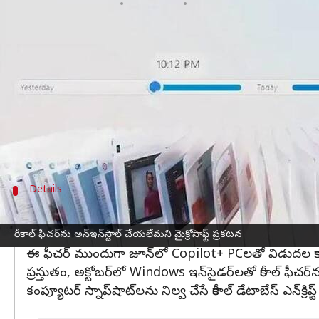
వ్రాసిన వారు
Sep 02, 2024
05:48 pm
Jayachandra Akuri
ఈ వార్తాకథనం ఏంటి
మైక్రోసాఫ్ట్
రాబోయే రీకాల్ ఫీచర్‌ను వినియోగదారులు అన్‌ఇన్
డెస్క్‌మోడర్‌ను గుర్తించింది.
అక్కడ వినియోగదారులు రీకాల్ ఫీచర్‌ను తమ కంప్యూటర్
అయితే ఈ అంశం తుది ఉత్పత్తి బిల్డ్‌లో మాత్రం ఉందని మైక్రోస
Details
రీకాల్ ఫీచర్ ను ప్రివ్యూ చేయనున్న మైక్రోసాఫ్ట్
రీకాల్ ఫీచర్, వినియోగదారుల కంప్యూటర్‌లోని స్క్రీన్‌షాట్‌లన
రీకాల్ ఫీచర్‌ను అన్‌ఇన్‌స్టాల్ చేయలేమని మైక్రోసాఫ్ట్ ప్రకటన
ఈ ఫీచర్‌ ముందుగా జూన్‌లో Copilot+ PCలతో విడుదల కా
ప్రస్తుతం, అక్టోబర్‌లో Windows ఇన్‌సైడర్‌లతో రీకాల్ ఫీచర్‌ను 
కంప్యూటర్ స్నాప్‌షాట్‌లను నిల్వ చేసే రీకాల్ డేటాబేస్ ఎన్‌క్ర