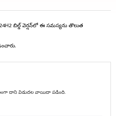
24H2 బిల్డ్ వెర్షన్‌లో ఈ సమస్యను తొలుత
లడించారు.
ణంగా దాని విడుదల వాయిదా పడింది.