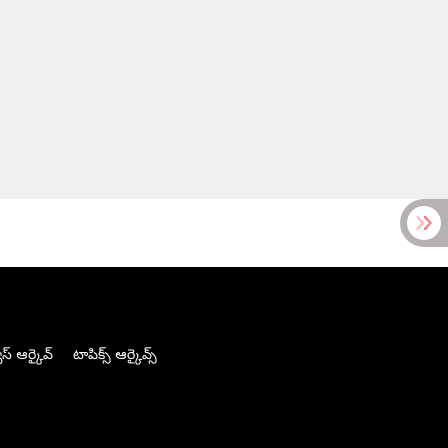
స్ ఆర్కైవ్
టాపిక్స్ ఆర్కైవ్స్