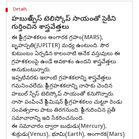
Details
హబుల్ స్పేస్ టెలిస్కోప్ సాయంతో సైకీని
గుర్తించిన శాస్త్రవేత్తలు
ఈ సైకీ గ్రహశకలం అంగారక గ్రహం(MARS),
బృహస్పతి(JUPITER) మధ్య ఉంటుంది. సౌర
కుటుంబం ఏర్పడిన కాలంనాటి అనేక వస్తువులు ఈ
గ్రహశకలంపై ఉండే అవకాశం ఉందని శాస్త్రవేత్తలు
అనుకుంటున్నారు.
ఇప్పటివరకు ఇలాంటి గ్రహశకలాన్ని శాస్త్రవేత్తలు
గమనించలేదు. సైకీ గ్రహశకలాన్ని నాసాకు చెందిన
హబుల్ స్పేస్ టెలిస్కోప్ సాయంతో కనుగొన్నారు.
నాసా పంపించే సైకీ మిషన్ సైకీ గ్రహశకలం చుట్టూ రెండు
సంవత్సరాల పాటు తిరగనుంది. సైకీ గురించిన ప్రతీ
సమాచారాన్ని ఇది సేకరించనుంది.
ఈ సమాచారం ద్వారా బుధుడు(Mercury),
శుక్రుడు(Venus), భూమి(Earth), అంగారక(Mars)