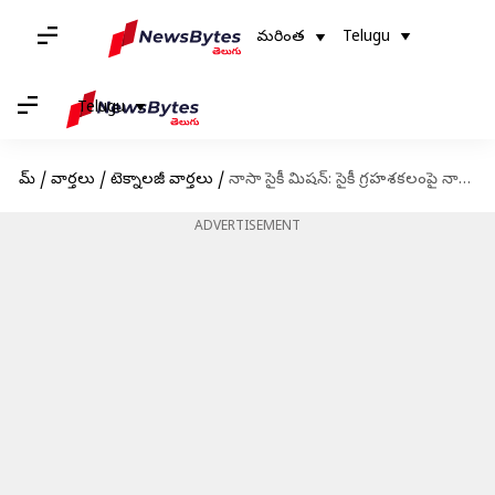
మరింత
Telugu
Telugu
హోమ్
/
వార్తలు
/
టెక్నాలజీ వార్తలు
/
నాసా సైకీ మిషన్: సైకీ గ్రహశకలంపై నాసా ప్రయోగిస్తున్న కొత్త మిషన్.. తెలుసుకోవాల్సిన విషయాలు
ADVERTISEMENT