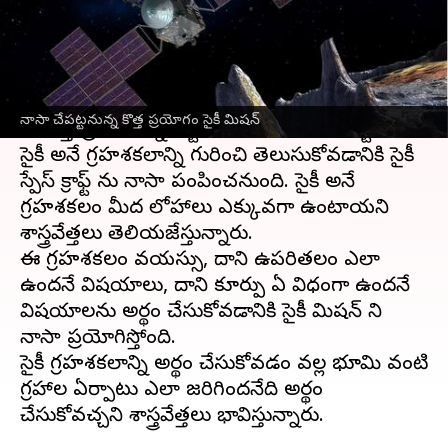
వ్రాసిన వారు
Oct 10, 2023
02:15 pm
Sriram Pranateja
ఈ వార్తాకథనం ఏంటి
అమెరికా
కు చెందిన స్పేస్ ఏజెన్సీ
నాసా
, సైకీ మిషన్ అనే
నాసా చేపట్టనున్న కొత్త ప్రయోగం సైకీ మిషన్
సరికొత్త ప్రయోగాన్ని అక్టోబర్ 12వ తేదీన చేపట్టనుంది.
సైకీ అనే గ్రహశకలాన్ని గురించి తెలుసుకోవడానికి సైకీ
స్పేస్ క్రాఫ్ట్ ను నాసా పంపించనుంది. సైకీ అనే
గ్రహశకలం మీద లోహాలు ఎక్కువగా ఉంటాయని
శాస్త్రవేత్తలు తెలియజేస్తున్నారు.
ఈ గ్రహశకలం వయస్సు, దాని ఉపరితలం ఎలా
ఉందనే విషయాలు, దాని కూర్పు ఏ విధంగా ఉందనే
విషయాలను అర్థం చేసుకోవడానికి సైకీ మిషన్ ని
నాసా ప్రయోగిస్తోంది.
సైకీ గ్రహశకలాన్ని అర్థం చేసుకోవడం వల్ల భూమి వంటి
గ్రహాల ఏర్పాటు ఎలా జరిగిందనేది అర్థం