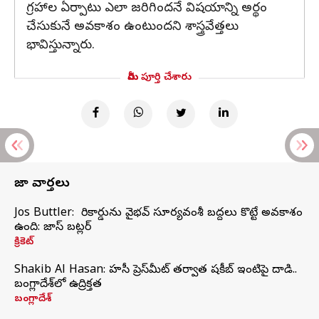
గ్రహాల ఏర్పాటు ఎలా జరిగిందనే విషయాన్ని అర్థం
చేసుకునే అవకాశం ఉంటుందని శాస్త్రవేత్తలు
భావిస్తున్నారు.
మీరు పూర్తి చేశారు
తాజా వార్తలు
Jos Buttler: నా రికార్డును వైభవ్ సూర్యవంశీ బద్దలు కొట్టే అవకాశం
ఉంది: జాస్ బట్లర్
క్రికెట్
Shakib Al Hasan: హసీనా ప్రెస్‌మీట్‌ తర్వాత షకీబ్‌ ఇంటిపై దాడి..
బంగ్లాదేశ్‌లో ఉద్రిక్తత
బంగ్లాదేశ్