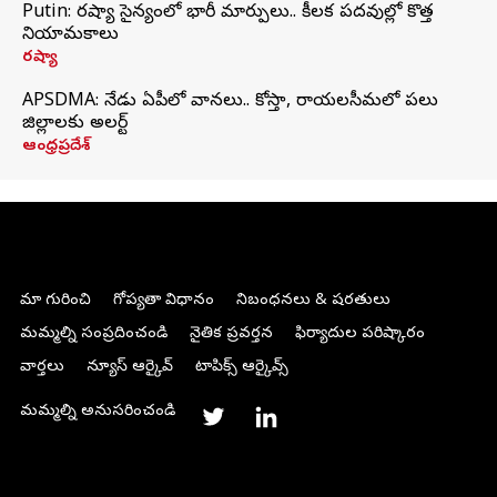
Putin: రష్యా సైన్యంలో భారీ మార్పులు.. కీలక పదవుల్లో కొత్త
నియామకాలు
రష్యా
APSDMA: నేడు ఏపీలో వానలు.. కోస్తా, రాయలసీమలో పలు
జిల్లాలకు అలర్ట్
ఆంధ్రప్రదేశ్
మా గురించి
గోప్యతా విధానం
నిబంధనలు & షరతులు
మమ్మల్ని సంప్రదించండి
నైతిక ప్రవర్తన
ఫిర్యాదుల పరిష్కారం
వార్తలు
న్యూస్ ఆర్కైవ్
టాపిక్స్ ఆర్కైవ్స్
మమ్మల్ని అనుసరించండి