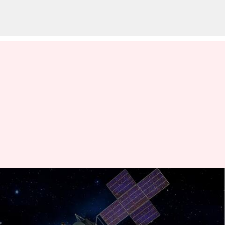
నాసా సైకీ మిషన్: సైకీ గ్రహశకలంపై నాసా
ప్రయోగిస్తున్న కొత్త మిషన్..
తెలుసుకోవాల్సిన విషయాలు