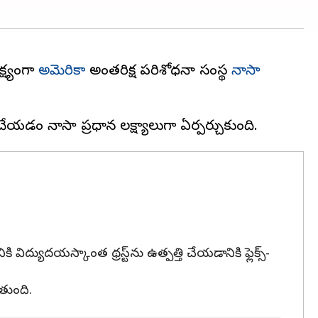
ష్యంగా
అమెరికా
అంతరిక్ష పరిశోధనా సంస్థ
నాసా
విద్యుదయస్కాంత థ్రస్ట్‌ను ఉత్పత్తి చేయడానికి ఫ్లెక్స్-
తుంది.