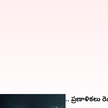
్మించాలన్న యోచనలో NASA.. ప్రణాళికలు రె