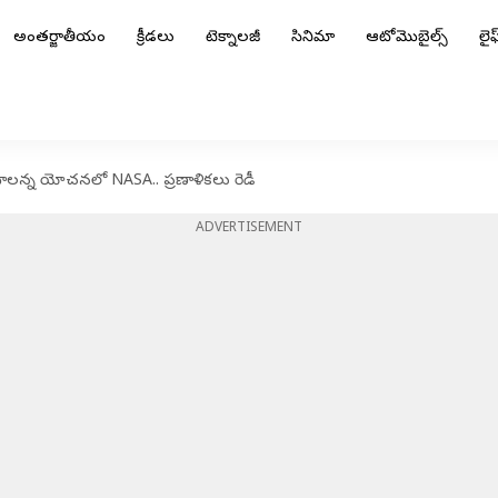
అంతర్జాతీయం
క్రీడలు
టెక్నాలజీ
సినిమా
ఆటోమొబైల్స్
లైఫ్
ర్మించాలన్న యోచనలో NASA.. ప్రణాళికలు రెడీ
ADVERTISEMENT