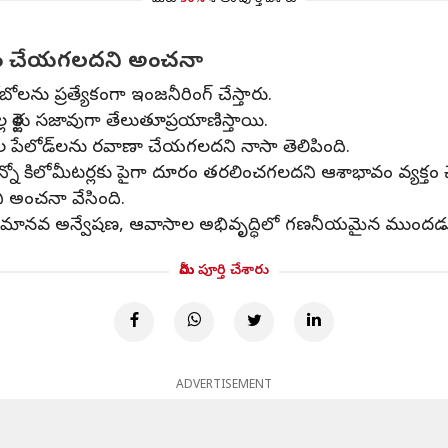
మీరు
50%
శాతం పూర్తి చేశారు
తరం చేయగలదని అంచనా
రోబో‌లను ప్రత్యేకంగా ఇంజనీరింగ్ చేస్తారు.
వల్ల రైళ్లు సజావుగా తేలుతూప్రయాణిస్తాయి.
కృతుల పేలోడ్‌లను రవాణా చేయగలదని నాసా తెలిపింది.
 ఎన్నో కిలోమీటర్లకు పైగా దూరం తరలించగలదని ఆశాభావం వ్యక్తం చ
 అంచనా వేసింది.
 మానవ అన్వేషణ, ఆవాసాల అభివృద్ధిలో గణనీయమైన ముందడుగు 
మీరు పూర్తి చేశారు
ADVERTISEMENT