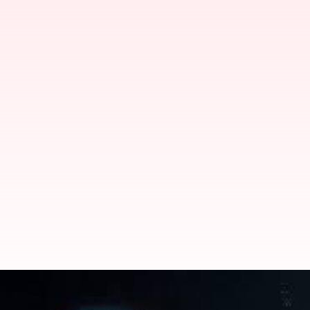
NASA: చంద్రుడిపై రైల్వే స్టేషన్‌ నిర