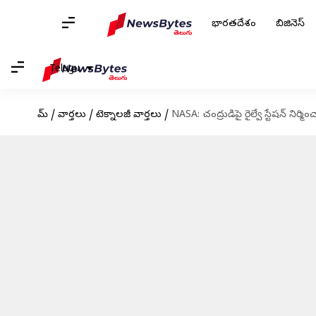
భారతదేశం
బిజినెస్
Telugu
హోమ్
/
వార్తలు
/
టెక్నాలజీ వార్తలు
/
NASA: చంద్రుడిపై రైల్వే స్టేషన్‌ ని