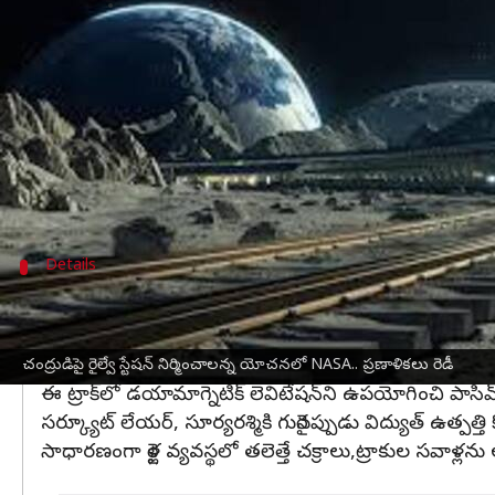
వ్రాసిన వారు
May 14, 2024
12:34 pm
Stalin
ఈ వార్తాకథనం ఏంటి
చంద్రునిపై ఉపరితలం అంతటా సమర్థవంతగా, స్వయంప్
మొదటి చంద్ర రైల్వే వ్యవస్థను నిర్మించడానికి తన ప్రణాళికల
జాబిల్లి పై రైల్వే స్టేషన్ నిర్మించి రైళ్లు నడపాలని యోచిస్తోం
Details
ఫ్లోట్ అంటే ఏంటి?
రైల్వే స్టేషన్ల ఏర్పాటుకు 'ఫ్లెక్సిబుల్ లెవిటేషన్ ఆన్ ఏ ట్రాక్ (ఫ
FLOAT సిస్టమ్ 3-లేయర్ ఫ్లెక్సిబుల్ ఫిల్మ్ ట్రాక్‌పైకి వెళ్లే శక్
చంద్రుడిపై రైల్వే స్టేషన్‌ నిర్మించాలన్న యోచనలో NASA.. ప్రణాళికలు రెడీ
ఈ ట్రాక్‌లో డయామాగ్నెటిక్ లెవిటేషన్‌ని ఉపయోగించి పాసివ్ ఫ్
సర్క్యూట్ లేయర్, సూర్యరశ్మికి గురైనప్పుడు విద్యుత్ ఉత్పత్త
సాధారణంగా రైళ్ల వ్యవస్థలో తలెత్తే చక్రాలు,ట్రాకుల సవాళ