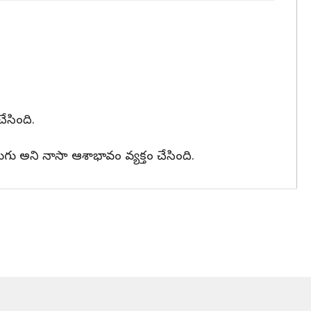
ేసింది.
అని నాసా ఆశాభావం వ్యక్తం చేసింది.