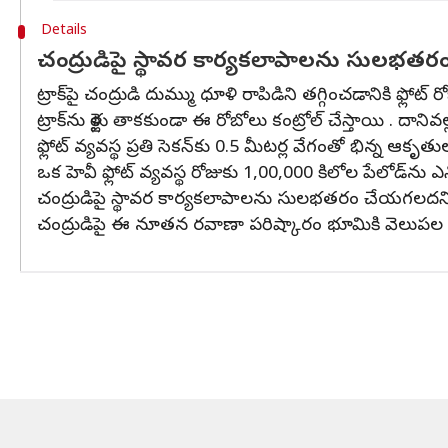
Details
చంద్రుడిపై స్థావర కార్యకలాపాలను సులభ
ట్రాక్‌పై చంద్రుడి దుమ్ము ధూళి రాపిడిని తగ్గించడానికి ఫ్లోట్ 
ట్రాక్‌ను రైళ్లు తాకకుండా ఈ రోబో‌లు కంట్రోల్ చేస్తాయి . దాని
ఫ్లోట్ వ్యవస్థ ప్రతి సెకన్‌కు 0.5 మీటర్ల వేగంతో భిన్న ఆ
ఒక హెవీ ఫ్లోట్ వ్యవస్థ రోజుకు 1,00,000 కిలోల పేలోడ్‌ను
చంద్రుడిపై స్థావర కార్యకలాపాలను సులభతరం చేయగలదని
చంద్రుడిపై ఈ నూతన రవాణా పరిష్కారం భూమికి వెలుపల