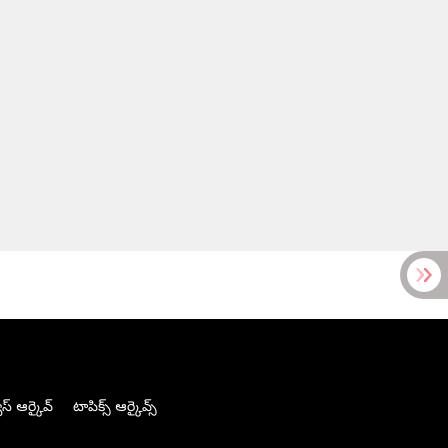
స్ ఆర్కైవ్
టాపిక్స్ ఆర్కైవ్స్