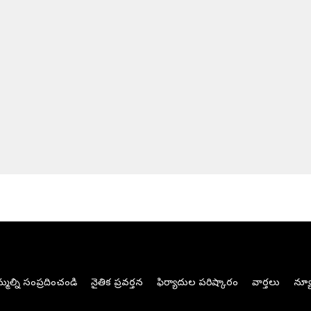
మల్ని సంప్రదించండి
నైతిక ప్రవర్తన
ఫిర్యాదుల పరిష్కారం
వార్తలు
న్యూ