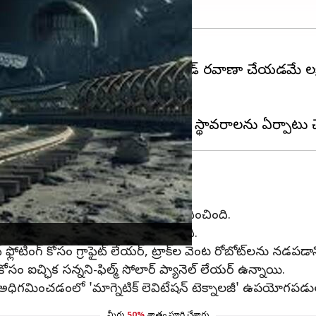
రతిపత్తమైన, సమర్థవంతమైన పేలోడ్ రవాణా చేయడమే లక్
ు సిద్ధం చేస్తోంది.
ది.
్లోట్)' అనే ప్రత్యేక వ్యవస్థను నాసా ప్రతిపాదించింది.
తి లేని మాగ్నెటిక్ రోబోట్‌లను ఉపయోగిస్తుంది.
లోటింగ్ కోసం గ్రాఫైట్ లేయర్, ట్రాక్‌ల వెంట రోబోట్‌లను నడపడానికి 
ి కోసం ఐచ్ఛిక సన్నని-ఫిల్మ్ సోలార్ ప్యానెల్ లేయర్ ఉన్నాయి.
్లను అధిగమించడంలో 'మాగ్నెటిక్ లెవిటేషన్ టెక్నాలజీ' ఉపయోగపడు