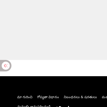
మా గురించి
గోప్యతా విధానం
నిబంధనలు & షరతులు
మమ్