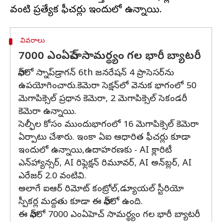
వివరాలు
7000 ఎంఏహెచ్‌ సామర్థ్యం గల భారీ బ్యాటరీ
ఫోన్‌లో స్నాప్‌డ్రాగన్‌ 6th జనరేషన్‌ 4 ప్రాసెసర్‌ను
ఉపయోగించారు.కెమెరా సెక్షన్‌లో వెనుక భాగంలో 50
మెగాపిక్సెల్‌ ప్రధాన కెమెరా, 2 మెగాపిక్సెల్‌ సెకండరీ
కెమెరా ఉన్నాయి.
సెల్ఫీల కోసం ముందుభాగంలో 16 మెగాపిక్సెల్‌ కెమెరా
ఏర్పాటు చేశారు. ఇంకా ఏఐ ఆధారిత ఫీచర్లు కూడా
ఇందులో ఉన్నాయి,ఉదాహరణకు - AI క్లారిటీ
ఎన్‌హ్యాన్సర్‌, AI రిఫ్లెక్షన్‌ రిమూవర్‌, AI అన్‌బ్లర్‌, AI
ఎరేజర్‌ 2.0 వంటివి.
అలాగే ఐఆర్‌ రిమోట్‌ కంట్రోల్‌,డ్యూయల్‌ స్టీరియో
స్పీకర్ల మద్దతు కూడా ఈ ఫోన్‌లో ఉంది.
ఈ ఫోన్‌లో 7000 ఎంఏహెచ్‌ సామర్థ్యం గల భారీ బ్యాటరీ