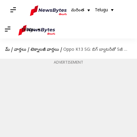
మరింత
Telugu
Telugu
హోమ్
/
వార్తలు
/
టెక్నాలజీ వార్తలు
/
Oppo K13 5G: బిగ్‌ బ్యాటరీతో 5జీ స్మార్ట్‌ఫోన్‌ను లాంచ్‌ చేసిన ఒప్పో.. గంటలోనే బ్యాటరీ ఫుల్‌
ADVERTISEMENT