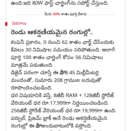
ఉంది.ఇది 80W ఫాస్ట్‌ ఛార్జింగ్‌ను సపోర్ట్‌ చేస్తుంది.
మీరు
50%
శాతం పూర్తి చేశారు
వివరాలు
రెండు ఆకర్షణీయమైన రంగుల్లో..
కంపెనీ ప్రకారం, 0 నుంచి 62 శాతం ఛార్జ్‌ చేసేందుకు
కేవలం 30 నిమిషాల సమయం సరిపోతుంది. అలాగే
పూర్తి 100 శాతం ఛార్జింగ్‌ కోసం 56 నిమిషాలు
మాత్రమే పడుతుంది.
డిజైన్‌ పరంగా చూస్తే ఈ ఫోన్‌ 8.45 మిల్లీమీటర్ల
మందంతో, సుమారు 208 గ్రాముల బరువుతో
రూపొందించబడింది.
ధర విషయానికి వస్తే, 8జీబీ RAM + 128జీబీ స్టోరేజ్‌
వేరియంట్‌ ధర రూ.17,999గా నిర్ణయించబడింది.
256జీబీ స్టోరేజ్‌ వేరియంట్‌ ధర రూ.19,999గా ఉంది.
పర్పుల్‌, ప్రిజమ్‌ బ్లాక్‌ అనే రెండు ఆకర్షణీయమైన
రంగుల్లో ఈ ఫోన్‌ అందుబాటులోకి వస్తోంది.