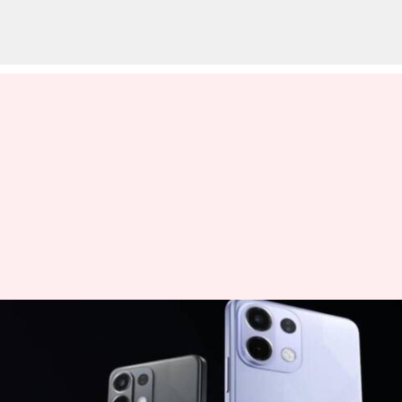
Oppo K13 5G: బిగ్‌ బ్యాటరీతో 5జీ
స్మార్ట్‌ఫోన్‌ను లాంచ్‌ చేసిన ఒప్పో..
గంటలోనే బ్యాటరీ ఫుల్‌