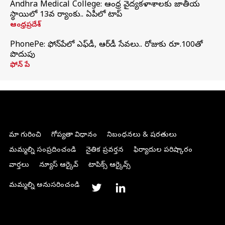
Andhra Medical College: ఆంధ్ర వైద్యకళాశాలకు జాతీయ
స్థాయిలో 13వ ర్యాంకు.. ఏపీలో టాప్
ఆంధ్రప్రదేశ్
PhonePe: ఫోన్‌పేలో ఎఫ్‌డీ, ఆర్‌డీ సేవలు.. రోజుకు రూ.100తో
పొదుపు
ఫోన్‌ పే
మా గురించి
గోప్యతా విధానం
నిబంధనలు & షరతులు
మమ్మల్ని సంప్రదించండి
నైతిక ప్రవర్తన
ఫిర్యాదుల పరిష్కారం
వార్తలు
న్యూస్ ఆర్కైవ్
టాపిక్స్ ఆర్కైవ్స్
మమ్మల్ని అనుసరించండి