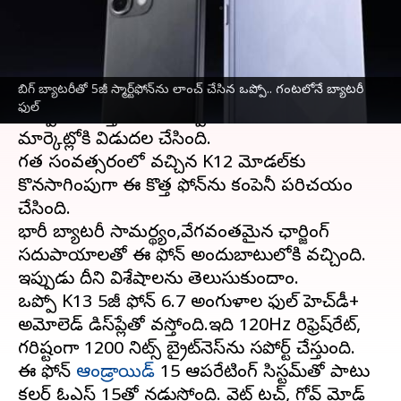
వ్రాసిన వారు
Apr 21, 2025
03:39 pm
Sirish Praharaju
ఈ వార్తాకథనం ఏంటి
బిగ్‌ బ్యాటరీతో 5జీ స్మార్ట్‌ఫోన్‌ను లాంచ్‌ చేసిన ఒప్పో.. గంటలోనే బ్యాటరీ
చైనా
కు చెందిన ప్రముఖ స్మార్ట్‌ఫోన్‌ తయారీ సంస్థ
ఫుల్‌
ఒప్పో,తన కొత్త ఫోన్‌ "ఒప్పో K13 5జీ"ను భారత
మార్కెట్లోకి విడుదల చేసింది.
గత సంవత్సరంలో వచ్చిన K12 మోడల్‌కు
కొనసాగింపుగా ఈ కొత్త ఫోన్‌ను కంపెనీ పరిచయం
చేసింది.
భారీ బ్యాటరీ సామర్థ్యం,వేగవంతమైన ఛార్జింగ్‌
సదుపాయాలతో ఈ ఫోన్‌ అందుబాటులోకి వచ్చింది.
ఇప్పుడు దీని విశేషాలను తెలుసుకుందాం.
ఒప్పో K13 5జీ ఫోన్‌ 6.7 అంగుళాల ఫుల్‌ హెచ్‌డీ+
అమోలెడ్‌ డిస్‌ప్లేతో వస్తోంది.ఇది 120Hz రిఫ్రెష్‌రేట్‌,
గరిష్టంగా 1200 నిట్స్‌ బ్రైట్‌నెస్‌ను సపోర్ట్‌ చేస్తుంది.
ఈ ఫోన్‌
ఆండ్రాయిడ్‌
15 ఆపరేటింగ్‌ సిస్టమ్‌తో పాటు
కలర్‌ ఓఎస్‌ 15తో నడుస్తోంది. వెట్‌ టచ్‌, గ్లోవ్‌ మోడ్‌