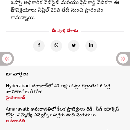
ఒప్పో అధికారిక వెబ్‌సైట్‌ మరియు ఫ్లిప్‌కార్ట్‌ వేదికగా ఈ
ఫోన్‌ విక్రయాలు ఏప్రిల్‌ 25వ తేదీ నుంచి ప్రారంభం
కానున్నాయి.
మీరు పూర్తి చేశారు
తాజా వార్తలు
Hyderabad: హైదరాబాద్‌లో 40 లక్షల ఓట్లు గల్లంతు? ఓటర్ల
జాబితాలో భారీ కోత!
హైదరాబాద్
Amaravati: అమరావతిలో కీలక ప్రాజెక్టులు రెడీ.. సీడ్‌ యాక్సెస్‌
రోడ్డు, ఎమ్మెల్యే-ఎమ్మెల్సీ టవర్లకు తుది మెరుగులు
అమరావతి