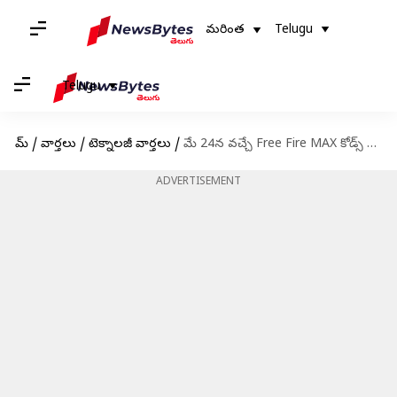
మరింత
Telugu
Telugu
హోమ్
/
వార్తలు
/
టెక్నాలజీ వార్తలు
/
మే 24న వచ్చే Free Fire MAX కోడ్స్ రీడీమ్ విధానం
ADVERTISEMENT