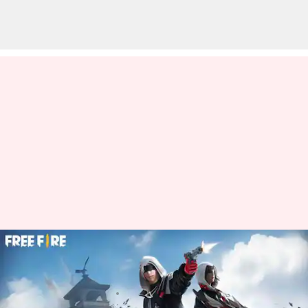
మే 24న వచ్చే Free Fire MAX కోడ్స్
రీడీమ్ విధానం
వ్రాసిన వారు
May 24, 2023
09:22 am
Jayachandra Akuri