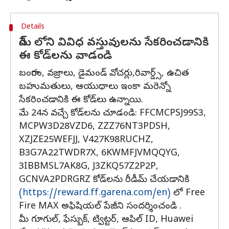
Details
గేమ్ లోని వివిధ వస్తువులను సేకరించడానికి
ఈ కోడ్‌లను వాడండి
బంగారం, వజ్రాలు, డైమండ్ వోచర్లు,రివార్డ్స్, ఉచిత
బహుమతులు, ఆయుధాలు ఇంకా మరెన్నో
సేకరించడానికి ఈ కోడ్‌లు ఉన్నాయి.
మే 24న వచ్చే కోడ్‌లను చూడండి: FFCMCPSJ99S3,
MCPW3D28VZD6, ZZZ76NT3PDSH,
XZJZE25WEFJJ, V427K98RUCHZ,
B3G7A22TWDR7X, 6KWMFJVMQQYG,
3IBBMSL7AK8G, J3ZKQ57Z2P2P,
GCNVA2PDRGRZ కోడ్‌లను రీడీమ్ చేయడానికి
(https://reward.ff.garena.com/en)
లో Free
Fire MAX అఫిషియల్ పేజీని సందర్శించండి .
మీ గూగుల్, ఫేస్బుక్, ట్విట్టర్, ఆపిల్ ID, Huawei