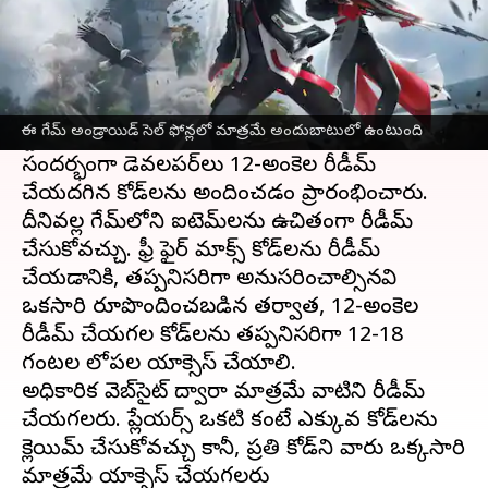
ఈ వార్తాకథనం ఏంటి
Garena సెప్టెంబర్ 2021లో కాస్మెటిక్ అప్‌లతో ఫ్రీ ఫైర్
మాక్స్ ని విడుదల చేసింది. ఈమధ్యే గూగుల్ ప్లే
ఈ గేమ్ అండ్రాయిడ్ సెల్ ఫోన్లలో మాత్రమే అందుబాటులో ఉంటుంది
స్టోర్‌లో 100 మిలియన్ డౌన్‌లోడ్‌లు చేరుకుంది. ఈ
సందర్భంగా డెవలపర్‌లు 12-అంకెల రీడీమ్
చేయదగిన కోడ్‌లను అందించడం ప్రారంభించారు.
దీనివల్ల గేమ్‌లోని ఐటెమ్‌లను ఉచితంగా రీడీమ్
చేసుకోవచ్చు. ఫ్రీ ఫైర్ మాక్స్ కోడ్‌లను రీడీమ్
చేయడానికి, తప్పనిసరిగా అనుసరించాల్సినవి
ఒకసారి రూపొందించబడిన తర్వాత, 12-అంకెల
రీడీమ్ చేయగల కోడ్‌లను తప్పనిసరిగా 12-18
గంటల లోపల యాక్సెస్ చేయాలి.
అధికారిక వెబ్‌సైట్ ద్వారా మాత్రమే వాటిని రీడీమ్
చేయగలరు. ప్లేయర్స్ ఒకటి కంటే ఎక్కువ కోడ్‌లను
క్లెయిమ్ చేసుకోవచ్చు కానీ, ప్రతి కోడ్‌ని వారు ఒక్కసారి