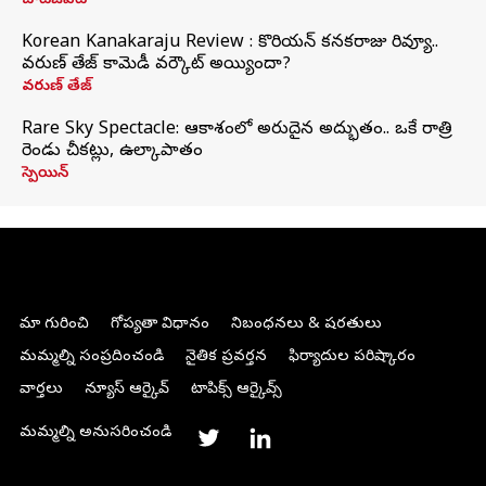
చాట్‌జీపీటీ
Korean Kanakaraju Review : కొరియన్ కనకరాజు రివ్యూ..
వరుణ్ తేజ్ కామెడీ వర్కౌట్ అయ్యిందా?
వరుణ్ తేజ్
Rare Sky Spectacle: ఆకాశంలో అరుదైన అద్భుతం.. ఒకే రాత్రి
రెండు చీకట్లు, ఉల్కాపాతం
స్పెయిన్
మా గురించి
గోప్యతా విధానం
నిబంధనలు & షరతులు
మమ్మల్ని సంప్రదించండి
నైతిక ప్రవర్తన
ఫిర్యాదుల పరిష్కారం
వార్తలు
న్యూస్ ఆర్కైవ్
టాపిక్స్ ఆర్కైవ్స్
మమ్మల్ని అనుసరించండి