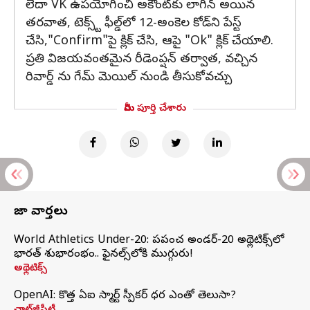
లేదా VK ఉపయోగించి అకౌంట్‌కు లాగిన్ అయిన
తరవాత, టెక్స్ట్ ఫీల్డ్‌లో 12-అంకెల కోడ్‌ని పేస్ట్
చేసి,"Confirm"పై క్లిక్ చేసి, ఆపై "Ok" క్లిక్ చేయాలి.
ప్రతి విజయవంతమైన రీడెంప్షన్ తర్వాత, వచ్చిన
రివార్డ్ ను గేమ్ మెయిల్ నుండి తీసుకోవచ్చు
మీరు పూర్తి చేశారు
తాజా వార్తలు
World Athletics Under-20: ప్రపంచ అండర్-20 అథ్లెటిక్స్‌లో
భారత్‌ శుభారంభం.. ఫైనల్స్‌లోకి ముగ్గురు!
అథ్లెటిక్స్
OpenAI: కొత్త ఏఐ స్మార్ట్ స్పీకర్ ధర ఎంతో తెలుసా?