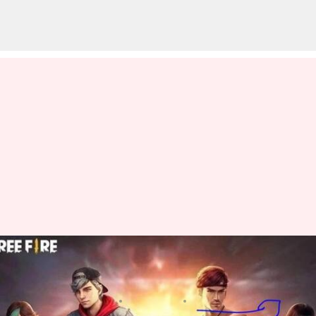
మే 5న వచ్చే Free Fire MAX కోడ్స్
రీడీమ్ విధానం
వ్రాసిన వారు
May 05, 2023
09:21 am
Jayachandra Akuri