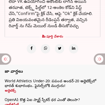
లేదా VK ఉపయోగించి అకౌంట్‌కు లాగిన్ అయిన
తరవాత, టెక్స్ట్ ఫీల్డ్‌లో 12-అంకెల కోడ్‌ని పేస్ట్
చేసి,"Confirm"పై క్లిక్ చేసి, ఆపై "Ok" క్లిక్ చేయాలి.
ప్రతి విజయవంతమైన రీడెంప్షన్ తర్వాత, వచ్చిన
రివార్డ్ ను గేమ్ మెయిల్ నుండి తీసుకోవచ్చు
మీరు పూర్తి చేశారు
తాజా వార్తలు
World Athletics Under-20: ప్రపంచ అండర్-20 అథ్లెటిక్స్‌లో
భారత్‌ శుభారంభం.. ఫైనల్స్‌లోకి ముగ్గురు!
అథ్లెటిక్స్
OpenAI: కొత్త ఏఐ స్మార్ట్ స్పీకర్ ధర ఎంతో తెలుసా?