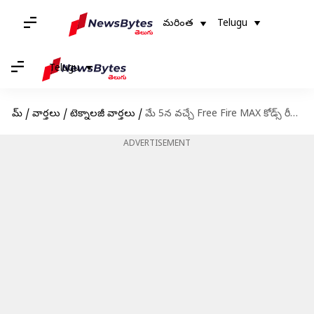
మరింత
Telugu
Telugu
హోమ్
/
వార్తలు
/
టెక్నాలజీ వార్తలు
/
మే 5న వచ్చే Free Fire MAX కోడ్స్ రీడీమ్ విధానం
ADVERTISEMENT