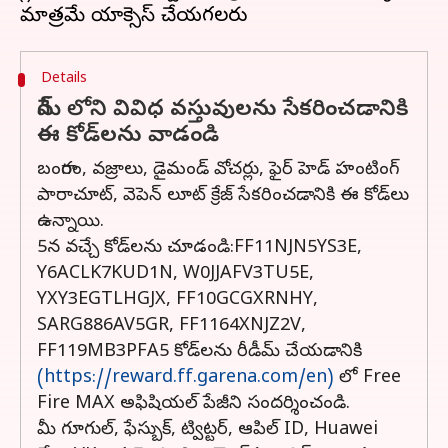
Details
గేమ్ లోని వివిధ వస్తువులను సేకరించడానికి
ఈ కోడ్‌లను వాడండి
బంగారం, వజ్రాలు, డైమండ్ వోచర్లు, ఫైర్ హెడ్ హంటింగ్
పారాచూట్, వెపెన్ లూట్ క్రేజ్ సేకరించడానికి ఈ కోడ్‌లు
ఉన్నాయి.
5న వచ్చే కోడ్‌లను చూడండి:FF11NJN5YS3E,
Y6ACLK7KUD1N, W0JJAFV3TU5E,
YXY3EGTLHGJX, FF10GCGXRNHY,
SARG886AV5GR, FF1164XNJZ2V,
FF119MB3PFA5 కోడ్‌లను రీడీమ్ చేయడానికి
(https://reward.ff.garena.com/en)
లో Free
Fire MAX అఫిషియల్ పేజీని సందర్శించండి.
మీ గూగుల్, ఫేస్బుక్, ట్విట్టర్, ఆపిల్ ID, Huawei