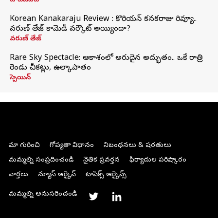
చాట్‌జీపీటీ
Korean Kanakaraju Review : కొరియన్ కనకరాజు రివ్యూ..
వరుణ్ తేజ్ కామెడీ వర్కౌట్ అయ్యిందా?
వరుణ్ తేజ్
Rare Sky Spectacle: ఆకాశంలో అరుదైన అద్భుతం.. ఒకే రాత్రి
రెండు చీకట్లు, ఉల్కాపాతం
స్పెయిన్
మా గురించి
గోప్యతా విధానం
నిబంధనలు & షరతులు
మమ్మల్ని సంప్రదించండి
నైతిక ప్రవర్తన
ఫిర్యాదుల పరిష్కారం
వార్తలు
న్యూస్ ఆర్కైవ్
టాపిక్స్ ఆర్కైవ్స్
మమ్మల్ని అనుసరించండి