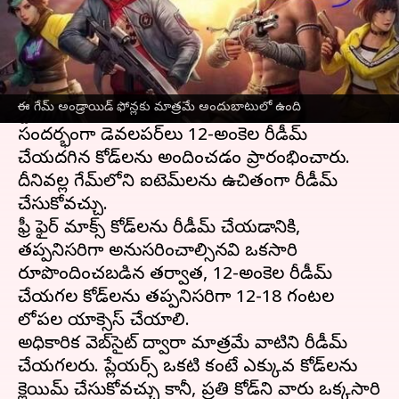
ఈ వార్తాకథనం ఏంటి
Garena సెప్టెంబర్ 2021లో కాస్మెటిక్ అప్‌లతో ఫ్రీ ఫైర్
మాక్స్ ని విడుదల చేసింది. ఈమధ్యే గూగుల్ ప్లే
ఈ గేమ్ అండ్రాయిడ్ ఫోన్లకు మాత్రమే అందుబాటులో ఉంది
స్టోర్‌లో 100 మిలియన్ డౌన్‌లోడ్‌లు చేరుకుంది. ఈ
సందర్భంగా డెవలపర్‌లు 12-అంకెల రీడీమ్
చేయదగిన కోడ్‌లను అందించడం ప్రారంభించారు.
దీనివల్ల గేమ్‌లోని ఐటెమ్‌లను ఉచితంగా రీడీమ్
చేసుకోవచ్చు.
ఫ్రీ ఫైర్ మాక్స్ కోడ్‌లను రీడీమ్ చేయడానికి,
తప్పనిసరిగా అనుసరించాల్సినవి ఒకసారి
రూపొందించబడిన తర్వాత, 12-అంకెల రీడీమ్
చేయగల కోడ్‌లను తప్పనిసరిగా 12-18 గంటల
లోపల యాక్సెస్ చేయాలి.
అధికారిక వెబ్‌సైట్ ద్వారా మాత్రమే వాటిని రీడీమ్
చేయగలరు. ప్లేయర్స్ ఒకటి కంటే ఎక్కువ కోడ్‌లను
క్లెయిమ్ చేసుకోవచ్చు కానీ, ప్రతి కోడ్‌ని వారు ఒక్కసారి