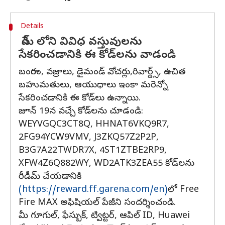
Details
గేమ్ లోని వివిధ వస్తువులను
సేకరించడానికి ఈ కోడ్‌లను వాడండి
బంగారం, వజ్రాలు, డైమండ్ వోచర్లు,రివార్డ్స్, ఉచిత
బహుమతులు, ఆయుధాలు ఇంకా మరెన్నో
సేకరించడానికి ఈ కోడ్‌లు ఉన్నాయి.
జూన్ 19న వచ్చే కోడ్‌లను చూడండి:
WEYVGQC3CT8Q, HHNAT6VKQ9R7,
2FG94YCW9VMV, J3ZKQ57Z2P2P,
B3G7A22TWDR7X, 4ST1ZTBE2RP9,
XFW4Z6Q882WY, WD2ATK3ZEA55 కోడ్‌లను
రీడీమ్ చేయడానికి
(https://reward.ff.garena.com/en)
లో Free
Fire MAX అఫిషియల్ పేజీని సందర్శించండి.
మీ గూగుల్, ఫేస్బుక్, ట్విట్టర్, ఆపిల్ ID, Huawei