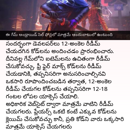
ఈ వార్తాకథనం ఏంటి
Garena సెప్టెంబర్ 2021లో కాస్మెటిక్ అప్‌లతో
ఫ్రీ ఫైర్
మాక్స్
ని విడుదల చేసింది. ఈమధ్యే గూగుల్ ప్లే
ఈ గేమ్ అండ్రాయిడ్ సెల్ ఫోన్లలో మాత్రమే అందుబాటులో ఉంటుంది
స్టోర్‌లో 100 మిలియన్ డౌన్‌లోడ్‌లు చేరుకుంది. ఈ
సందర్భంగా డెవలపర్‌లు 12-అంకెల రీడీమ్
చేయదగిన కోడ్‌లను అందించడం ప్రారంభించారు.
దీనివల్ల గేమ్‌లోని ఐటెమ్‌లను ఉచితంగా రీడీమ్
చేసుకోవచ్చు. ఫ్రీ ఫైర్ మాక్స్ కోడ్‌లను రీడీమ్
చేయడానికి, తప్పనిసరిగా అనుసరించాల్సినవి
ఒకసారి రూపొందించబడిన తర్వాత, 12-అంకెల
రీడీమ్ చేయగల కోడ్‌లను తప్పనిసరిగా 12-18
గంటల లోపల యాక్సెస్ చేయాలి.
అధికారిక వెబ్‌సైట్ ద్వారా మాత్రమే వాటిని రీడీమ్
చేయగలరు. ప్లేయర్స్ ఒకటి కంటే ఎక్కువ కోడ్‌లను
క్లెయిమ్ చేసుకోవచ్చు కానీ, ప్రతి కోడ్‌ని వారు ఒక్కసారి