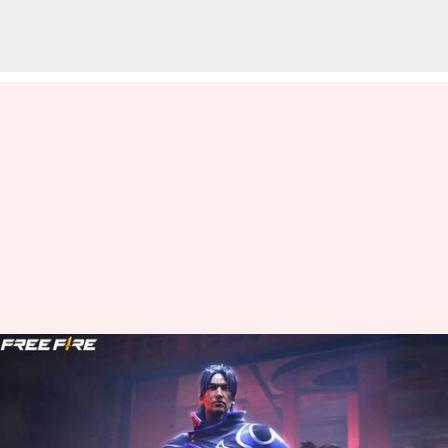
జూన్ 19న వచ్చే Free Fire MAX కోడ్స్
రీడీమ్ విధానం
వ్రాసిన వారు
Jun 19, 2023
09:32 am
Jayachandra Akuri