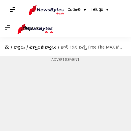
మరింత
Telugu
Telugu
హోమ్
/
వార్తలు
/
టెక్నాలజీ వార్తలు
/
జూన్ 19న వచ్చే Free Fire MAX కోడ్స్ రీడీమ్ విధానం
ADVERTISEMENT