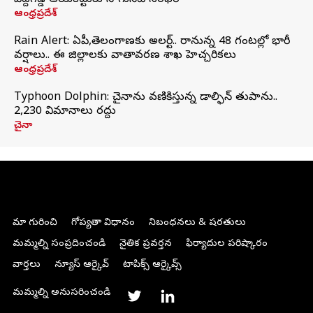
పెద్దగడ్డ ఆయకట్టుకు సాగునీటి సరఫరా
ఆంధ్రప్రదేశ్
Rain Alert: ఏపీ,తెలంగాణకు అలర్ట్.. రానున్న 48 గంటల్లో భారీ
వర్షాలు.. ఈ జిల్లాలకు వాతావరణ శాఖ హెచ్చరికలు
ఆంధ్రప్రదేశ్
Typhoon Dolphin: చైనాను వణికిస్తున్న డాల్ఫిన్‌ తుపాను..
2,230 విమానాలు రద్దు
చైనా
మా గురించి
గోప్యతా విధానం
నిబంధనలు & షరతులు
మమ్మల్ని సంప్రదించండి
నైతిక ప్రవర్తన
ఫిర్యాదుల పరిష్కారం
వార్తలు
న్యూస్ ఆర్కైవ్
టాపిక్స్ ఆర్కైవ్స్
మమ్మల్ని అనుసరించండి