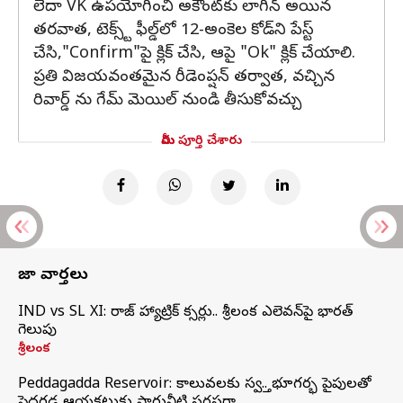
లేదా VK ఉపయోగించి అకౌంట్‌కు లాగిన్ అయిన
తరవాత, టెక్స్ట్ ఫీల్డ్‌లో 12-అంకెల కోడ్‌ని పేస్ట్
చేసి,"Confirm"పై క్లిక్ చేసి, ఆపై "Ok" క్లిక్ చేయాలి.
ప్రతి విజయవంతమైన రీడెంప్షన్ తర్వాత, వచ్చిన
రివార్డ్ ను గేమ్ మెయిల్ నుండి తీసుకోవచ్చు
మీరు పూర్తి చేశారు
తాజా వార్తలు
IND vs SL XI: సిరాజ్‌ హ్యాట్రిక్‌ సిక్సర్లు.. శ్రీలంక ఎలెవన్‌పై భారత్‌
గెలుపు
శ్రీలంక
Peddagadda Reservoir: కాలువలకు స్వస్తి.. భూగర్భ పైపులతో