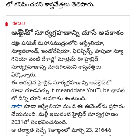
details
ఆన్ లైన్ లో సూర్యగ్రహణాన్ని చూసే అవకాశం
దక్షిణ పసఫిక్ మహాసముద్రంలోని ఆస్ట్రేలియా,
న్యూజిలాండ్, ఇండోనేషియా, ఫిలిప్పిన్స్, పాపువా న్యూ
గినియా వంటి దేశాల్లో మాత్రమే ఈ హైబ్రిడ్
సూర్యగ్రహణాన్ని చూడగలమని శాస్త్రవేత్తలు
పేర్కొన్నారు.
ఈ అరుదైన హైబ్రిడ్ సూర్యగ్రహణాన్ని ఆన్‌లైన్‌లో
కూడా చూడవచ్చు. timeanddate YouTube ఛానల్
లో దీన్ని చూసే అవకాశం ఉంటుంది.
నాసా
కూడా ఆస్ట్రేలియా నుండి ఈ ఈవెంట్‌ను ప్రసారం
చేయనుంది. మళ్లీ ఇటువంటి హైబ్రిడ్ సూర్యగ్రహణం
2031లో సంభవించనుంది.
ఆ తర్వాత వచ్చే శతాబ్దంలో మార్చి 23, 2164న