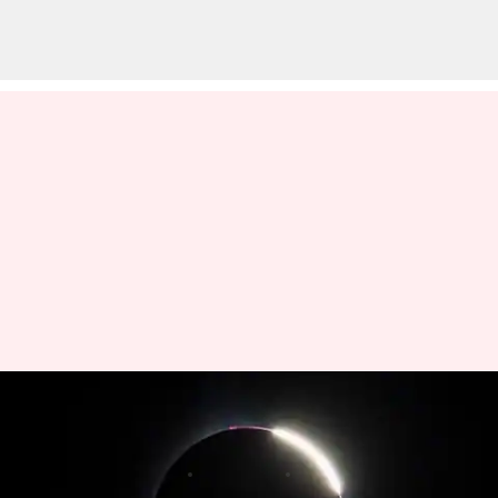
రేపు హైబ్రిడ్ సూర్యగ్రహణం: ఎలా
చూడాలో తెలుసా!
వ్రాసిన వారు
Apr 19, 2023
06:07 pm
Jayachandra Akuri