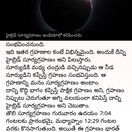
ఈ వార్తాకథనం ఏంటి
ఈ ఏడాదిలో అరుదైన హైబ్రిడ్ సూర్యగ్రహణం
రాబోతోంది. 2023 సంవత్సరంలో మొదటి
హైబ్రిడ్ సూర్యగ్రహణం ఇండియాలో కనిపించదు
సూర్యగ్రహణం ఏప్రిల్ 20న గురువారం నాడు
సంభవించనుంది.
ఇది ఇతర గ్రహణాల కంటే విభిన్నమైంది. అందుకే దీన్ని
హైబ్రిడ్ సూర్యగ్రహణం అని పిలుస్తారు.
సూర్యుడికి మధ్య చంద్రుడి వచ్చినప్పుడు ఆ నీడ
సూర్యుడిని కప్పేస్తే గ్రహణం సంభవిస్తుంది. ఆ
గ్రహణాన్ని మనం సూర్యగ్రహణం అంటాం.
దాన్ని కొద్ది భాగం కప్పిస్తే పాక్షిక గ్రహణం అని, గ్రహణం
నిప్పులు చెరుగుతూ అగ్ని వలయంలా కనిపిస్తే దాన్ని
హైబ్రిడ్ సూర్యగ్రహణం అని చెబుతాం.
తొలి సూర్యగ్రహణం గురువారం ఉదయం 7:04
గంటలకు ప్రారంభమై, మధ్యాహ్నం 12:29 గంటల
వరకు కొనసాగుతుంది. అయితే ఈ గ్రహణం భారత్