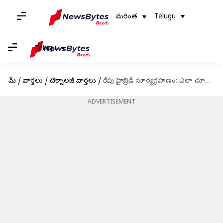
మరింత
Telugu
Telugu
హోమ్
/
వార్తలు
/
టెక్నాలజీ వార్తలు
/
రేపు హైబ్రిడ్ సూర్యగ్రహణం: ఎలా చూడాలో తెలుసా!
ADVERTISEMENT