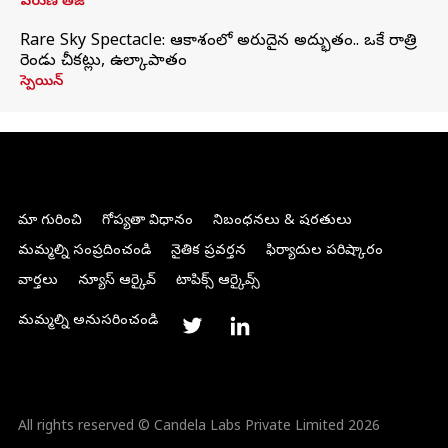
వరుణ్ తేజ్
Rare Sky Spectacle: ఆకాశంలో అరుదైన అద్భుతం.. ఒకే రాత్రి
రెండు చీకట్లు, ఉల్కాపాతం
స్పెయిన్
మా గురించి
గోప్యతా విధానం
నిబంధనలు & షరతులు
మమ్మల్ని సంప్రదించండి
నైతిక ప్రవర్తన
ఫిర్యాదుల పరిష్కారం
వార్తలు
న్యూస్ ఆర్కైవ్
టాపిక్స్ ఆర్కైవ్స్
మమ్మల్ని అనుసరించండి
All rights reserved © Candela Labs Private Limited 2026