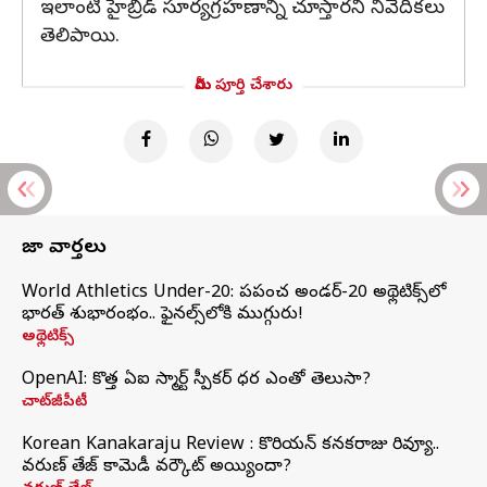
ఇలాంటి హైబ్రిడ్ సూర్యగ్రహణాన్ని చూస్తారని నివేదికలు
తెలిపాయి.
మీరు పూర్తి చేశారు
తాజా వార్తలు
World Athletics Under-20: ప్రపంచ అండర్-20 అథ్లెటిక్స్‌లో
భారత్‌ శుభారంభం.. ఫైనల్స్‌లోకి ముగ్గురు!
అథ్లెటిక్స్
OpenAI: కొత్త ఏఐ స్మార్ట్ స్పీకర్ ధర ఎంతో తెలుసా?
చాట్‌జీపీటీ
Korean Kanakaraju Review : కొరియన్ కనకరాజు రివ్యూ..
వరుణ్ తేజ్ కామెడీ వర్కౌట్ అయ్యిందా?