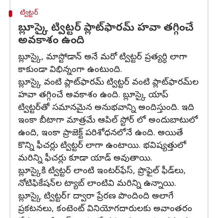
ట్విట్టర్
బ్లూస్కై ట్విట్టర్ ప్లాట్‌ఫారమ్‌ హవా తగ్గించే
అవకాశం ఉంది
బ్లూస్కై, మాస్టోడాన్ అనే మరో ట్విట్టర్ ప్రత్యర్ధి లాగా
కాకుండా విభిన్నంగా ఉంటుంది.
బ్లూస్కై వంటి ప్లాట్‌ఫారమ్ ట్విట్టర్ వంటి ప్లాట్‌ఫారమ్‌ల
హవా తగ్గించే అవకాశం ఉంది. బ్లూస్కై యాప్‌
ట్విట్టర్‌తో సమానమైన అనుభవాన్ని అందిస్తుంది. ఇది
ఇంకా బీటాగా మాత్రమే ఆపిల్ స్టోర్ లో అందుబాటులో
ఉంది, ఇంకా ప్రాజెక్ట్ పరిశోధనలోనే ఉంది. అయితే
కొన్ని ఫీచర్లు ట్విట్టర్ లాగా ఉంటాయి. భవిష్యత్తులో
మరిన్ని ఫీచర్లు కూడా యాడ్ అవుతాయి.
బ్లూస్కైకి ట్విట్టర్ లాంటి ఇంటర్‌ఫేస్, ప్రొఫైల్ ఫీడ్‌లు,
నోటిఫికేషన్‌ల ట్యాబ్ లాంటివి మరిన్ని ఉన్నాయి.
బ్లూస్కై ట్విట్టర్r ద్వారా ప్రేరణ పొందింది అలాగే
ప్రకటనలు, కంటెంట్ వినియోగదారులకు అవాంతరం