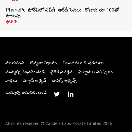
PhonePe: ఫోన్‌పేలో ఎఫ్‌డీ, ఆర్‌డీ సేవలు.. రోజుకు రూ.100తో
పొదుపు
ఫోన్‌ పే
మా గురించి
గోప్యతా విధానం
నిబంధనలు & షరతులు
మమ్మల్ని సంప్రదించండి
నైతిక ప్రవర్తన
ఫిర్యాదుల పరిష్కారం
వార్తలు
న్యూస్ ఆర్కైవ్
టాపిక్స్ ఆర్కైవ్స్
మమ్మల్ని అనుసరించండి
All rights reserved © Candela Labs Private Limited 2026