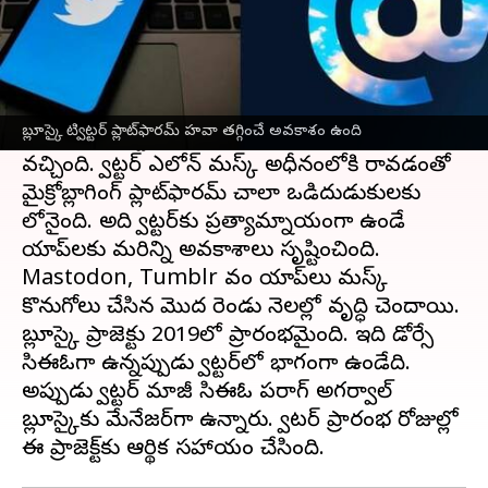
ఈ వార్తాకథనం ఏంటి
ట్విట్టర్
సహ వ్యవస్థాపకుడు మాజీ CEO జాక్ డోర్సే
రూపొందించిన బ్లూస్కీ పబ్లిక్ లాంచ్‌కు చేరువలో
బ్లూస్కై ట్విట్టర్ ప్లాట్‌ఫారమ్‌ హవా తగ్గించే అవకాశం ఉంది
ఉంది. ఆపిల్ స్టోర్ లో ఇప్పటికే అందుబాటులోకి
వచ్చింది. ట్విట్టర్ ఎలోన్ మస్క్ అధీనంలోకి రావడంతో
మైక్రోబ్లాగింగ్ ప్లాట్‌ఫారమ్ చాలా ఒడిదుడుకులకు
లోనైంది. అది ట్విట్టర్‌కు ప్రత్యామ్నాయంగా ఉండే
యాప్‌లకు మరిన్ని అవకాశాలు సృష్టించింది.
Mastodon, Tumblr వంటి యాప్‌లు మస్క్
కొనుగోలు చేసిన మొదటి రెండు నెలల్లో వృద్ధి చెందాయి.
బ్లూస్కై ప్రాజెక్టు 2019లో ప్రారంభమైంది. ఇది డోర్సే
సిఈఓగా ఉన్నప్పుడు ట్విట్టర్‌లో భాగంగా ఉండేది.
అప్పుడు ట్విట్టర్ మాజీ సిఈఓ పరాగ్ అగర్వాల్
బ్లూస్కైకు మేనేజర్‌గా ఉన్నారు. ట్విటర్ ప్రారంభ రోజుల్లో