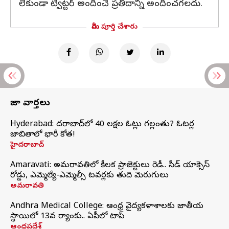
లేకుండా ట్విట్టర్ అందించే ప్రతిదాన్ని అందించగలదు.
మీరు పూర్తి చేశారు
తాజా వార్తలు
Hyderabad: హైదరాబాద్‌లో 40 లక్షల ఓట్లు గల్లంతు? ఓటర్ల
జాబితాలో భారీ కోత!
హైదరాబాద్
Amaravati: అమరావతిలో కీలక ప్రాజెక్టులు రెడీ.. సీడ్‌ యాక్సెస్‌
రోడ్డు, ఎమ్మెల్యే-ఎమ్మెల్సీ టవర్లకు తుది మెరుగులు
అమరావతి
Andhra Medical College: ఆంధ్ర వైద్యకళాశాలకు జాతీయ
స్థాయిలో 13వ ర్యాంకు.. ఏపీలో టాప్
ఆంధ్రప్రదేశ్