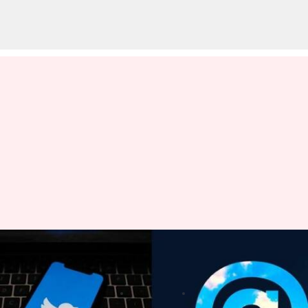
ట్విట్టర్ కు పోటీగా మాజీ సిఈఓ జాక్
డోర్సే లాంచ్ చేయనున్న బ్లూస్కై
వ్రాసిన వారు
Mar 01, 2023
06:14 pm
Nishkala Sathivada