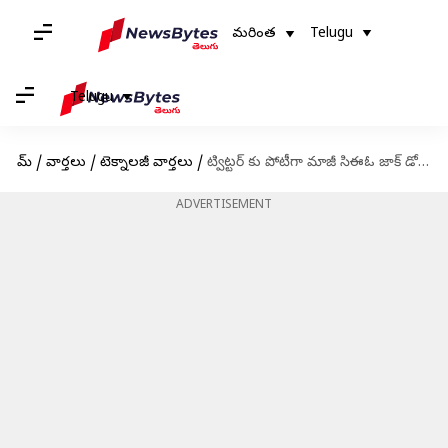
మరింత
Telugu
Telugu
హోమ్
/
వార్తలు
/
టెక్నాలజీ వార్తలు
/
ట్విట్టర్ కు పోటీగా మాజీ సిఈఓ జాక్ డోర్సే లాంచ్ చేయనున్న బ్లూస్కై
ADVERTISEMENT