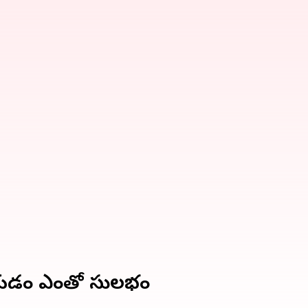
ర్ చేయడం ఎంతో సులభం