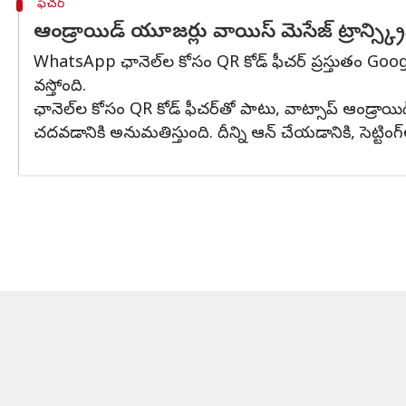
ఫీచర్
ఆండ్రాయిడ్ యూజర్లు వాయిస్ మెసేజ్ ట్రాన్స్క్ర
WhatsApp ఛానెల్‌ల కోసం QR కోడ్ ఫీచర్ ప్రస్తుతం Goo
వస్తోంది.
ఛానెల్‌ల కోసం QR కోడ్ ఫీచర్‌తో పాటు, వాట్సాప్ ఆండ్రాయిడ్
చదవడానికి అనుమతిస్తుంది. దీన్ని ఆన్ చేయడానికి, సెట్టింగ్‌లక