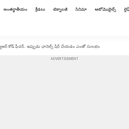
అంతర్జాతీయం
క్రీడలు
టెక్నాలజీ
సినిమా
ఆటోమొబైల్స్
లైఫ్
ూఆర్ కోడ్ ఫీచర్‌.. ఇప్పుడు ఛానెల్స్ షేర్ చేయడం ఎంతో సులభం
ADVERTISEMENT