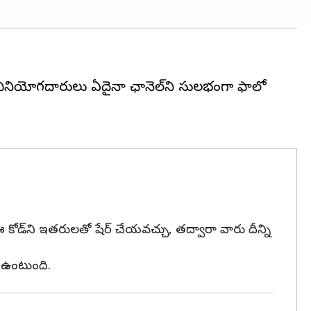
 వినియోగదారులు ఏదైనా ఛానెల్‌ని సులభంగా ఫాలో
ఈ కోడ్‌ని ఇతరులతో షేర్ చేయవచ్చు, తద్వారా వారు దీన్ని
ా ఉంటుంది.