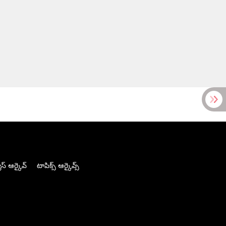
స్ ఆర్కైవ్
టాపిక్స్ ఆర్కైవ్స్