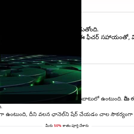
ికప్పుడు కొత్త ఫీచర్లను ప్రవేశపెడుతోంది.
అనే కొత్త ఫీచర్‌ను విడుదల చేసింది. ఈ ఫీచర్ సహాయంతో,
ా షేర్ చేయవచ్చు.
ి, పైన ఇచ్చిన షేరింగ్ ఆప్షన్‌కి వెళ్లండి.
త 'QR కోడ్‌ని రూపొందించండి' ఎంపిక అందుబాటులో ఉంటుంది. మీరు 
ు.
భంగా ఉంటుంది, దీని వలన ఛానెల్‌ని షేర్ చేయడం చాల సౌకర్యంగ
మీరు
50%
శాతం పూర్తి చేశారు