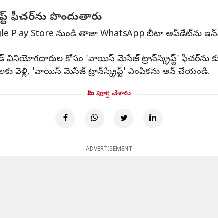
ిప్ట్ ఫీచర్‌ను పొందుతారు
gle Play Store నుండి తాజా WhatsApp బీటా అప్‌డేట్‌ను ఇన్
 వినియోగదారుల కోసం 'వాయిస్ మెసేజ్ ట్రాన్‌స్క్రిప్ట్' ఫీచర్‌ను
ు వెళ్లి, 'వాయిస్ మెసేజ్ ట్రాన్‌స్క్రిప్ట్' ఎంపికను ఆన్ చేయండి.
మీరు పూర్తి చేశారు
ADVERTISEMENT