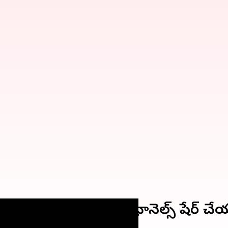
ఆర్ కోడ్ ఫీచర్‌.. ఇప్పుడు ఛానెల్స్ షే