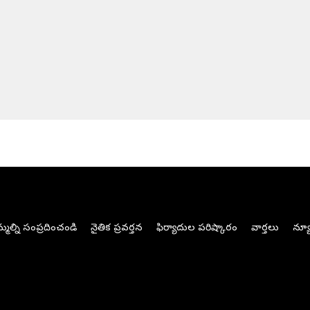
మల్ని సంప్రదించండి
నైతిక ప్రవర్తన
ఫిర్యాదుల పరిష్కారం
వార్తలు
న్యూ