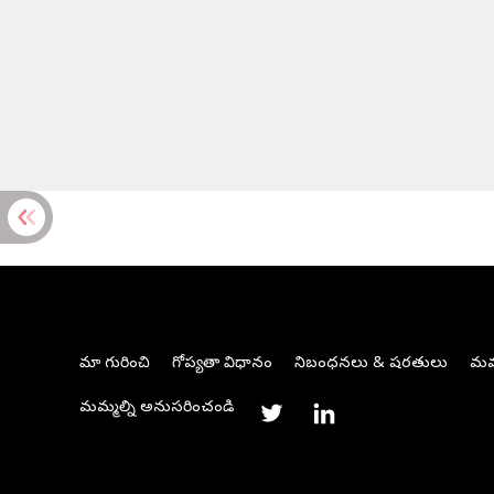
మా గురించి
గోప్యతా విధానం
నిబంధనలు & షరతులు
మమ్
మమ్మల్ని అనుసరించండి