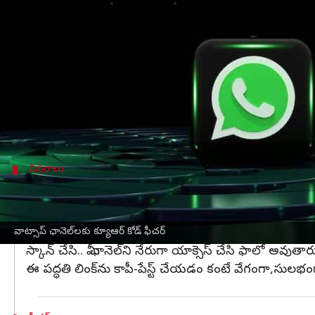
వ్రాసిన వారు
Nov 29, 2024
10:17 am
Sirish Praharaju
ఈ వార్తాకథనం ఏంటి
వాట్సాప్
వినియోగదారుల అనుభవాన్ని మెరుగుపరచడానికి ఎప్పట
సంస్థ ఇప్పుడు ఛానెల్ వినియోగదారుల కోసం QR కోడ్ 
అవ్వడమే కాకుండా ,వారి ఛానెల్‌ని ఎవరితోనైనా సులభంగ
వివరాలు
ఛానెల్ QR కోడ్‌ను ఎలా పొందాలి?
మీ ఛానెల్ QR కోడ్‌ని పొందడానికి, ముందుగా ఛానెల్‌ని ఓపెన్ చేస
ఇక్కడ స్క్రీన్‌పై కనిపించే QR కోడ్‌ని ఎంచుకున్న తర్వా
వాట్సాప్ ఛానెల్‌లకు క్యూఆర్ కోడ్ ఫీచర్‌
స్కాన్ చేసి.. మీ ఛానెల్‌ని నేరుగా యాక్సెస్ చేసి ఫాలో అవుతార
ఈ పద్ధతి లింక్‌ను కాపీ-పేస్ట్ చేయడం కంటే వేగంగా,సుల