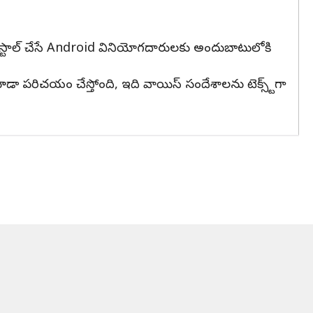
‌స్టాల్ చేసే Android వినియోగదారులకు అందుబాటులోకి
 కూడా పరిచయం చేస్తోంది, ఇది వాయిస్ సందేశాలను టెక్స్ట్‌గా