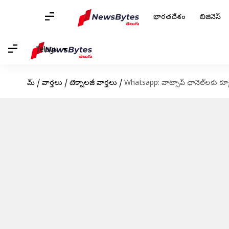
భారతదేశం
బిజినెస్
Telugu
హోమ్
/
వార్తలు
/
టెక్నాలజీ వార్తలు
/
Whatsapp: వాట్సాప్ ఛానెల్‌లకు క్య