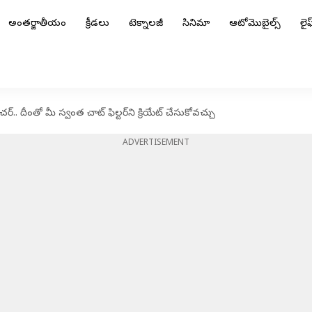
అంతర్జాతీయం
క్రీడలు
టెక్నాలజీ
సినిమా
ఆటోమొబైల్స్
లైఫ్
్‌.. దీంతో మీ స్వంత చాట్ ఫిల్టర్‌ని క్రియేట్ చేసుకోవచ్చు
ADVERTISEMENT