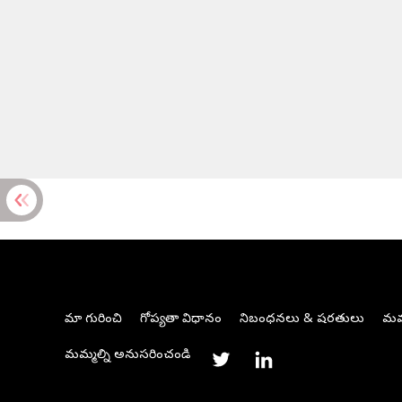
మా గురించి
గోప్యతా విధానం
నిబంధనలు & షరతులు
మమ్
మమ్మల్ని అనుసరించండి