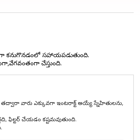
త్వరగా కనుగొనడంలో సహాయపడుతుంది.
ి, తద్వారా వారు ఎక్కువగా ఇంటరాక్ట్ అయ్యే స్నేహితులను,
ెద్దది, ఫిల్టర్ చేయడం కష్టమవుతుంది.
.