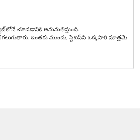
ట్యాబ్‌లోనే చూడడానికి అనుమతిస్తుంది.
 చూడగలుగుతారు. ఇంతకు ముందు, స్టేటస్‌ని ఒక్కసారి మాత్రమే