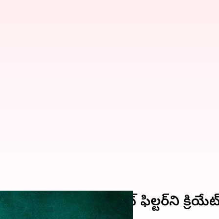
.. దీంతో మీ స్వంత చాట్ ఫిల్టర్‌ని క్రియ