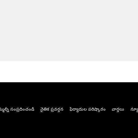
మల్ని సంప్రదించండి
నైతిక ప్రవర్తన
ఫిర్యాదుల పరిష్కారం
వార్తలు
న్యూ