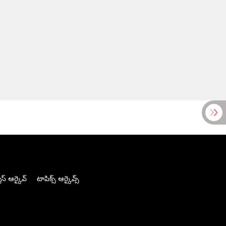
స్ ఆర్కైవ్
టాపిక్స్ ఆర్కైవ్స్