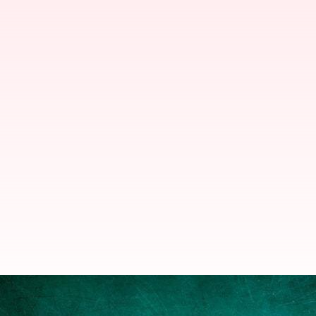
Whatsapp: వాట్సాప్‌లో మరో కొత్త ఫీచర్‌