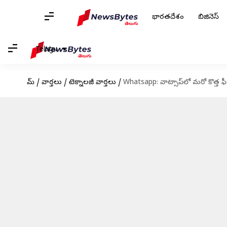
భారతదేశం
బిజినెస్
Telugu
హోమ్
/
వార్తలు
/
టెక్నాలజీ వార్తలు
/
Whatsapp: వాట్సాప్‌లో మరో కొత్త ఫీచర