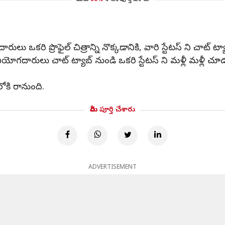
మీరు
50%
శాతం పూర్తి చేశారు
ులు ఒకరి ప్రొఫైల్ చిత్రాన్ని నొక్కడానికి, వారి స్టేటస్ ని చాట్ 
వినియోగదారులు చాట్ ట్యాబ్ నుండి ఒకరి స్టేటస్ ని మళ్లీ మళ్లీ
కి రానుంది.
మీరు పూర్తి చేశారు
ADVERTISEMENT