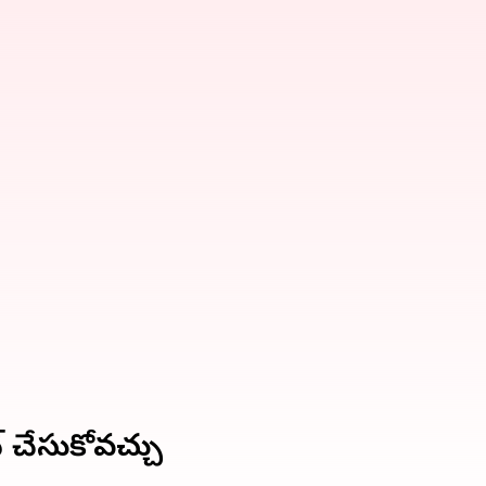
ేట్ చేసుకోవచ్చు