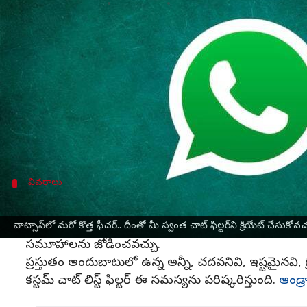
వ్రాసిన వారు
Oct 17, 2024
09:38 am
Sirish Praharaju
ఈ వార్తాకథనం ఏంటి
ఇన్‌స్టంట్ మెసేజింగ్ ప్లాట్‌ఫారమ్
వాట్సాప్
కొత్త కస్టమైజ్డ్ 
ఇది వినియోగదారులు తమ ఇష్టమైన చాట్‌లను మరి
ప్రస్తుతం వాట్సాప్‌లో అన్‌రీడ్, కాంటాక్ట్స్, గ్రూప్ చాట్స
ఈ కొత్త ఫీచర్ వీటిని మరింత మెరుగుపరుస్తుంది.
వివరాలు
ఈ కొత్త ఫీచర్ ఎలా పని చేస్తుంది?
కస్టమ్ చాట్ లిస్ట్ ఫిల్టర్‌ల ద్వారా, WhatsApp వినియోగద
వాట్సాప్‌లో మరో కొత్త ఫీచర్‌.. దీంతో మీ స్వంత చాట్ ఫిల్టర్‌ని క్రియేట్ చేసుకోవచ
సమూహాలను జోడించవచ్చు.
ప్రస్తుతం అందుబాటులో ఉన్న అన్నీ, చదవనివి, ఇష్టమైనవి, గ్రూ
కస్టమ్ చాట్ లిస్ట్ ఫిల్టర్ ఈ సమస్యను పరిష్కరిస్తుంది.
ఆండ్ర