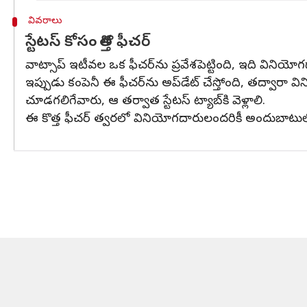
వివరాలు
స్టేటస్ కోసం కొత్త ఫీచర్
వాట్సాప్ ఇటీవల ఒక ఫీచర్‌ను ప్రవేశపెట్టింది, ఇది వినియోగదార
ఇప్పుడు కంపెనీ ఈ ఫీచర్‌ను అప్‌డేట్ చేస్తోంది, తద్వారా 
చూడగలిగేవారు, ఆ తర్వాత స్టేటస్ ట్యాబ్‌కి వెళ్లాలి.
ఈ కొత్త ఫీచర్ త్వరలో వినియోగదారులందరికీ అందుబాటులో