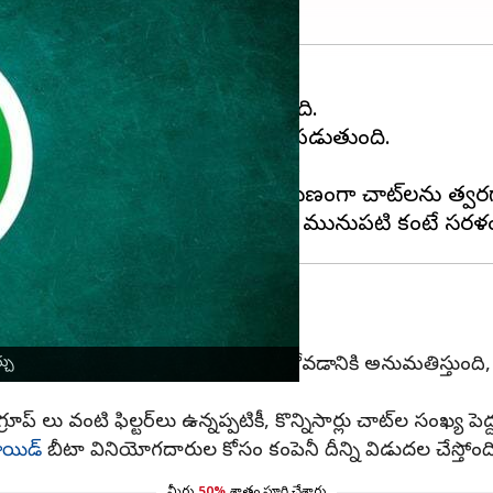
చాట్ ఫిల్టర్ ఫీచర్‌ను పరిచయం చేస్తోంది.
ంత సులభంగా కనుగొనడంలో సహాయపడుతుంది.
్ వంటి ఫిల్టర్‌లు అందుబాటులో ఉన్నాయి.
వినియోగదారులు వారి అవసరాలకు అనుగుణంగా చాట్‌లను 
ారులు వారి స్వంత ఫిల్టర్‌లను సృష్టించుకోవడానికి అనుమతిస్తుంద
్చు
ప్ లు వంటి ఫిల్టర్‌లు ఉన్నప్పటికీ, కొన్నిసార్లు చాట్‌ల సంఖ్య ప
ాయిడ్
బీటా వినియోగదారుల కోసం కంపెనీ దీన్ని విడుదల చేస్తోంది