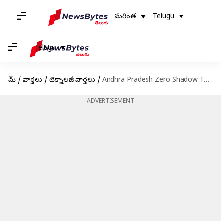
మరింత
Telugu
Telugu
హోమ్
/
వార్తలు
/
టెక్నాలజీ వార్తలు
/
Andhra Pradesh Zero Shadow Today: ఏపీలో అద్భుతం.. ఇవాళ్టి నుంచి జీరో షాడో డే.. మిట్ట మధ్యాహ్నం నీడ మాయం
ADVERTISEMENT