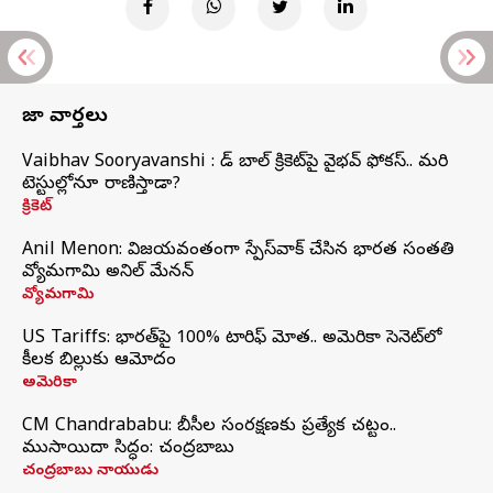
తాజా వార్తలు
Vaibhav Sooryavanshi : రెడ్ బాల్ క్రికెట్‌పై వైభవ్ ఫోకస్.. మరి
టెస్టుల్లోనూ రాణిస్తాడా?
క్రికెట్
Anil Menon: విజయవంతంగా స్పేస్‌వాక్‌ చేసిన భారత సంతతి
వ్యోమగామి అనిల్‌ మేనన్
వ్యోమగామి
US Tariffs: భారత్‌పై 100% టారిఫ్‌ మోత.. అమెరికా సెనెట్‌లో
కీలక బిల్లుకు ఆమోదం
అమెరికా
CM Chandrababu: బీసీల సంరక్షణకు ప్రత్యేక చట్టం..
ముసాయిదా సిద్ధం: చంద్రబాబు
చంద్రబాబు నాయుడు