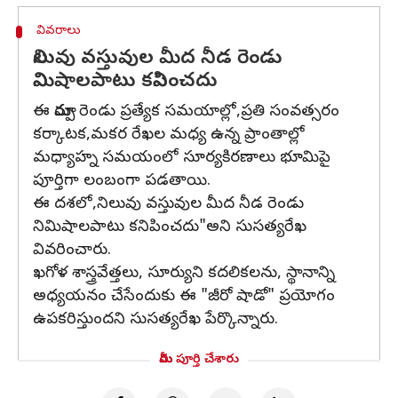
వివరాలు
నిలువు వస్తువుల మీద నీడ రెండు
నిమిషాలపాటు కనిపించదు
ఈ మార్పు రెండు ప్రత్యేక సమయాల్లో,ప్రతి సంవత్సరం
కర్కాటక,మకర రేఖల మధ్య ఉన్న ప్రాంతాల్లో
మధ్యాహ్న సమయంలో సూర్యకిరణాలు భూమిపై
పూర్తిగా లంబంగా పడతాయి.
ఈ దశలో,నిలువు వస్తువుల మీద నీడ రెండు
నిమిషాలపాటు కనిపించదు"అని సుసత్యరేఖ
వివరించారు.
ఖగోళ శాస్త్రవేత్తలు, సూర్యుని కదలికలను, స్థానాన్ని
అధ్యయనం చేసేందుకు ఈ "జీరో షాడో" ప్రయోగం
ఉపకరిస్తుందని సుసత్యరేఖ పేర్కొన్నారు.
మీరు పూర్తి చేశారు