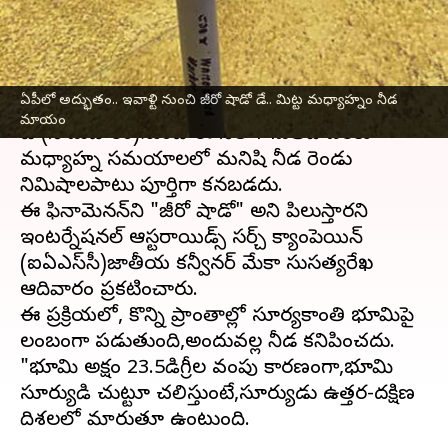
మధ్యాహ్నం నీడ మాయం
వ్రాసిన వారు
May 05, 2025
09:40 am
Sirish Praharaju
ఈ వార్తాకథనం ఏంటి
ఏపీలో అద్భుతం.. ఇవాళ్టి నుంచి జీరో షాడో డే.. మిట్ట మధ్యాహ్నం నీడ
మాయం
నేటి (సోమవారం)నుంచి ఈ నెల 14వతేదీ వరకు
మధ్యాహ్న సమయాలలో మనిషి నీడ రెండు
నిమిషాలపాటు పూర్తిగా కనబడదు.
ఈ ఫినామెనన్‌ని "జీరో షాడో" అని పిలుస్తారని
ఇంటర్నేషనల్‌ ఆస్టరాయిడ్స్‌ సర్చ్‌ క్యాంపెయిన్‌
(ఐఏఎస్‌సీ)జాతీయ కన్వీనర్‌ మేకా సుసత్యరేఖ
ఆదివారం ప్రకటించారు.
ఈ ప్రక్రియలో, కొన్ని ప్రాంతాల్లో సూర్యకాంతి భూమిపై
లంబంగా పడుతుంది,అందువల్ల నీడ కనిపించదు.
"భూమి అక్షం 23.5డిగ్రీల వంపు కారణంగా,భూమి
సూర్యుడి చుట్టూ చలిస్తుంటే,సూర్యుడు ఉత్తర-దక్షిణ