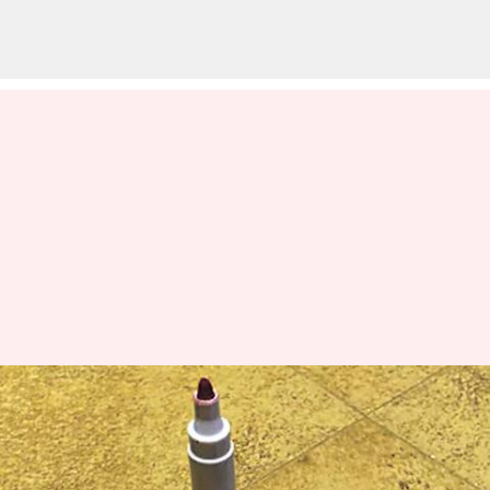
Andhra Pradesh Zero Shadow
Today: ఏపీలో అద్భుతం.. ఇవాళ్టి
నుంచి జీరో షాడో డే.. మిట్ట