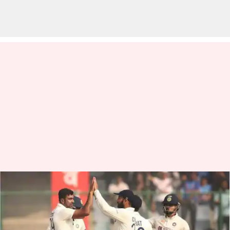
రెండో టెస్టు: ఆరు వికెట్ల తేడాతో
ఆస్ట్రేలియాపై టీమ్ ఇండియా ఘన
విజయం