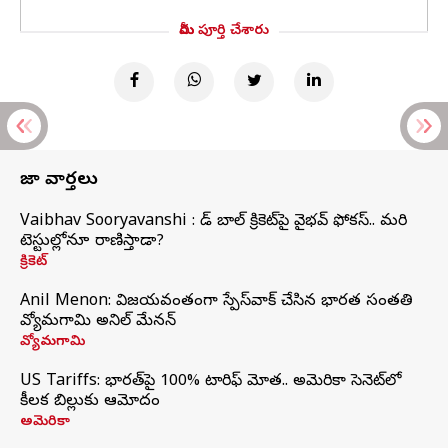
మీరు పూర్తి చేశారు
తాజా వార్తలు
Vaibhav Sooryavanshi : రెడ్ బాల్ క్రికెట్‌పై వైభవ్ ఫోకస్.. మరి
టెస్టుల్లోనూ రాణిస్తాడా?
క్రికెట్
Anil Menon: విజయవంతంగా స్పేస్‌వాక్‌ చేసిన భారత సంతతి
వ్యోమగామి అనిల్‌ మేనన్
వ్యోమగామి
US Tariffs: భారత్‌పై 100% టారిఫ్‌ మోత.. అమెరికా సెనెట్‌లో
కీలక బిల్లుకు ఆమోదం
అమెరికా