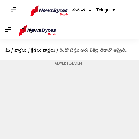
మరింత
Telugu
Telugu
హోమ్
/
వార్తలు
/
క్రీడలు వార్తలు
/
రెండో టెస్టు: ఆరు వికెట్ల తేడాతో ఆస్ట్రేలియాపై టీమ్ ఇండియా ఘన విజయం
ADVERTISEMENT