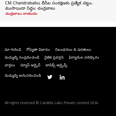
CM Chandrababu: బీసీల సంరక్షణకు ప్రత్యేక చట్టం..
ముసాయిదా సిద్ధం: చంద్రబాబు
చంద్రబాబు నాయుడు
మా గురించి
గోప్యతా విధానం
నిబంధనలు & షరతులు
మమ్మల్ని సంప్రదించండి
నైతిక ప్రవర్తన
ఫిర్యాదుల పరిష్కారం
వార్తలు
న్యూస్ ఆర్కైవ్
టాపిక్స్ ఆర్కైవ్స్
మమ్మల్ని అనుసరించండి
All rights reserved © Candela Labs Private Limited 2026