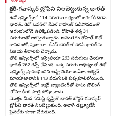
రెండో టెస్టు
బోర్డర్-గవాస్కర్ ట్రోఫీని నిలబెట్టుకున్న భారత్
రెండో ఇన్నింగ్స్‌లో 114 పరుగుల లక్ష్యంతో బరిలోకి దిగిన
భారత్.. రెండో ఓవర్‌లో కేఎల్ రాహుల్ పడిపోవడంతో
ఆరంభంలోనే ఉలిక్కిపడింది. రోహిత్ శర్మ 31
పరుగులతో ఆకట్టుకున్నాడు. అనంతరం రోహిత్ ఔట్
కావడంతో, పుజూరా.. కేఎస్ భరత్‌తో కలిసి భారత్‌ను
విజయ తీరాలకు చేర్చాడు.
తొలి ఇన్నింగ్స్‌లో ఆస్ట్రేలియా 263 పరుగులు చేయగా,
భారత్ 262 రన్స్ చేసింది. ఒక్క పరుగు ఆధిక్యంతో రెండో
ఇన్నింగ్స్ ప్రారంభించిన ఆస్ట్రేలియా జడేజా, అశ్విన్
మాయాజాలానికి 113 పరుగులకే కుప్పకూలిలోయింది.
తొలి ఇన్నింగ్స్‌లో అక్షర్ బ్యాంటింగ్‌తో పాటు బౌలింగ్
లోనూ కీలక పాత్ర పోషించాడు.
మొత్తం మీద సమిష్టి కృష్టితో భారత్ బోర్డర్-గవాస్కర్
ట్రోఫీని భారత్ నిలబెట్టుకుంది. అలాగే డబ్ల్యూటీసీ
ఫైనల్‌కు కూడా చేరుకుంది.