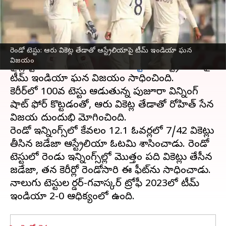
వ్రాసిన వారు
Feb 19, 2023
02:21 pm
Stalin
ఈ వార్తాకథనం ఏంటి
రెండో టెస్టు: ఆరు వికెట్ల తేడాతో ఆస్ట్రేలియాపై టీమ్ ఇండియా ఘన
బోర్డర్-గవాస్కర్ ట్రోఫీ 2023
లో భాగంగా దిల్లీలోని అరుణ్
విజయం
జైట్లీ స్టేడియంలో జరిగిన
రెండో టెస్టు
లో ఆస్ట్రేలియాపై
టీమ్ ఇండియా ఘన విజయం సాధించింది.
కెరీర్‌లో 100వ టెస్టు ఆడుతున్న పుజూరా విన్నింగ్
షాట్ ఫోర్ కొట్టడంతో, ఆరు వికెట్ల తేడాతో రోహిత్ సేన
విజయ దుందుభి మోగించింది.
రెండో ఇన్నింగ్స్‌లో కేవలం 12.1 ఓవర్లలో 7/42 వికెట్లు
తీసిన జడేజా ఆస్ట్రేలియా ఓటమి శాసించాడు. రెండో
టెస్టులో రెండు ఇన్నింగ్స్‌ల్లో మొత్తం పది వికెట్లు తేసీన
జడేజా, తన కెరీర్లో రెండోసారి ఈ ఫీట్‌ను సాధించాడు.
నాలుగు టెస్టుల బోర్డర్-గవాస్కర్ ట్రోఫీ 2023లో టీమ్