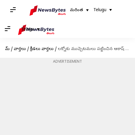
మరింత
Telugu
Telugu
హోమ్
/
వార్తలు
/
క్రీడలు వార్తలు
/
లక్నోకు ముచ్చెటమలు పట్టించిన ఆకాష్ మధ్వల్.. 15 బంతుల్లో 5 వికెట్లు
ADVERTISEMENT