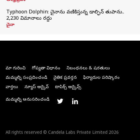
ఆంధ్రప్రదేశ్
Typhoon Dolphin: చైనాను వణికిస్తున్న డాల్ఫిన్‌ తుపాను..
2,230 విమానాలు రద్దు
చైనా
మా గురించి
గోప్యతా విధానం
నిబంధనలు & షరతులు
మమ్మల్ని సంప్రదించండి
నైతిక ప్రవర్తన
ఫిర్యాదుల పరిష్కారం
వార్తలు
న్యూస్ ఆర్కైవ్
టాపిక్స్ ఆర్కైవ్స్
మమ్మల్ని అనుసరించండి
All rights reserved © Candela Labs Private Limited 2026