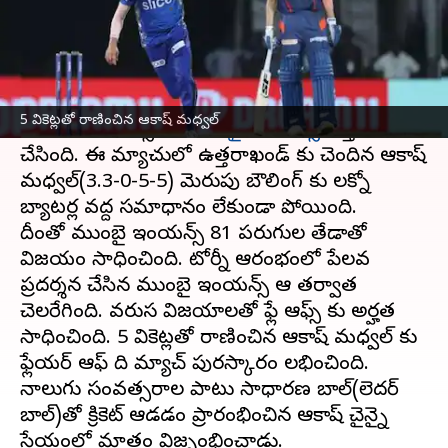
వ్రాసిన వారు
May 25, 2023
11:12 am
Jayachandra Akuri
ఈ వార్తాకథనం ఏంటి
ఇండియన్ ప్రీమియర్ లీగ్ ఎలిమినేటర్ మ్యాచులో లక్నో
5 వికెట్లతో రాణించిన ఆకాష్ మధ్వల్
సూపర్ జెయింట్స్ ను
ముంబై ఇండియన్స్
చిత్తు
చేసింది. ఈ మ్యాచులో ఉత్తరాఖండ్ కు చెందిన ఆకాష్
మధ్వల్(3.3-0-5-5) మెరుపు బౌలింగ్ కు లక్నో
బ్యాటర్ల వద్ద సమాధానం లేకుండా పోయింది.
దీంతో ముంబై ఇండియన్స్ 81 పరుగుల తేడాతో
విజయం సాధించింది. టోర్నీ ఆరంభంలో పేలవ
ప్రదర్శన చేసిన ముంబై ఇండియన్స్ ఆ తర్వాత
చెలరేగింది. వరుస విజయాలతో ఫ్లే ఆఫ్స్ కు అర్హత
సాధించింది. 5 వికెట్లతో రాణించిన ఆకాష్ మధ్వల్ కు
ఫ్లేయర్ ఆఫ్ ది మ్యాచ్ పురస్కారం లభించింది.
నాలుగు సంవత్సరాల పాటు సాధారణ బాల్(లెదర్
బాల్)తో క్రికెట్ ఆడడం ప్రారంభించిన ఆకాష్ చైన్నై