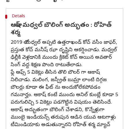
Details
ఆకాష్ మధ్వల్ బౌలింగ్ అద్భుతం : రోహిత్
శర్మ
2019 లో మధ్వల్ అప్పటి ఉత్తరాఖండ్ కోచ్ వసీం జాఫర్,
ప్రస్తుత కోచ్ మనీష్ ఝా దృష్టిని ఆకర్షించాడు. మధ్వల్
ఢిల్లీకి వెళ్లడానికి ముందు క్రికెట్ కోచ్ అయిన అవతార్
సింగ్ వద్ద శిక్షణ పొంది రాటుతేలాడు.
ఫ్లే ఆఫ్స్ 5 వికెట్లు తీసిన తొలి బౌలర్ గా ఆకాష్
నిలిచాడు. మలింగ, జస్ప్రీత్ బుమ్రా లాంటి దిగ్గజ
బౌలర్లు కూడా ఈ ఫీట్ ను అందుకోలేకపోవడం
గమనార్హం. ఆకాష్ కంటే ముందు అనిల్ కుంబ్లే కూడా 5
పరుగులిచ్చి 5 వికెట్లు పడగొట్టిన విషయం తెలిసిందే.
ఆకాష్ అద్భుతంగా బౌలింగ్ చేశాడని, కొన్నేళ్లుగా
ముంబై ఇండియన్స్ తరుపున ఆడిన యువ ఆటగాళ్లు
టీమిండియాకు అడుతున్నారని రోహిత్ శర్మ మ్యాచ్