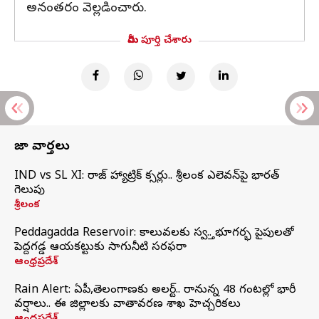
అనంతరం వెల్లడించారు.
మీరు పూర్తి చేశారు
తాజా వార్తలు
IND vs SL XI: సిరాజ్‌ హ్యాట్రిక్‌ సిక్సర్లు.. శ్రీలంక ఎలెవన్‌పై భారత్‌
గెలుపు
శ్రీలంక
Peddagadda Reservoir: కాలువలకు స్వస్తి.. భూగర్భ పైపులతో
పెద్దగడ్డ ఆయకట్టుకు సాగునీటి సరఫరా
ఆంధ్రప్రదేశ్
Rain Alert: ఏపీ,తెలంగాణకు అలర్ట్.. రానున్న 48 గంటల్లో భారీ
వర్షాలు.. ఈ జిల్లాలకు వాతావరణ శాఖ హెచ్చరికలు