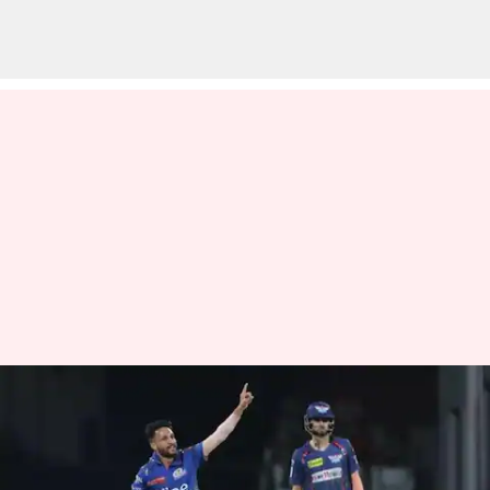
లక్నోకు ముచ్చెటమలు పట్టించిన
ఆకాష్ మధ్వల్.. 15 బంతుల్లో 5
వికెట్లు