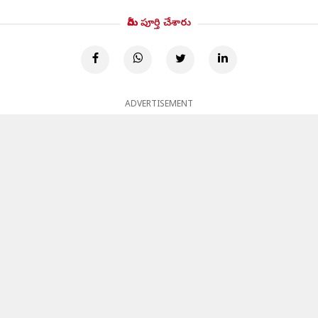
మీరు పూర్తి చేశారు
ADVERTISEMENT