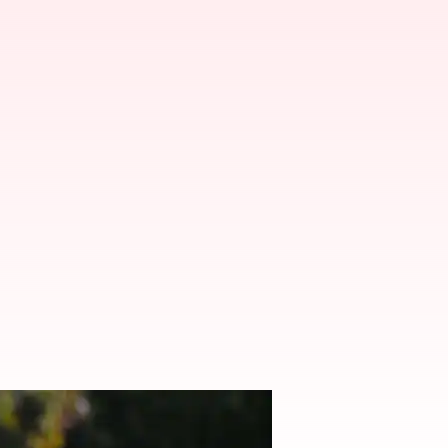
పై సస్పెన్షన్ వేటు