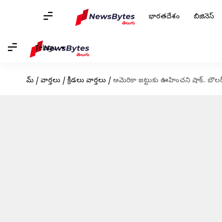
భారతదేశం
బిజినెస్
Telugu
హోమ్
/
వార్తలు
/
క్రీడలు వార్తలు
/
అమెరికా జట్టుకు ఊహించని షాక్.. బౌలర్‌‌ప