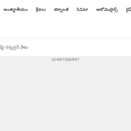
అంతర్జాతీయం
క్రీడలు
టెక్నాలజీ
సినిమా
ఆటోమొబైల్స్
లైఫ్
ై సస్పెన్షన్ వేటు
ADVERTISEMENT