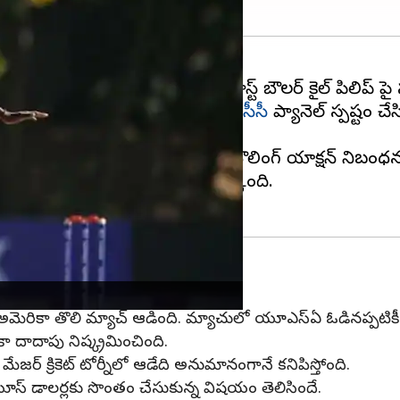
ించిన షాక్ తగిలింది. ఆ జట్టు ఫాస్ట్ బౌలర్ కైల్ పిలిప్ పై స
డడంతోనే ఈ నిర్ణయం తీసుకున్నట్లు
ఐసీసీ
ప్యానెల్ స్పష్టం చ
గ్ యాక్షన్ పై అనుమానం ఉందని, అతని బౌలింగ్ యాక్షన్ నిబంధన
్పెన్షన్ కొనసాగుతుందని ఐసీసీ పేర్కొంది.
్‌తో అమెరికా తొలి మ్యాచ్ ఆడింది. మ్యాచులో యూఎస్ఏ ఓడినప్పటికీ
ా దాదాపు నిష్క్రమించింది.
 మేజర్ క్రికెట్ టోర్నీలో ఆడేది అనుమానంగానే కనిపిస్తోంది.
 యూస్ డాలర్లకు సొంతం చేసుకున్న విషయం తెలిసిందే.