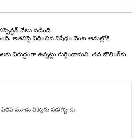
స్పెన్షన్ వేటు పడింది.
ేసింది. అతనిపై విధించిన నిషేధం వెంటనే అమల్లోకి
లకు విరుద్ధంగా ఉన్నట్లు గుర్తించామని, తన బౌలింగ్‌కు
 పిలిప్ మూడు వికెట్లను పడగొట్టాడు.