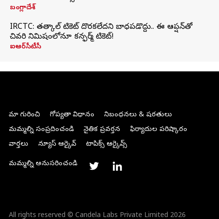
బంగ్లాదేశ్
IRCTC: తత్కాల్ టికెట్ దొరకలేదని బాధపడొద్దు.. ఈ ఆప్షన్‌తో
చివరి నిమిషంలోనూ కన్ఫర్మ్ టికెట్!
ఐఆర్‌సీటీసీ
మా గురించి
గోప్యతా విధానం
నిబంధనలు & షరతులు
మమ్మల్ని సంప్రదించండి
నైతిక ప్రవర్తన
ఫిర్యాదుల పరిష్కారం
వార్తలు
న్యూస్ ఆర్కైవ్
టాపిక్స్ ఆర్కైవ్స్
మమ్మల్ని అనుసరించండి
All rights reserved © Candela Labs Private Limited 2026