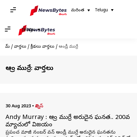
మరింత
Telugu
Telugu
హోమ్
/
వార్తలు
/
క్రీడలు వార్తలు
/
ఆండ్రీ ముర్రే
ఆండ్రీ ముర్రే: వార్తలు
30 Aug 2023
•
టెన్నిస్
Andy Murray : ఆండ్రీ ముర్రే అరుదైన ఘనత.. 200వ
మ్యాచులో విజయం
ప్రపంచ మాజీ నంబర్ వన్ ఆండ్రీ ముర్రే అరుదైన ఘనతను