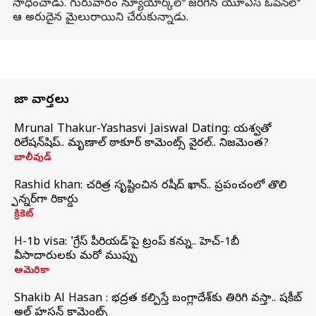
సాధించాడు. గురువారం న్యూయార్క్‌లో జరిగిన యూఎస్ ఓపెన్‌లో
ఆ అరుదైన మైలురాయిని చేరుకున్నాడు.
తాజా వార్తలు
Mrunal Thakur-Yashasvi Jaiswal Dating: యశస్వితో
రిలేషన్‌షిప్.. మృణాల్ ఠాకూర్ కామెంట్స్ వైరల్.. నిజమెంత?
బాలీవుడ్
Rashid khan: చరిత్ర సృష్టించిన రషీద్ ఖాన్.. ప్రపంచంలో తొలి
స్పిన్నర్‌గా రికార్డు
క్రికెట్
H-1b visa: 'గ్రేస్‌ పీరియడ్‌'పై ట్రంప్‌ కన్ను.. హెచ్‌-1బీ
వీసాదారులకు మరో ముప్పు
అమెరికా
Shakib Al Hasan : భద్రత కల్పిస్తే బంగ్లాదేశ్‌కు తిరిగి వస్తా.. షకీబ్
అల్ హసన్ కామెంట్స్