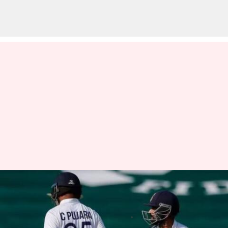
డబ్ల్యూటీసీ ఫైనల్ జట్టులో చోటు
సంపాదించుకున్న అంజిక్యా రహానే
వ్రాసిన వారు
Apr 25, 2023
05:04 pm
Jayachandra Akuri