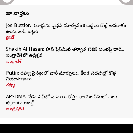
తాజా వార్తలు
Jos Buttler: నా రికార్డును వైభవ్ సూర్యవంశీ బద్దలు కొట్టే అవకాశం
ఉంది: జాస్ బట్లర్
క్రికెట్
Shakib Al Hasan: హసీనా ప్రెస్‌మీట్‌ తర్వాత షకీబ్‌ ఇంటిపై దాడి..
బంగ్లాదేశ్‌లో ఉద్రిక్తత
బంగ్లాదేశ్
Putin: రష్యా సైన్యంలో భారీ మార్పులు.. కీలక పదవుల్లో కొత్త
నియామకాలు
రష్యా
APSDMA: నేడు ఏపీలో వానలు.. కోస్తా, రాయలసీమలో పలు
జిల్లాలకు అలర్ట్
ఆంధ్రప్రదేశ్