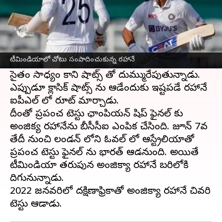
ఈ వార్తాకథనం ఏంటి
గత కొంతకాలంగా భారత జట్టుకు దూరంగా
అంజిక్యా
రహానే
కు అదృష్టం వరించింది. తాజాగా ఐపీఎల్ లో
టీమిండియాలో చోటు సంపాదించుకున్న రహానే
రహానే భీకర ఫామ్ లో ఉన్నాడు. యువ ఆటగాళ్లకు
సైతం సాధ్యం కాని షాట్స్ తో దుమ్మురేపుతున్నాడు.
ఎప్పుడూ క్లాసిక్ షాట్స్ ను ఆడేందుకు ఇష్టపడే రహానే
ఐపీఎల్ లో రూట్ మార్చాడు.
దీంతో ప్రపంచ టెస్టు ఛాంపియన్ షిప్ ఫైనల్ కు
అంజిక్య రహానేను బీసీసీఐ ఎంపిక చేసింది. జూన్ 7వ
తేదీ నుంచి లండన్ లోని ఓవల్ లో ఆస్ట్రేలియాతో
ప్రపంచ టెస్టు ఫైనల్ ను భారత్ ఆడనుంది. అయితే
టీమిండియా తరుపున అంజిక్యా రహానే బరిలోకి
దిగునున్నాడు.
2022 జనవరిలో దక్షిణాఫ్రికాతో అంజిక్యా రహానే చివరి