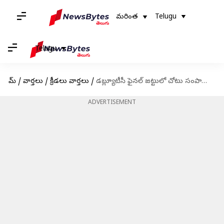
మరింత
Telugu
Telugu
హోమ్
/
వార్తలు
/
క్రీడలు వార్తలు
/
డబ్ల్యూటీసీ ఫైనల్ జట్టులో చోటు సంపాదించుకున్న అంజిక్యా రహానే
ADVERTISEMENT