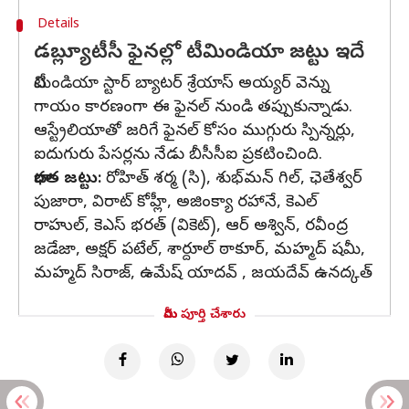
Details
డబ్ల్యూటీసీ ఫైనల్లో టీమిండియా జట్టు ఇదే
టీమిండియా స్టార్ బ్యాటర్ శ్రేయాస్ అయ్యర్ వెన్ను
గాయం కారణంగా ఈ ఫైనల్ నుండి తప్పుకున్నాడు.
ఆస్ట్రేలియాతో జరిగే ఫైనల్ కోసం ముగ్గురు స్పిన్నర్లు,
ఐదుగురు పేసర్లను నేడు బీసీసీఐ ప్రకటించింది.
భారత జట్టు:
రోహిత్ శర్మ (సి), శుభ్‌మన్ గిల్, ఛెతేశ్వర్
పుజారా, విరాట్ కోహ్లీ, అజింక్యా రహానే, కెఎల్
రాహుల్, కెఎస్ భరత్ (వికెట్), ఆర్ అశ్విన్, రవీంద్ర
జడేజా, అక్షర్ పటేల్, శార్దూల్ ఠాకూర్, మహ్మద్ షమీ,
మహ్మద్ సిరాజ్, ఉమేష్ యాదవ్ , జయదేవ్ ఉనద్కత్
మీరు పూర్తి చేశారు