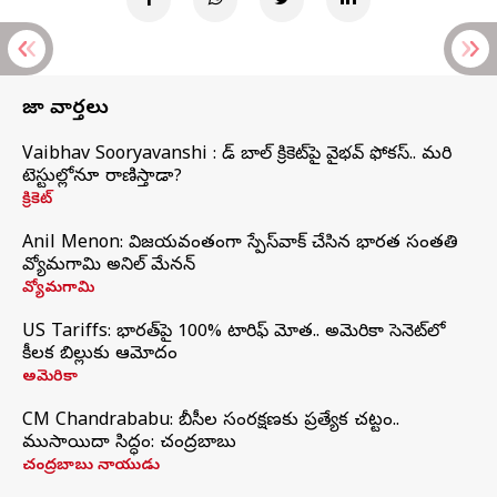
తాజా వార్తలు
Vaibhav Sooryavanshi : రెడ్ బాల్ క్రికెట్‌పై వైభవ్ ఫోకస్.. మరి
టెస్టుల్లోనూ రాణిస్తాడా?
క్రికెట్
Anil Menon: విజయవంతంగా స్పేస్‌వాక్‌ చేసిన భారత సంతతి
వ్యోమగామి అనిల్‌ మేనన్
వ్యోమగామి
US Tariffs: భారత్‌పై 100% టారిఫ్‌ మోత.. అమెరికా సెనెట్‌లో
కీలక బిల్లుకు ఆమోదం
అమెరికా
CM Chandrababu: బీసీల సంరక్షణకు ప్రత్యేక చట్టం..
ముసాయిదా సిద్ధం: చంద్రబాబు
చంద్రబాబు నాయుడు