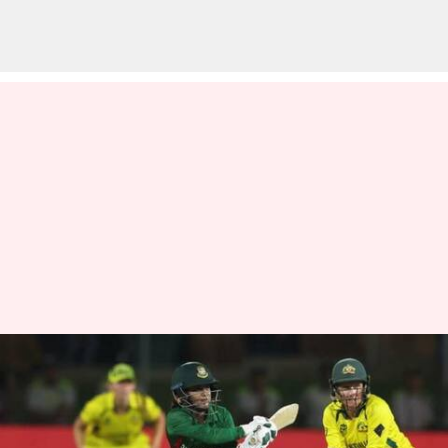
ICC మహిళల T20 ప్రపంచ కప్:
బంగ్లాదేశ్‌ను ఓడించిన ఆస్ట్రేలియా
వ్రాసిన వారు
Feb 15, 2023
12:38 pm
Jayachandra Akuri