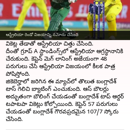
ఈ వార్తాకథనం ఏంటి
ఐసీసీ మహిళల టీ20
ప్రపంచ కప్‌లో ఆస్ట్రేలియా
దుమ్ములేపుతోంది. వరుసగా రెండో విజయాన్ని
ఆస్ట్రేలియా రెండో విజయాన్ని నమోదు చేసింది
నమోదు చేసి సత్తా చాటుతోంది. బంగ్లాదేశ్‌ను ఎనిమిది
వికెట్ల తేడాతో ఆస్ట్రేలియా చిత్తు చేసింది.
దీంతో గ్రూప్ A స్టాండింగ్స్‌లో ఆస్ట్రేలియా ఆగ్రస్థానానికి
చేరుకుంది. కెప్టెన్ మెగ్ లానింగ్ అజేయంగా 48
పరుగులు చేసి ఆస్ట్రేలియా విజయంలో కీలక పాత్ర
పోషిస్తోంది.
జికెబెర్హాలో జరిగిన ఈ మ్యాచ్‌లో తొలుత బంగ్లాదేశ్
టాస్ గెలిచి బ్యాటింగ్ ఎంచుకుంది. ఆసీస్ బౌలర్లు
అద్భుతంగా బౌలింగ్ చేయడంతో బంగ్లాదేశ్ టాప్ ఆర్డర్
టపాటపా వికెట్లు కోల్పోయింది. కెప్టెన్ 57 పరుగులు
చేయడంతో బంగ్లాదేశ్ గౌరవప్రదమైన 107/7 స్కోరు