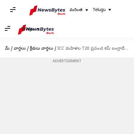
మరింత
Telugu
Telugu
హోమ్
/
వార్తలు
/
క్రీడలు వార్తలు
/
ICC మహిళల T20 ప్రపంచ కప్: బంగ్లాదేశ్‌ను ఓడించిన ఆస్ట్రేలియా
ADVERTISEMENT