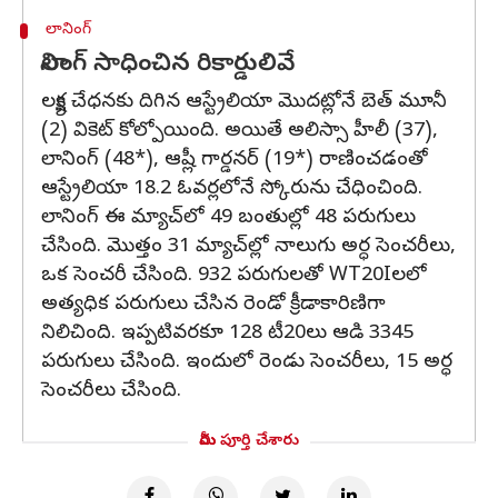
లానింగ్
లానింగ్ సాధించిన రికార్డులివే
లక్ష్య చేధనకు దిగిన ఆస్ట్రేలియా మొదట్లోనే బెత్ మూనీ
(2) వికెట్ కోల్పోయింది. అయితే అలిస్సా హీలీ (37),
లానింగ్ (48*), ఆష్లీ గార్డనర్ (19*) రాణించడంతో
ఆస్ట్రేలియా 18.2 ఓవర్లలోనే స్కోరును చేధించింది.
లానింగ్ ఈ మ్యాచ్‌లో 49 బంతుల్లో 48 పరుగులు
చేసింది. మొత్తం 31 మ్యాచ్‌ల్లో నాలుగు అర్ధ సెంచరీలు,
ఒక సెంచరీ చేసింది. 932 పరుగులతో WT20Iలలో
అత్యధిక పరుగులు చేసిన రెండో క్రీడాకారిణిగా
నిలిచింది. ఇప్పటివరకూ 128 టీ20లు ఆడి 3345
పరుగులు చేసింది. ఇందులో రెండు సెంచరీలు, 15 అర్ధ
సెంచరీలు చేసింది.
మీరు పూర్తి చేశారు