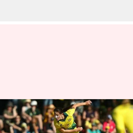
టీ20ల్లో ఆస్ట్రేలియా క్రీడాకారిణి మేగాన్
షట్ అద్భుత రికార్డు
వ్రాసిన వారు
Jan 24, 2023
03:44 pm
Jayachandra Akuri