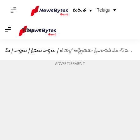
మరింత
Telugu
Telugu
హోమ్
/
వార్తలు
/
క్రీడలు వార్తలు
/
టీ20ల్లో ఆస్ట్రేలియా క్రీడాకారిణి మేగాన్ షట్ అద్భుత రికార్డు
ADVERTISEMENT