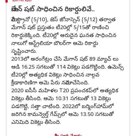
మేగాన్ షట్
మేగాన్ షట్ సాధించిన రికార్డులివే..
మోలీ స్ట్రానో (5/10), జెస్ జోనాస్సెన్ (5/12) తర్వాత
మేగాన్ షట్ ప్రస్తుతం టీ20ల్లో 5/15తో రాణించి
రికార్డుకెక్కింది. టీ20ల్లో ఆరుదైన ఘనత సాధించిన
నాలుగో ఆస్ట్రేలియా బౌలర్‌గా ఆమె రికార్డు
సృష్టించారు.
2013లో అరంగేట్రం చేసి మేగాన్ షట్ 89 మ్యాచ్ లు
ఆడి 16.25 సగటుతో 114 వికెట్లు పడగొట్టింది. ఉమెన్స్
టీ20ల్లో అత్యధిక వికెట్లు సాధించిన నాల్గవ
క్రీడాకారిణిగా అమె పేరు నమోదు చేసింది.
2020 ఐసీసీ మహిళల T20 ప్రపంచకప్‌లో అత్యధిక
వికెట్లు తీసింది. ఆమె 10.31 సగటుతో 13 వికెట్లు
పడగొట్టి, సత్తా చాటింది. 2022లో బర్మింగ్‌హామ్‌లో
జరిగిన కామన్వెల్త్ గేమ్స్‌లో ఆమె 13.50 సగటుతో
ఎనిమిది వికెట్లు తీసింది.