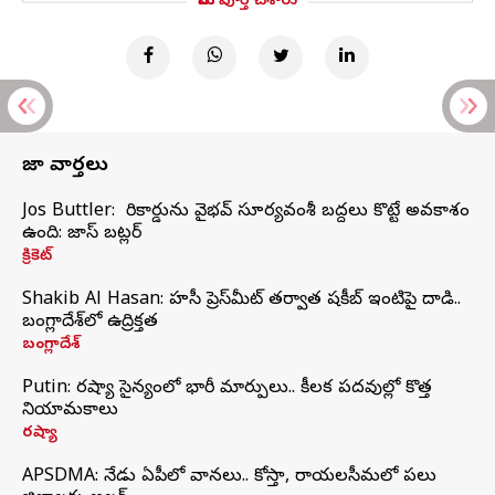
మీరు పూర్తి చేశారు
తాజా వార్తలు
Jos Buttler: నా రికార్డును వైభవ్ సూర్యవంశీ బద్దలు కొట్టే అవకాశం
ఉంది: జాస్ బట్లర్
క్రికెట్
Shakib Al Hasan: హసీనా ప్రెస్‌మీట్‌ తర్వాత షకీబ్‌ ఇంటిపై దాడి..
బంగ్లాదేశ్‌లో ఉద్రిక్తత
బంగ్లాదేశ్
Putin: రష్యా సైన్యంలో భారీ మార్పులు.. కీలక పదవుల్లో కొత్త
నియామకాలు
రష్యా
APSDMA: నేడు ఏపీలో వానలు.. కోస్తా, రాయలసీమలో పలు