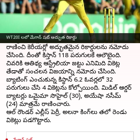
ఈ వార్తాకథనం ఏంటి
పాకిస్థాన్ మహిళల
తో జరిగిన మూడు మ్యాచ్‌ల టీ20ల
తొలి మ్యాచ్‌లో ఆస్ట్రేలియా పేసర్ మేగాన్ షుట్
WT20I లలో మేగాన్ షట్ అద్భుత రికార్డు
అద్భుత రికార్డును సాధించింది. మంగళవారం 5/15తో
రాణించి కెరీయర్లో అద్భుతమైన రికార్డులను నమోదు
చేసింది. దీంతో పాకిస్తాన్ 118 పరుగులకే ఆలౌటైంది.
చివరికి ఆతిథ్య ఆస్ట్రేలియా జట్టు ఎనిమిది వికెట్ల
తేడాతో సంచలన విజయాన్ని నమోదు చేసింది.
బ్యాటింగ్ ఎంచుకున్న పాకిస్థాన్ 6.2 ఓవర్లలో 32
పరుగులు చేసి 4 వికెట్లను కోల్పోయింది. మిడిల్ ఆర్డర్
బ్యాటర్లు ఒమైమా సొహైల్ (30), అయేషా నసీమ్
(24) మాత్రమే రాణించారు.
ఆల్ రౌండర్ ఎల్లీస్ పెర్రీ, అలనా కింగ్‌లు తలో రెండు