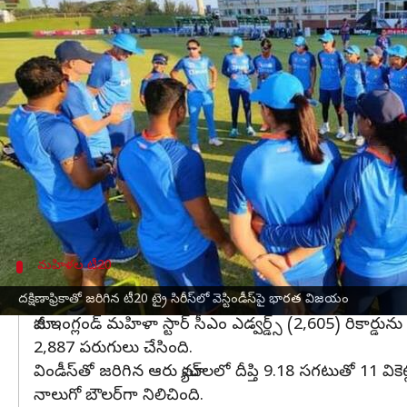
వ్రాసిన వారు
Jan 24, 2023
01:29 pm
Jayachandra Akuri
ఈ వార్తాకథనం ఏంటి
దక్షిణాఫ్రికాతో జరిగిన టీ20 ట్రై సిరీస్‌లో వెస్టిండీస్‌పై
భారత 
చేశారు.
మంధాన, హర్మన్‌ప్రీత్ కౌర్ వెస్టిండీస్ బౌలర్లకు చుక్
గయక్వాడ్, రాధా యాదవ్ చక్కటి బౌలింగ్ ప్రదర్శన చేశా
మంధాన, హర్మన్‌ప్రీత్ 3వ వికెట్‌కు 115 పరుగులు కీలక
మహిళల టీ20
ఈ మ్యాచ్‌లో‌‌ నమోదైన రికార్డులివే..
దక్షిణాఫ్రికాతో జరిగిన టీ20 ట్రై సిరీస్‌లో వెస్టిండీస్‌పై భారత విజయం
మాజీ ఇంగ్లండ్ మహిళా స్టార్ సీఎం ఎడ్వర్డ్స్ (2,605) రిక
2,887 పరుగులు చేసింది.
విండీస్‌తో జరిగిన ఆరు మ్యాచ్‌లలో దీప్తి 9.18 సగటుతో 11 వ
నాలుగో బౌలర్‌గా నిలిచింది.