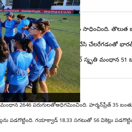
మహిళల క్రికెట్ జట్టు
ఘన విజయం సాధించింది. తొలుత బ్య
కలు చూపించారు. ఇద్దరు హాప్ సెంచరీలు చేసి చేలరేగడంతో భా
రు.
 భాగస్వామ్యాన్ని నెలకొల్పాడు. ఓపెనర్‌ స్మృతి మంధాన 51
ార్డును మంధాన 2646 పరుగులతోఅధిగమించింది. హర్మన్‌ప్రీత్ 35 బ
ికెట్లను పడగొట్టింది. గయాక్వాడ్ 18.33 సగటుతో 56 వికెట్లు పడగొట