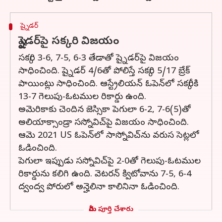
ష్నైడర్‌
ష్నైడర్‌పై సక్కరి విజయం
సక్కరి 3-6, 7-5, 6-3 తేడాతో ష్నైడర్‌పై విజయం
సాధించింది. ష్నైడర్ 4/6తో పోలిస్తే సక్కరి 5/17 బ్రేక్
పాయింట్లు సాధించింది. ఆస్ట్రేలియన్ ఓపెన్‌లో సక్కరీకి
13-7 గెలుపు-ఓటముల రికార్డు ఉంది.
అమెరికాకు చెందిన జెస్సికా పెగులా 6-2, 7-6(5)తో
అలియాక్సాండ్రా సస్నోవిచ్‌పై విజయం సాధించింది.
ఆమె 2021 US ఓపెన్‌లో సాస్నోవిచ్‌ను వరుస సెట్లలో
ఓడించింది.
పెగులా ఇప్పుడు సస్నోవిచ్‌పై 2-0తో గెలుపు-ఓటముల
రికార్డును కలిగి ఉంది. వెటరన్ క్విటోవాను 7-5, 6-4
ద్వంద్వ పోరులో అన్హెలినా కాలినినా ఓడించింది.
మీరు పూర్తి చేశారు