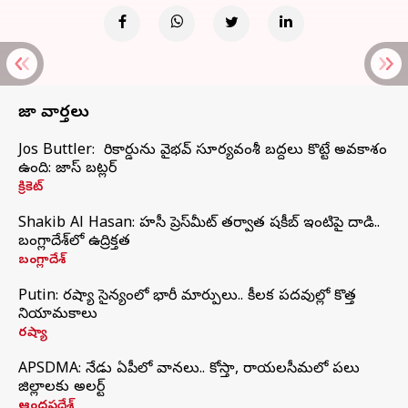
తాజా వార్తలు
Jos Buttler: నా రికార్డును వైభవ్ సూర్యవంశీ బద్దలు కొట్టే అవకాశం
ఉంది: జాస్ బట్లర్
క్రికెట్
Shakib Al Hasan: హసీనా ప్రెస్‌మీట్‌ తర్వాత షకీబ్‌ ఇంటిపై దాడి..
బంగ్లాదేశ్‌లో ఉద్రిక్తత
బంగ్లాదేశ్
Putin: రష్యా సైన్యంలో భారీ మార్పులు.. కీలక పదవుల్లో కొత్త
నియామకాలు
రష్యా
APSDMA: నేడు ఏపీలో వానలు.. కోస్తా, రాయలసీమలో పలు
జిల్లాలకు అలర్ట్
ఆంధ్రప్రదేశ్