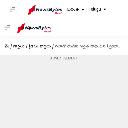
మరింత
Telugu
Telugu
హోమ్
/
వార్తలు
/
క్రీడలు వార్తలు
/
మూడో రౌండ్‌కు అర్హత సాధించిన స్వియాటెక్, సక్కరి
ADVERTISEMENT