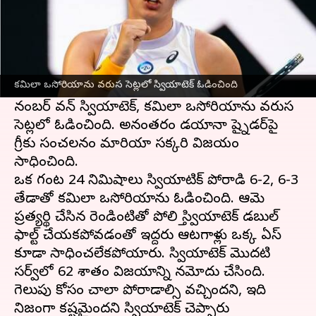
ఈ వార్తాకథనం ఏంటి
2023
ఆస్ట్రేలియా ఓపెన్‌లో
ఇగా స్వియాటెక్, సక్కరి
చక్కటి ప్రదర్శన చేయడంతో మూడో రౌండ్‌కు అర్హత
కమిలా ఒసోరియాను వరుస సెట్లలో స్వియాటెక్ ఓడించింది
సాధించారు. టెన్నిస్‌లో మహిళల సింగిల్స్ ప్రపంచ
నంబర్ వన్ స్వియాటెక్, కమిలా ఒసోరియాను వరుస
సెట్లలో ఓడించింది. అనంతరం డయానా ష్నైడర్‌పై
గ్రీకు సంచలనం మారియా సక్కరి విజయం
సాధించింది.
ఒక గంట 24 నిమిషాలు స్వియాటిక్ పోరాడి 6-2, 6-3
తేడాతో కమిలా ఒసోరియాను ఓడించింది. ఆమె
ప్రత్యర్థి చేసిన రెండింటితో పోలిస్తే స్వియాటెక్ డబుల్
ఫాల్ట్ చేయకపోవడంతో ఇద్దరు ఆటగాళ్లు ఒక్క ఏస్
కూడా సాధించలేకపోయారు. స్వియాటెక్ మొదటి
సర్వ్‌లో 62 శాతం విజయాన్ని నమోదు చేసింది.
గెలుపు కోసం చాలా పోరాడాల్సి వచ్చిందని, ఇది