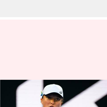
మూడో రౌండ్‌కు అర్హత సాధించిన
స్వియాటెక్, సక్కరి
వ్రాసిన వారు
Jan 18, 2023
02:09 pm
Jayachandra Akuri