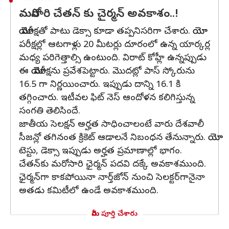
మరోసారి చేతన్ కు చైర్మన్‌ అవకాశం..!
యోయో పరీక్షతో పాటు డెక్సా కూడా తప్పనిసరిగా చేశారు. యోయో
పరీక్షల్లో ఆటగాళ్లు 20 మీటర్లు దూరంలో ఉన్న యార్కర్ల
మధ్య పరిగెత్తాల్సి ఉంటుంది. విరాట్ కోహ్లీ ఉన్నప్పుడు
ఈ యోయో పరీక్షను ప్రవేశపెట్టారు. మొదట్లో పాస్ స్కోరును
16.5 గా నిర్ణయించారు. ఇప్పుడు దాన్ని 16.1 కి
తగ్గించారు. ఇటీవల ఫిట్ నెస్ ఆందోళన కలిగిస్తున్న
సంగతి తెలిసిందే.
జాతీయ సెలక్షన్ అర్హత సాధించాలంటే వారు దేశవాలీ
సీజన్లో తగినంత క్రికెట్ ఆడాలనే నిబంధన తేనున్నారు. యోయో
టెస్టు, డెక్సా ఇప్పుడు అర్హత ప్రమాణాల్లో భాగం.
చేతన్‌కు మరోసారి ఛైర్మన్‌ పదవి దక్కే అవకాశముంది.
ఛైర్మన్‌గా కాకపోయినా నార్త్‌జోన్‌ నుంచి సెలక్టర్‌గానైనా
అతడు కమిటీలో ఉండే అవకాశముంది.
మీరు పూర్తి చేశారు