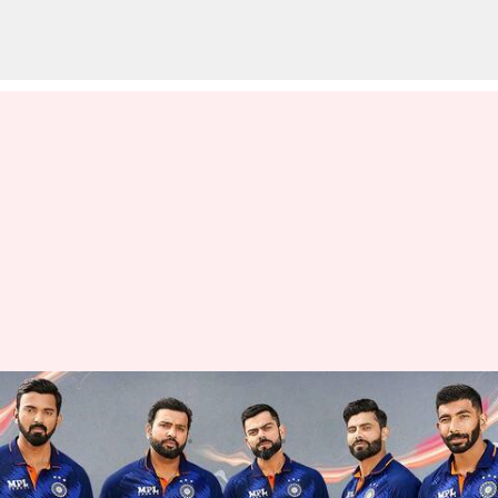
యోయో ఫిట్‌నెస్ మళ్లీ వచ్చేసింది..!
వ్రాసిన వారు
Jan 02, 2023
12:12 pm
Jayachandra Akuri