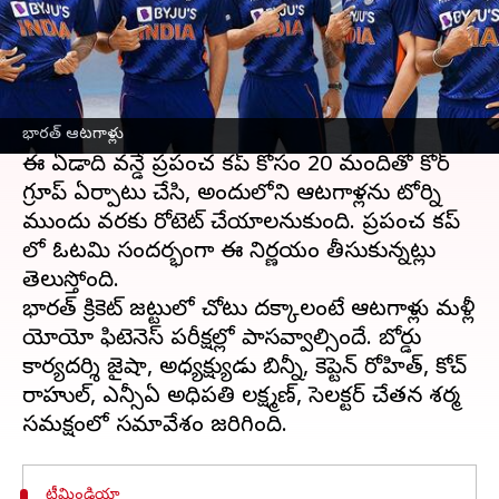
ఈ వార్తాకథనం ఏంటి
ఒకప్పుడు టీమ్ ఇండియా ఎంపికకు తప్పనిసరిగా
యోయో ఫిట్ నెస్ పరీక్ష ఉండేది. యోయో ఫిట్‌నెస్
పరీక్ష మళ్లీ వచ్చేసింది. ప్రస్తుతం బీసీసీఐ సెలక్షన్ అర్హత
ప్రమాణాల జాబితాలో నిర్ణయించాలని ధ్రువీకరించింది.
భారత్ ఆటగాళ్లు
ఈ ఏడాది వన్డే ప్రపంచ కప్ కోసం 20 మందితో కోర్
గ్రూప్ ఏర్పాటు చేసి, అందులోని ఆటగాళ్లను టోర్ని
ముందు వరకు రోటెట్ చేయాలనుకుంది. ప్రపంచ కప్
లో ఓటమి సందర్భంగా ఈ నిర్ణయం తీసుకున్నట్లు
తెలుస్తోంది.
భారత్ క్రికెట్ జట్టులో చోటు దక్కాలంటే ఆటగాళ్లు మళ్లీ
యోయో ఫిటెనెస్ పరీక్షల్లో పాసవ్వాల్సిందే. బోర్డు
కార్యదర్శి జైషా, అధ్యక్ష్యుడు బిన్నీ, కెప్టెన్ రోహిత్, కోచ్
రాహుల్, ఎన్సీఏ అధిపతి లక్ష్మణ్, సెలక్టర్ చేతన శర్మ
టీమిండియా