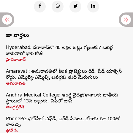
తాజా వార్తలు
Hyderabad: హైదరాబాద్‌లో 40 లక్షల ఓట్లు గల్లంతు? ఓటర్ల
జాబితాలో భారీ కోత!
హైదరాబాద్
Amaravati: అమరావతిలో కీలక ప్రాజెక్టులు రెడీ.. సీడ్‌ యాక్సెస్‌
రోడ్డు, ఎమ్మెల్యే-ఎమ్మెల్సీ టవర్లకు తుది మెరుగులు
అమరావతి
Andhra Medical College: ఆంధ్ర వైద్యకళాశాలకు జాతీయ
స్థాయిలో 13వ ర్యాంకు.. ఏపీలో టాప్
ఆంధ్రప్రదేశ్
PhonePe: ఫోన్‌పేలో ఎఫ్‌డీ, ఆర్‌డీ సేవలు.. రోజుకు రూ.100తో
పొదుపు
ఫోన్‌ పే