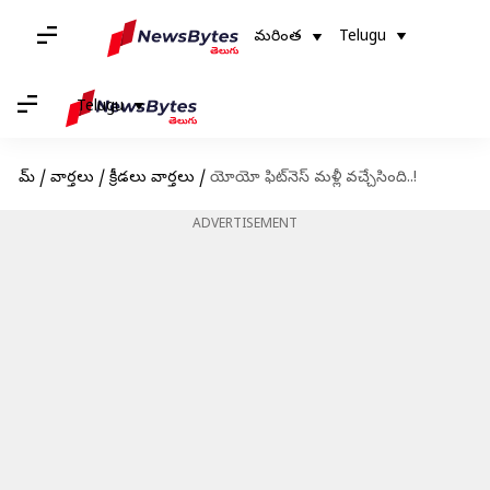
మరింత
Telugu
Telugu
హోమ్
/
వార్తలు
/
క్రీడలు వార్తలు
/
యోయో ఫిట్‌నెస్ మళ్లీ వచ్చేసింది..!
ADVERTISEMENT