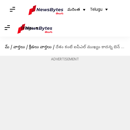
మరింత
Telugu
Telugu
హోమ్
/
వార్తలు
/
క్రీడలు వార్తలు
/
దేశం కంటే ఐపీఎల్ ముఖ్యం కాదన్న బెన్ స్ట్రోక్స్
ADVERTISEMENT