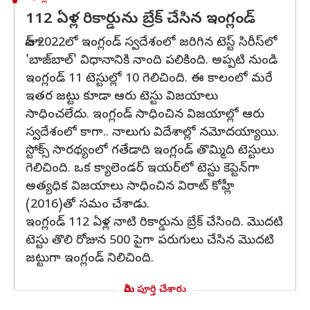
112 ఏళ్ల రికార్డును బ్రేక్ చేసిన ఇంగ్లండ్
జూన్ 2022లో ఇంగ్లండ్ స్వదేశంలో జరిగిన టెస్ట్ సిరీస్‌లో
'బాజ్‌బాల్' విధానానికి నాంది పలికింది. అప్పటి నుండి
ఇంగ్లండ్ 11 టెస్టుల్లో 10 గెలిచింది. ఈ కాలంలో మరే
ఇతర జట్టు కూడా ఆరు టెస్టు విజయాలు
సాధించలేదు. ఇంగ్లండ్ సాధించిన విజయాల్లో ఆరు
స్వదేశంలో కాగా.. నాలుగు విదేశాల్లో నమోదయ్యాయి.
స్టోక్స్ సారథ్యంలో గతేడాది ఇంగ్లండ్ తొమ్మిది టెస్టులు
గెలిచింది. ఒక క్యాలెండర్ ఇయర్‌లో టెస్టు కెప్టెన్‌గా
అత్యధిక విజయాలు సాధించిన విరాట్ కోహ్లీ
(2016)తో సమం చేశాడు.
ఇంగ్లండ్ 112 ఏళ్ల నాటి రికార్డును బ్రేక్ చేసింది. మొదటి
టెస్టు తొలి రోజున 500 పైగా పరుగులు చేసిన మొదటి
జట్టుగా ఇంగ్లండ్ నిలిచింది.
మీరు పూర్తి చేశారు