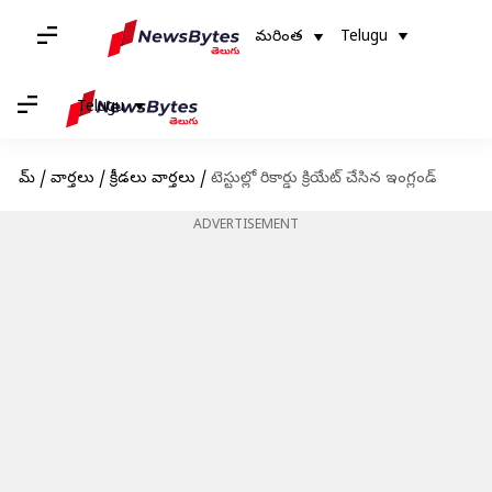
మరింత
Telugu
Telugu
హోమ్
/
వార్తలు
/
క్రీడలు వార్తలు
/
టెస్టుల్లో రికార్డు క్రియేట్ చేసిన ఇంగ్లండ్
ADVERTISEMENT