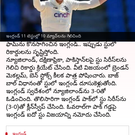
ఈ వార్తాకథనం ఏంటి
టెస్టులో
ఇంగ్లండ్
సంచలనాత్మక రికార్డును క్రియేట్
చేస్తోంది. ప్రధాన్ కోచ్‌గా బ్రెండన్ మెకల్లమ్, కెప్టెన్‌గా
బెన్
స్టోక్స్
బాధ్యతలను తీసుకున్నప్పటి నుంచి టెస్టులో
అద్భుతంగా రాణిస్తోంది. ఒకప్పుడు టెస్టులో పేలవ
ఇంగ్లండ్ 11 టెస్టుల్లో 10 మ్యాచ్‌లను గెలిచింది
ఫామ్‌ను కొనసాగించిన ఇంగ్లండ్.. ఇప్పుడు టెస్టులో
రికార్డులను సృష్టిస్తోంది.
న్యూజిలాండ్, దక్షిణాఫ్రికా, పాకిస్తాన్‌లపై టెస్టు సిరీస్‌లను
గెలిచి రికార్డు క్రియేట్ చేసింది. వీటి విజయంలో బ్రెండన్
మెకల్లమ్, బెన్ స్టోక్స్ కీలక పాత్ర పోషించారు. బాజ్
బాల్ విధానంతో టెస్టులో ఇంగ్లండ్ దూసుకెళ్లుతోంది.
ఇంగ్లండ్ స్వదేశంలో న్యూజిలాండ్‌ను 3-0తో
ఓడించింది. తొలిసారిగా ఇంగ్లండ్ పాక్‌లో టెస్టు సిరీస్‌ను
(3-0)తో క్లీన్‌స్వీప్ చేసింది. ఓవరాల్‌గా పాక్ గడ్డపై
ఇంగ్లండ్