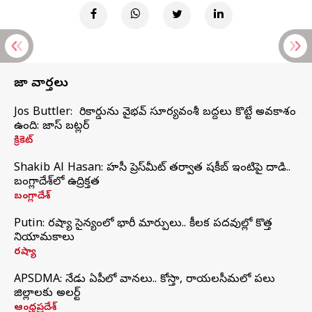
తాజా వార్తలు
Jos Buttler: నా రికార్డును వైభవ్ సూర్యవంశీ బద్దలు కొట్టే అవకాశం
ఉంది: జాస్ బట్లర్
క్రికెట్
Shakib Al Hasan: హసీనా ప్రెస్‌మీట్‌ తర్వాత షకీబ్‌ ఇంటిపై దాడి..
బంగ్లాదేశ్‌లో ఉద్రిక్తత
బంగ్లాదేశ్
Putin: రష్యా సైన్యంలో భారీ మార్పులు.. కీలక పదవుల్లో కొత్త
నియామకాలు
రష్యా
APSDMA: నేడు ఏపీలో వానలు.. కోస్తా, రాయలసీమలో పలు
జిల్లాలకు అలర్ట్
ఆంధ్రప్రదేశ్