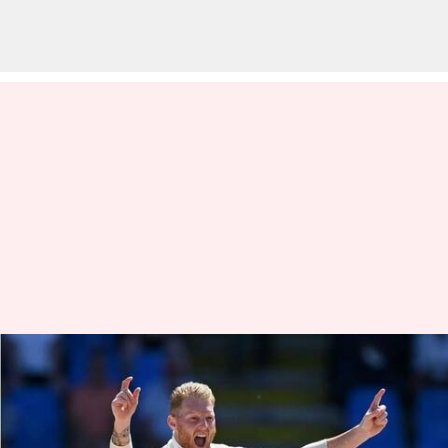
టెస్టుల్లో రికార్డు క్రియేట్ చేసిన ఇంగ్లండ్
వ్రాసిన వారు
Feb 20, 2023
05:42 pm
Jayachandra Akuri