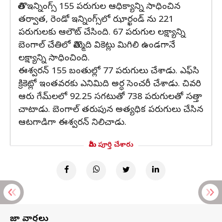
తొలి ఇన్నింగ్స్ 155 పరుగుల ఆధిక్యాన్ని సాధించిన
తర్వాత, రెండో ఇన్నింగ్స్‌లో ఝార్ఖండ్ ను 221
పరుగులకు ఆలౌట్ చేసింది. 67 పరుగుల లక్ష్యాన్ని
బెంగాల్ చేతిలో తొమ్మిది వికెట్లు మిగిలి ఉండగానే
లక్ష్యాన్ని సాధించింది.
ఈశ్వరన్ 155 బంతుల్లో 77 పరుగులు చేశాడు. ఎఫ్‌సి
క్రికెట్లో ఇంతవరకు ఎనిమిది అర్ధ సెంచరీ చేశాడు. చివరి
ఆరు గేమ్‌లలో 92.25 సగటుతో 738 పరుగులతో సత్తా
చాటాడు. బెంగాల్‌ తరుపున అత్యధిక పరుగులు చేసిన
ఆటగాడిగా ఈశ్వరన్ నిలిచాడు.
మీరు పూర్తి చేశారు
తాజా వార్తలు