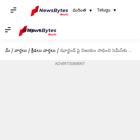
మరింత
Telugu
Telugu
హోమ్
/
వార్తలు
/
క్రీడలు వార్తలు
/
ఝార్ఖండ్ పై విజయం సాధించి సెమీస్‌కు చేరిన బెంగాల్
ADVERTISEMENT