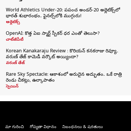
World Athletics Under-20: ప్రపంచ అండర్-20 అథ్లెటిక్స్‌లో
భారత్‌ శుభారంభం.. ఫైనల్స్‌లోకి ముగ్గురు!
అథ్లెటిక్స్
OpenAI: కొత్త ఏఐ స్మార్ట్ స్పీకర్ ధర ఎంతో తెలుసా?
చాట్‌జీపీటీ
Korean Kanakaraju Review : కొరియన్ కనకరాజు రివ్యూ..
వరుణ్ తేజ్ కామెడీ వర్కౌట్ అయ్యిందా?
వరుణ్ తేజ్
Rare Sky Spectacle: ఆకాశంలో అరుదైన అద్భుతం.. ఒకే రాత్రి
రెండు చీకట్లు, ఉల్కాపాతం
స్పెయిన్
మా గురించి
గోప్యతా విధానం
నిబంధనలు & షరతులు