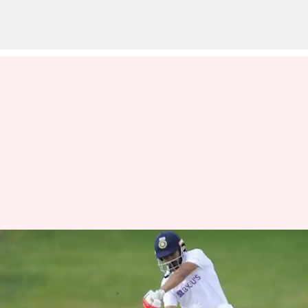
ఝార్ఖండ్ పై విజయం సాధించి సెమీస్‌కు
చేరిన బెంగాల్
వ్రాసిన వారు
Feb 03, 2023
03:53 pm
Jayachandra Akuri