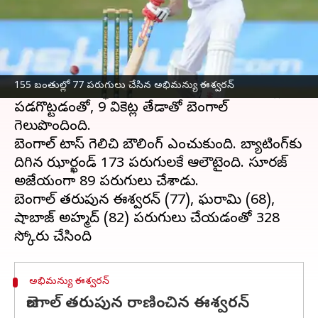
ఈ వార్తాకథనం ఏంటి
2022-23
రంజీ ట్రోఫీ
క్వార్టర్ ఫైనల్లో జార్ఖండ్‌పై ఘన
విజయం సాధించి బెంగాల్ సెమీఫైనల్‌కు అర్హత
155 బంతుల్లో 77 పరుగులు చేసిన అభిమన్యు ఈశ్వరన్
సాధించింది.ఝార్ఖండ్ పేసర్ ఆకాశ్ దీప్ ఆరు వికెట్లు
పడగొట్టడంతో, 9 వికెట్ల తేడాతో బెంగాల్
గెలుపొందింది.
బెంగాల్ టాస్ గెలిచి బౌలింగ్ ఎంచుకుంది. బ్యాటింగ్‌కు
దిగిన ఝార్ఖండ్ 173 పరుగులకే ఆలౌటైంది. సూరజ్
అజేయంగా 89 పరుగులు చేశాడు.
బెంగాల్ తరుపున ఈశ్వరన్ (77), ఘరామి (68),
షాబాజ్ అహ్మద్ (82) పరుగులు చేయడంతో 328
అభిమన్యు ఈశ్వరన్
బెంగాల్ తరుపున రాణించిన ఈశ్వరన్