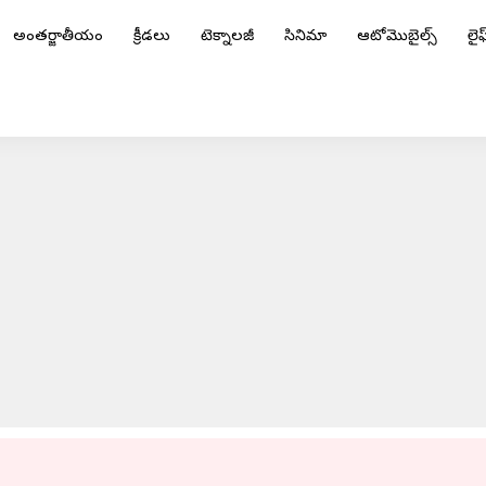
అంతర్జాతీయం
క్రీడలు
టెక్నాలజీ
సినిమా
ఆటోమొబైల్స్
లైఫ్
ండియా టార్గెట్ 189 పరుగులు
ADVERTISEMENT