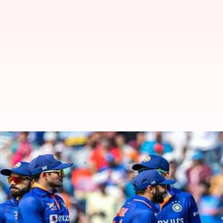
నిప్పులు చెరిగిన భారత బౌలర్లు.. టీమి
వ్రాసిన వారు
Mar 17, 2023
05:04 pm
Jayachandra Akuri
ఈ వార్తాకథనం ఏంటి
ముంబైలోని వాంఖడే స్టేడియంలో ఆస్ట్రేలియాతో జరుగుతున