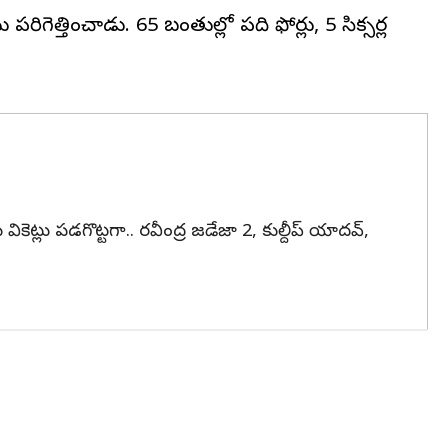
పరిగెత్తించాడు. 65 బంతుల్లో పది ఫోర్లు, 5 సిక్సర్ల
్లు పడగొట్టగా.. రవీంద్ర జడేజా 2, కుల్దీప్ యాదవ్,