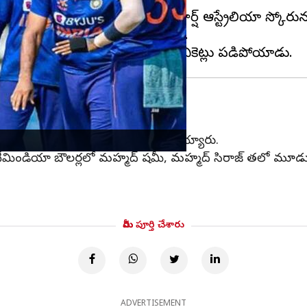
ేలియాకు శుభారంభం లభించలేదు.
్ చేశాడు. మరో ఓపెనర్ మిచెల్ మార్ష్ ఆస్ట్రేలియా స్కోరును 
 మార్స్ ఇన్నింగ్స్ ను చక్కదిద్దాడు.
రును చేశాడు. మిగతా బ్యాట్ మెన్స్ విఫలమయ్యారు.
ీమిండియా బౌలర్లలో మహ్మద్ షమీ, మహ్మద్ సిరాజ్ తలో మూడు వికెట
మీరు పూర్తి చేశారు
ADVERTISEMENT