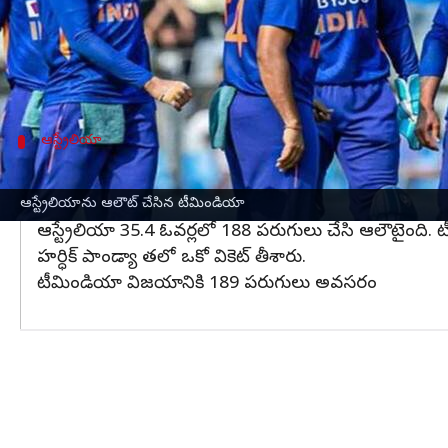
ను ఎంచుకున్నాడు. తొలుత బ్యాటింగ్ కు దిగిన ఆస్ట్ర
మొదటి ఓవర్‌లోనే ట్రావిస్ హెడ్(5)ను మహ్మద్ సిరాజ్ బౌల్డ
సాయంతో 81 బంతులు చేశాడు. స్టీవ్ స్మిత్‌తో కలిసి మిచెల్
ఆస్ట్రేలియా
ఆస్ట్రేలియా బ్యాటర్లు విఫలం
లబుషన్ (15), జోష్ (26) గ్రీన్(12) మాత్రమే రెండెక్కల స్కో
ఆస్ట్రేలియాను ఆలౌట్ చేసిన టీమిండియా
ఆస్ట్రేలియా 35.4 ఓవర్లలో 188 పరుగులు చేసి ఆలౌటైంది. ట
హర్ధిక్ పాండ్యా తలో ఒకో వికెట్ తీశారు.
టీమిండియా విజయానికి 189 పరుగులు అవసరం