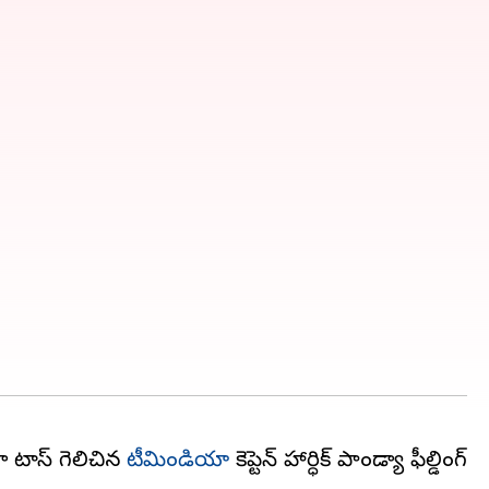
ా టాస్ గెలిచిన
టీమిండియా
కెప్టెన్ హార్ధిక్ పాండ్యా ఫీల్డింగ్