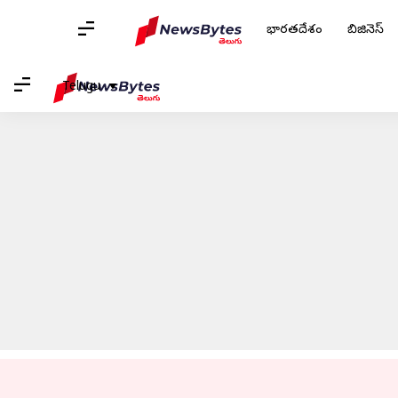
భారతదేశం
బిజినెస్
హోమ్
/
వార్తలు
/
క్రీడలు వార్తలు
/
నిప్పులు చెరిగిన భారత బౌలర్లు.. టీమి
Telugu