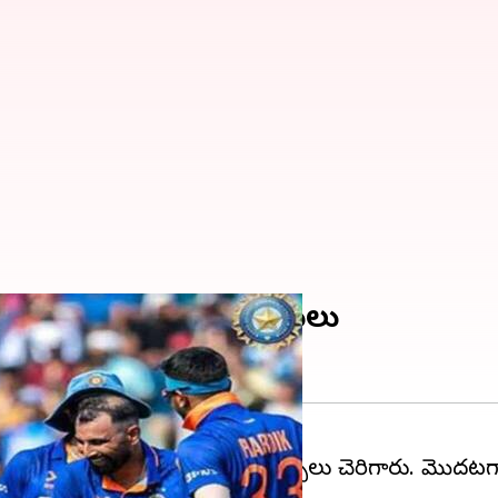
ండియా టార్గెట్ 189 పరుగులు
్న తొలి వన్డేలో భారత్ బౌలర్లు నిప్పులు చెరిగారు. మొదటగ