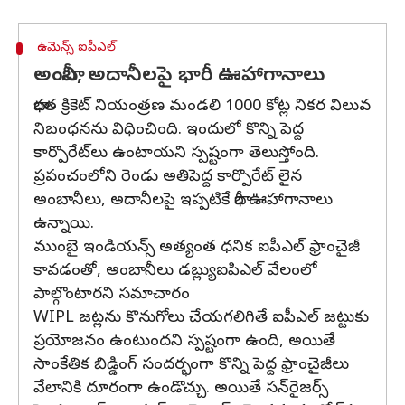
ఉమెన్స్ ఐపీఎల్
అంబానీ, అదానీలపై భారీ ఊహాగానాలు
భారత క్రికెట్ నియంత్రణ మండలి 1000 కోట్ల నికర విలువ
నిబంధనను విధించింది. ఇందులో కొన్ని పెద్ద
కార్పొరేట్‌లు ఉంటాయని స్పష్టంగా తెలుస్తోంది.
ప్రపంచంలోని రెండు అతిపెద్ద కార్పొరేట్‌‌ లైన
అంబానీలు, అదానీలపై ఇప్పటికే భారీ ఊహాగానాలు
ఉన్నాయి.
ముంబై ఇండియన్స్ అత్యంత ధనిక ఐపీఎల్ ఫ్రాంచైజీ
కావడంతో, అంబానీలు డబ్ల్యుఐపిఎల్ వేలంలో
పాల్గొంటారని సమాచారం
WIPL జట్లను కొనుగోలు చేయగలిగితే ఐపీఎల్ జట్టుకు
ప్రయోజనం ఉంటుందని స్పష్టంగా ఉంది, అయితే
సాంకేతిక బిడ్డింగ్ సందర్భంగా కొన్ని పెద్ద ఫ్రాంచైజీలు
వేలానికి దూరంగా ఉండొచ్చు. అయితే సన్‌రైజర్స్