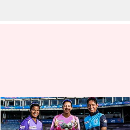
ఐపీఎల్ మహిళ టీం కొనుగోలుపై బడా
ఫ్రాంచైసీలు ఆసక్తి..!
వ్రాసిన వారు
Jan 23, 2023
11:38 am
Jayachandra Akuri