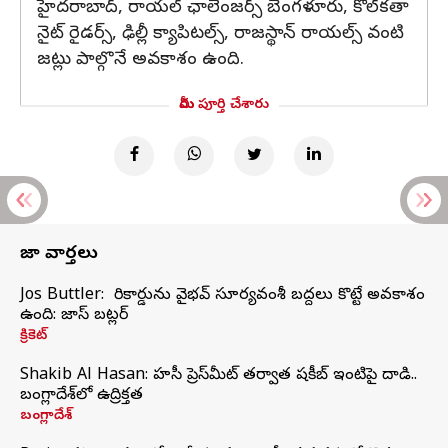
హైదరాబాద్, రాయల్ ఛాలెంజర్స్ బెంగళూరు, కోల్‌కతా
నైట్ రైడర్స్, ఢిల్లీ క్యాపిటల్స్, రాజస్థాన్ రాయల్స్ వంటి
జట్లు పాల్గొనే అవకాశం ఉంది.
మీరు పూర్తి చేశారు
తాజా వార్తలు
Jos Buttler: నా రికార్డును వైభవ్ సూర్యవంశీ బద్దలు కొట్టే అవకాశం
ఉంది: జాస్ బట్లర్
క్రికెట్
Shakib Al Hasan: హసీనా ప్రెస్‌మీట్‌ తర్వాత షకీబ్‌ ఇంటిపై దాడి..
బంగ్లాదేశ్‌లో ఉద్రిక్తత
బంగ్లాదేశ్