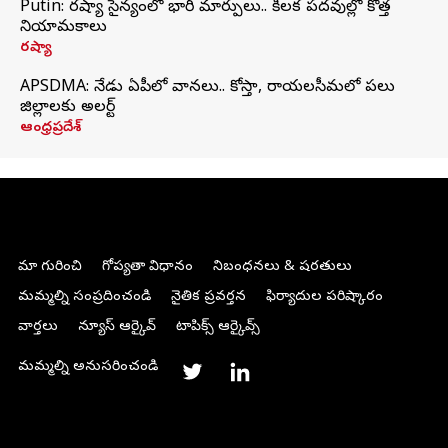
Putin: రష్యా సైన్యంలో భారీ మార్పులు.. కీలక పదవుల్లో కొత్త
నియామకాలు
రష్యా
APSDMA: నేడు ఏపీలో వానలు.. కోస్తా, రాయలసీమలో పలు
జిల్లాలకు అలర్ట్
ఆంధ్రప్రదేశ్
మా గురించి
గోప్యతా విధానం
నిబంధనలు & షరతులు
మమ్మల్ని సంప్రదించండి
నైతిక ప్రవర్తన
ఫిర్యాదుల పరిష్కారం
వార్తలు
న్యూస్ ఆర్కైవ్
టాపిక్స్ ఆర్కైవ్స్
మమ్మల్ని అనుసరించండి