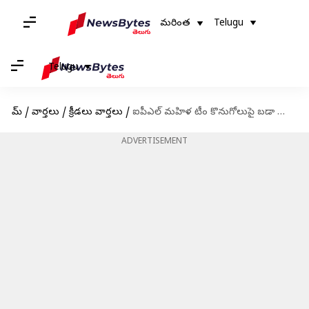
మరింత
Telugu
Telugu
హోమ్
/
వార్తలు
/
క్రీడలు వార్తలు
/
ఐపీఎల్ మహిళ టీం కొనుగోలుపై బడా ఫ్రాంచైసీలు ఆసక్తి..!
ADVERTISEMENT