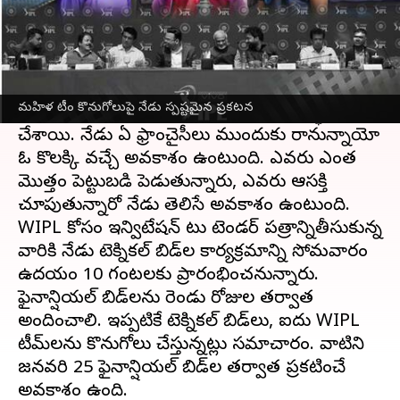
ఈ వార్తాకథనం ఏంటి
ఐపీఎల్ మహిళ
ను టీం కొనుగోలు చేయడానికి బడా
ఫ్రాంచైసీలు ఆసక్తిని చూపుతున్నాయి. ఎలాగైనా టీంను
మహిళ టీం కొనుగోలుపై నేడు స్పష్టమైన ప్రకటన
కొనుగోలు చేయాలని ఇప్పటికే ప్రణాళికలు సిద్ధం
చేశాయి. నేడు ఏ ఫ్రాంచైసీలు ముందుకు రానున్నాయో
ఓ కొలక్కి వచ్చే అవకాశం ఉంటుంది. ఎవరు ఎంత
మొత్తం పెట్టుబడి పెడుతున్నారు, ఎవరు ఆసక్తి
చూపుతున్నారో నేడు తెలిసే అవకాశం ఉంటుంది.
WIPL కోసం ఇన్విటేషన్ టు టెండర్ పత్రాన్నితీసుకున్న
వారికి నేడు టెక్నికల్ బిడ్‌ల కార్యక్రమాన్ని సోమవారం
ఉదయం 10 గంటలకు ప్రారంభించనున్నారు.
ఫైనాన్షియల్ బిడ్‌లను రెండు రోజుల తర్వాత
అందించాలి. ఇప్పటికే టెక్నికల్ బిడ్‌లు, ఐదు WIPL
టీమ్‌లను కొనుగోలు చేస్తున్నట్లు సమాచారం. వాటిని
జనవరి 25 ఫైనాన్షియల్ బిడ్‌ల తర్వాత ప్రకటించే