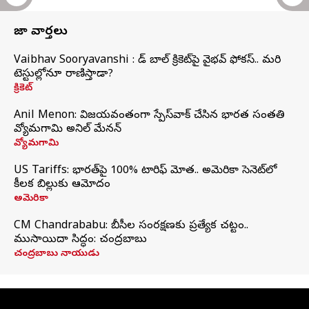
తాజా వార్తలు
Vaibhav Sooryavanshi : రెడ్ బాల్ క్రికెట్‌పై వైభవ్ ఫోకస్.. మరి
టెస్టుల్లోనూ రాణిస్తాడా?
క్రికెట్
Anil Menon: విజయవంతంగా స్పేస్‌వాక్‌ చేసిన భారత సంతతి
వ్యోమగామి అనిల్‌ మేనన్
వ్యోమగామి
US Tariffs: భారత్‌పై 100% టారిఫ్‌ మోత.. అమెరికా సెనెట్‌లో
కీలక బిల్లుకు ఆమోదం
అమెరికా
CM Chandrababu: బీసీల సంరక్షణకు ప్రత్యేక చట్టం..
ముసాయిదా సిద్ధం: చంద్రబాబు
చంద్రబాబు నాయుడు