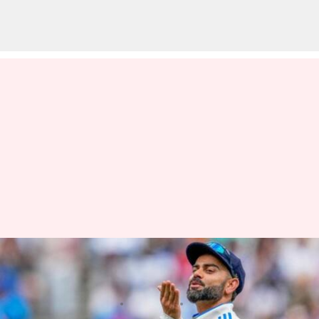
Virat Kohli: విరాట్ కోహ్లీకి బిగ్ షాక్..
బెంగళూరులో కేసు నమోదు
వ్రాసిన వారు
Jun 02, 2025
11:13 am
Jayachandra Akuri