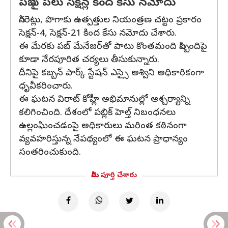
పబ్ పై పలు సెక్షన్ల కింద కేసు నమోదు
సిగరెట్లు, పొగాకు ఉత్పత్తుల నియంత్రణ చట్టం ప్రకారం
సెక్షన్-4, సెక్షన్-21 కింద కేసు నమోదు చేశారు.
ఈ మేరకు పబ్ మేనేజర్‌తో పాటు కొంతమంది సిబ్బందిపై
కూడా నేరపూరిత చర్యలు తీసుకున్నారు.
దీనిపై కబ్బన్ పార్క్ స్టేషన్ ఎస్సై అశ్విని అధికారికంగా
ధృవీకరించారు.
ఈ ఘటన విరాట్ కోహ్లీ అభిమానుల్లో ఆశ్చర్యాన్ని
కలిగించింది. దేశంలో పబ్లిక్ హెల్త్ నిబంధనలు
ఉల్లంఘించడంపై అధికారులు మరింత కఠినంగా
వ్యవహరిస్తున్న నేపథ్యంలో ఈ ఘటన ప్రాధాన్యం
సంతరించుకుంది.
మీరు పూర్తి చేశారు