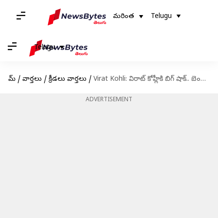
మరింత
Telugu
Telugu
హోమ్
/
వార్తలు
/
క్రీడలు వార్తలు
/
Virat Kohli: విరాట్ కోహ్లీకి బిగ్ షాక్.. బెంగళూరులో కేసు నమోదు
ADVERTISEMENT