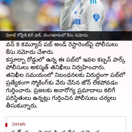
ఈ వార్తాకథనం ఏంటి
టీమిండియా స్టార్ క్రికెటర్
విరాట్ కోహ్లీ
కి అనుకోని
ఎదురుదెబ్బ తగిలింది.
విరాట్ కోహ్లీకి బిగ్ షాక్.. బెంగళూరులో కేసు నమోదు
బెంగళూరులో ఆయనకు చెందిన పబ్లిక్ ప్లేస్ అయిన
వన్ 8 కమ్యూన్ పబ్ అండ్ రెస్టారెంట్‌పై పోలీసులు
కేసు నమోదు చేశారు.
కస్తూర్బా రోడ్డులో ఉన్న ఈ పబ్‌లో ఇటీవల కబ్బన్ పార్క్
పోలీసులు అకస్మత్ తనిఖీలు నిర్వహించారు.
తనిఖీల సమయంలో నిబంధనలకు విరుద్ధంగా పబ్‌లో
ప్రత్యేకంగా స్మోకింగ్‌కు వేరు చేసిన జోన్ లేకపోవడం
గుర్తించారు. ప్రజలకు అనారోగ్య ప్రమాదాలు కలిగే
పరిస్థితులు ఉన్నట్లు గుర్తించిన పోలీసులు చర్యలు
Details