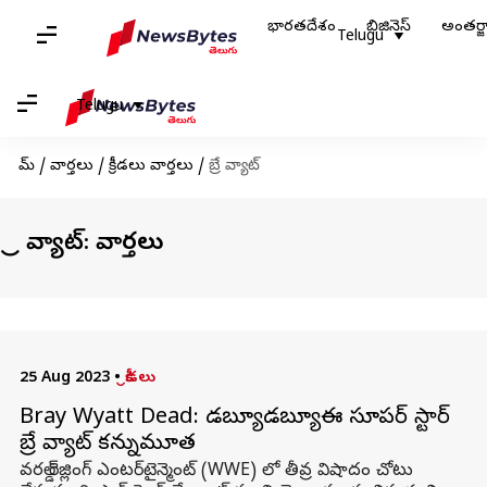
భారతదేశం
బిజినెస్
అంతర్
Telugu
Telugu
హోమ్
/
వార్తలు
/
క్రీడలు వార్తలు
/
బ్రే వ్యాట్
బ్రే వ్యాట్: వార్తలు
25 Aug 2023
•
క్రీడలు
Bray Wyatt Dead: డబ్ల్యూడబ్ల్యూఈ సూపర్ స్టార్
బ్రే వ్యాట్ కన్నుమూత
వరల్డ్ రెజ్లింగ్ ఎంటర్‌టైన్మెంట్ (WWE) లో తీవ్ర విషాదం చోటు