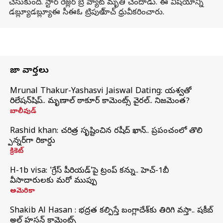
చేసుకుంది. స్టార్ రెజ్లర్ బ్రే వ్యాట్ మృతి చెందాడు. ఈ విషయాన్ని
డబ్ల్యూడబ్ల్యూఈ సీఈఓ ట్రిపుల్ హెచ్ ధ్రువీకరించారు.
తాజా వార్తలు
Mrunal Thakur-Yashasvi Jaiswal Dating: యశస్వితో
రిలేషన్‌షిప్.. మృణాల్ ఠాకూర్ కామెంట్స్ వైరల్.. నిజమెంత?
బాలీవుడ్
Rashid khan: చరిత్ర సృష్టించిన రషీద్ ఖాన్.. ప్రపంచంలో తొలి
స్పిన్నర్‌గా రికార్డు
క్రికెట్
H-1b visa: 'గ్రేస్‌ పీరియడ్‌'పై ట్రంప్‌ కన్ను.. హెచ్‌-1బీ
వీసాదారులకు మరో ముప్పు
అమెరికా
Shakib Al Hasan : భద్రత కల్పిస్తే బంగ్లాదేశ్‌కు తిరిగి వస్తా.. షకీబ్
అల్ హసన్ కామెంట్స్