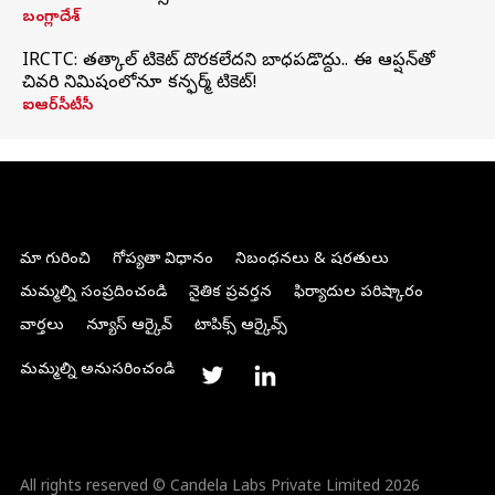
బంగ్లాదేశ్
IRCTC: తత్కాల్ టికెట్ దొరకలేదని బాధపడొద్దు.. ఈ ఆప్షన్‌తో
చివరి నిమిషంలోనూ కన్ఫర్మ్ టికెట్!
ఐఆర్‌సీటీసీ
మా గురించి
గోప్యతా విధానం
నిబంధనలు & షరతులు
మమ్మల్ని సంప్రదించండి
నైతిక ప్రవర్తన
ఫిర్యాదుల పరిష్కారం
వార్తలు
న్యూస్ ఆర్కైవ్
టాపిక్స్ ఆర్కైవ్స్
మమ్మల్ని అనుసరించండి
All rights reserved © Candela Labs Private Limited 2026