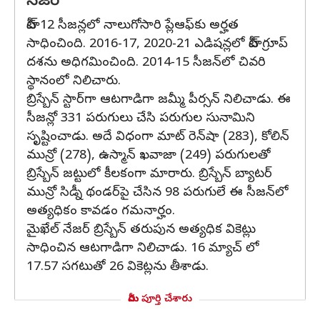
నేజర్
హీట్ 12 సీజన్లలో నాలుగోసారి ప్లేఆఫ్‌కు అర్హత
సాధించింది. 2016-17, 2020-21 ఎడిషన్లలో హీట్ గ్రూప్
దశను అధిగమించింది. 2014-15 సీజన్‌లో చివరి
స్థానంలో నిలిచారు.
బ్రిస్బేన్ స్టార్‌గా ఆటగాడిగా జమ్మీ పీర్సన్ నిలిచాడు. ఈ
సీజన్లో 331 పరుగులు చేసి పరుగుల సునామిని
సృష్టించాడు. అదే విధంగా మాట్ రెన్‌షా (283), కోలిన్
మున్రో (278), ఉస్మాన్ ఖవాజా (249) పరుగులతో
బ్రిస్బేన్ జట్టులో కీలకంగా మారారు. బ్రిస్బేన్ బ్యాటర్
మున్రో సిడ్నీ థండర్‌పై చేసిన 98 పరుగులే ఈ సీజన్‌లో
అత్యధికం కావడం గమనార్హం.
మైఖేల్ నేజర్ బ్రిస్బేన్ తరుపున అత్యధిక వికెట్లు
సాధించిన ఆటగాడిగా నిలిచాడు. 16 మ్యాచ్ లో
17.57 సగటుతో 26 వికెట్లను తీశాడు.
మీరు పూర్తి చేశారు