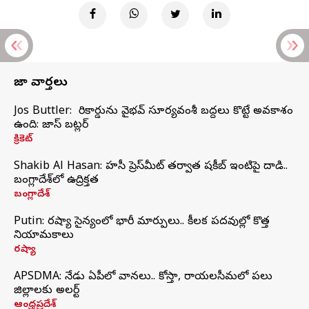
తాజా వార్తలు
Jos Buttler: నా రికార్డును వైభవ్ సూర్యవంశీ బద్దలు కొట్టే అవకాశం
ఉంది: జాస్ బట్లర్
క్రికెట్
Shakib Al Hasan: హసీనా ప్రెస్‌మీట్‌ తర్వాత షకీబ్‌ ఇంటిపై దాడి..
బంగ్లాదేశ్‌లో ఉద్రిక్తత
బంగ్లాదేశ్
Putin: రష్యా సైన్యంలో భారీ మార్పులు.. కీలక పదవుల్లో కొత్త
నియామకాలు
రష్యా
APSDMA: నేడు ఏపీలో వానలు.. కోస్తా, రాయలసీమలో పలు
జిల్లాలకు అలర్ట్
ఆంధ్రప్రదేశ్