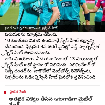
ఈ వార్తాకథనం ఏంటి
బిగ్‌బాష్ లీగ్
ఫైనల్‌కు బ్రిస్బేన్ హీట్ చేరుకుంది, సిడ్నీ
సిక్సర్స్‌పై నాలుగు వికెట్ల తేడాతో బ్రిస్బేన్ హీట్ ఘన
విజయం సాధించింది. తొలుత బ్యాటింగ్‌కు దిగిన సిడ్నీ
సిక్సర్ నిర్ణీత 20 ఓవర్ల కు 9 వికెట్ల నష్టానికి 116
ఫైనల్ కు అర్హతకు సాధించిన బ్రిస్బేన్ హీట్
పరుగులను మాత్రమే చేసింది.
10 బంతులు మిగిలి ఉండగానే బ్రిస్బేన్ హీట్ లక్ష్యాన్ని
చేధించింది. ఫిబ్రవరి 4న జరిగే ఫైనల్లో పెర్త్ స్కార్చర్స్‌తో
బ్రిస్బేన్ హీట్ తలపడనుంది.
ఆరు విజయాలు, ఏడు ఓటములతో 13 పాయింట్లతో
బ్రిస్బేన్ హీట్ ఐదో స్థానంలో నిలిచింది. ఎలిమినేటర్‌లో
సిడ్నీ థండర్‌ను, నాకౌట్‌లో మెల్‌బోర్న్ రెనెగేడ్స్‌ను,
మైఖేల్ నేజర్
అత్యధిక వికెట్లు తీసిన ఆటగాడిగా మైఖేల్