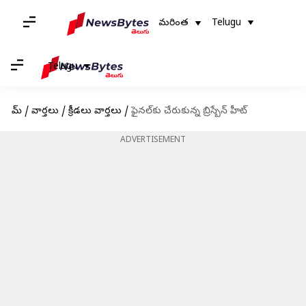
మరింత
Telugu
Telugu
హోమ్
/
వార్తలు
/
క్రీడలు వార్తలు
/
ఫైనల్‌కు చేరుకున్న బ్రిస్బేన్ హీట్
ADVERTISEMENT