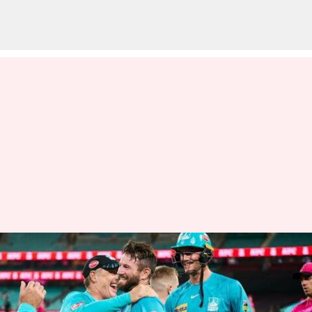
ఫైనల్‌కు చేరుకున్న బ్రిస్బేన్ హీట్
వ్రాసిన వారు
Feb 03, 2023
12:58 pm
Jayachandra Akuri