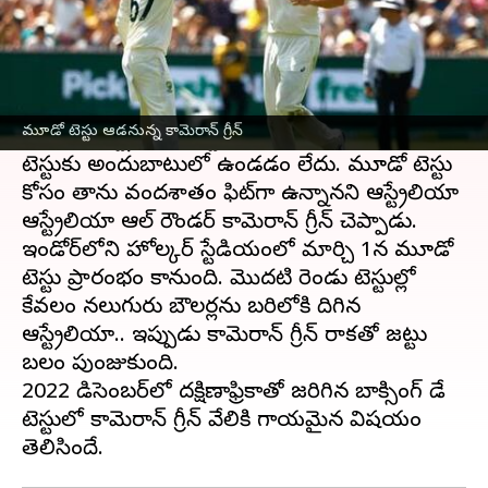
ఈ వార్తాకథనం ఏంటి
బోర్డర్ గవాస్కర్ ట్రోఫీ
లో భాగంగా గాయంతో మొదటి
రెండు మ్యాచ్ లకు కామెరాన్ గ్రీన్ దూరమయ్యాడు.
మూడో టెస్టు ఆడనున్న కామెరాన్ గ్రీన్
ఇప్పటికే ఆస్ట్రేలియా కెప్టెన్ పాట్ కమిన్స్ కూడా మూడో
టెస్టుకు అందుబాటులో ఉండడం లేదు. మూడో టెస్టు
కోసం తాను వందశాతం ఫిట్‌గా ఉన్నానని ఆస్ట్రేలియా
ఆస్ట్రేలియా ఆల్ రౌండర్ కామెరాన్ గ్రీన్ చెప్పాడు.
ఇండోర్‌లోని హోల్కర్ స్టేడియంలో మార్చి 1న మూడో
టెస్టు ప్రారంభం కానుంది. మొదటి రెండు టెస్టుల్లో
కేవలం నలుగురు బౌలర్లను బరిలోకి దిగిన
ఆస్ట్రేలియా.. ఇప్పుడు కామెరాన్ గ్రీన్ రాకతో జట్టు
బలం పుంజుకుంది.
2022 డిసెంబర్‌లో దక్షిణాఫ్రికాతో జరిగిన బాక్సింగ్ డే
టెస్టులో కామెరాన్ గ్రీన్ వేలికి గాయమైన విషయం