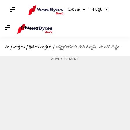
మరింత
Telugu
Telugu
హోమ్
/
వార్తలు
/
క్రీడలు వార్తలు
/
ఆస్ట్రేలియాకు గుడ్‌న్యూస్.. మూడో టెస్టుకు కామెరాన్ గ్రీన్ సిద్ధం
ADVERTISEMENT