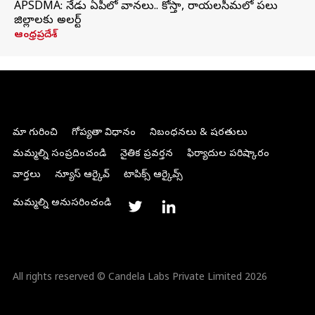
APSDMA: నేడు ఏపీలో వానలు.. కోస్తా, రాయలసీమలో పలు
జిల్లాలకు అలర్ట్
ఆంధ్రప్రదేశ్
మా గురించి
గోప్యతా విధానం
నిబంధనలు & షరతులు
మమ్మల్ని సంప్రదించండి
నైతిక ప్రవర్తన
ఫిర్యాదుల పరిష్కారం
వార్తలు
న్యూస్ ఆర్కైవ్
టాపిక్స్ ఆర్కైవ్స్
మమ్మల్ని అనుసరించండి
All rights reserved © Candela Labs Private Limited 2026