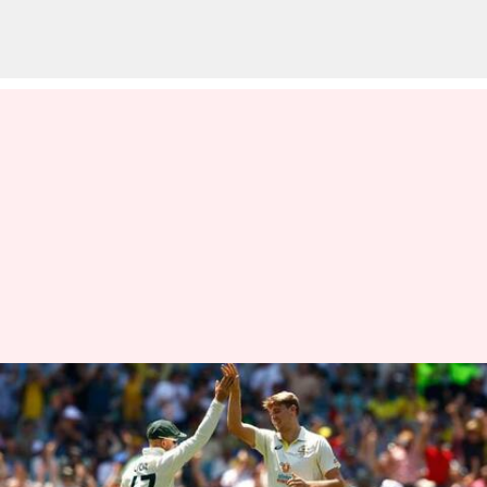
ఆస్ట్రేలియాకు గుడ్‌న్యూస్.. మూడో
టెస్టుకు కామెరాన్ గ్రీన్ సిద్ధం
వ్రాసిన వారు
Feb 24, 2023
06:10 pm
Jayachandra Akuri