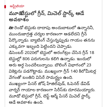
ఆస్ట్రేలియా
మూడో టెస్టులో గ్రీన్, మిచెల్ స్టార్క్ ఆడే
అవకాశం
తాను రెండో టెస్టుకు దాదాపు అందుబాటులో ఉన్నాననీ,
ముందుజాగ్రత్త చర్యల కారణంగా ఆడలేదని గ్రీన్
పేర్కొన్నాడు. బ్యాటింగ్ చేస్తున్నప్పుడు గాయం తనను
ఎక్కువగా ఇబ్బంది పెట్టిందని చెప్పాడు.
డిసెంబర్ 2020లో టెస్టులో అరంగేట్రం చేసిన గ్రీన్ 18
టెస్టుల్లో 806 పరుగులను కలిగి ఉన్నాడు. ఇందులో
అరు అర్ధ సెంచరీలున్నాయి. బౌలింగ్ విభాగంలో 23
వికెట్లను పడగొట్టాడు. ముఖ్యంగా గ్రీన్ 140 కిలోమీటర్ల
వేగంతో బంతిని విసిరే సామర్థ్యం ఉంది.
ముఖ్యంగా పేసర్ జోష్ హేజిల్‌వుడ్, ఓపెనర్ డేవిడ్
వార్నర్ గాయాల కారణంగా సిరీస్‌కు దూరమయ్యారు.
మూడో టెస్టులో గ్రీన్, లెఫ్ట్ ఆర్మ్ పేసర్ మిచెల్ స్టార్క్
ఆడే అవకాశం ఉంది.