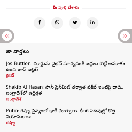
మీరు పూర్తి చేశారు
తాజా వార్తలు
Jos Buttler: నా రికార్డును వైభవ్ సూర్యవంశీ బద్దలు కొట్టే అవకాశం
ఉంది: జాస్ బట్లర్
క్రికెట్
Shakib Al Hasan: హసీనా ప్రెస్‌మీట్‌ తర్వాత షకీబ్‌ ఇంటిపై దాడి..
బంగ్లాదేశ్‌లో ఉద్రిక్తత
బంగ్లాదేశ్
Putin: రష్యా సైన్యంలో భారీ మార్పులు.. కీలక పదవుల్లో కొత్త
నియామకాలు
రష్యా