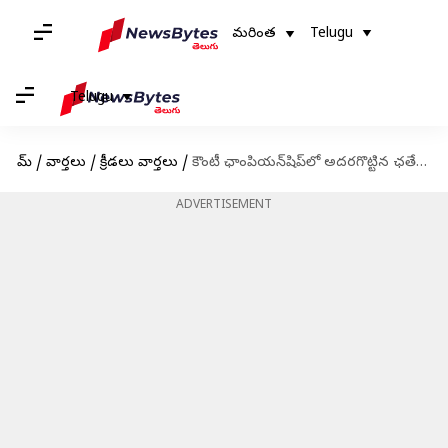
మరింత
Telugu
Telugu
హోమ్
/
వార్తలు
/
క్రీడలు వార్తలు
/
కౌంటీ ఛాంపియన్‌షిప్‌లో అదరగొట్టిన ఛతేశ్వర్ పుజారా
ADVERTISEMENT