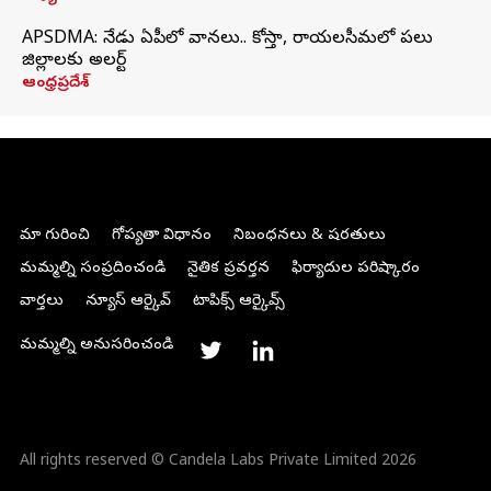
APSDMA: నేడు ఏపీలో వానలు.. కోస్తా, రాయలసీమలో పలు
జిల్లాలకు అలర్ట్
ఆంధ్రప్రదేశ్
మా గురించి
గోప్యతా విధానం
నిబంధనలు & షరతులు
మమ్మల్ని సంప్రదించండి
నైతిక ప్రవర్తన
ఫిర్యాదుల పరిష్కారం
వార్తలు
న్యూస్ ఆర్కైవ్
టాపిక్స్ ఆర్కైవ్స్
మమ్మల్ని అనుసరించండి
All rights reserved © Candela Labs Private Limited 2026