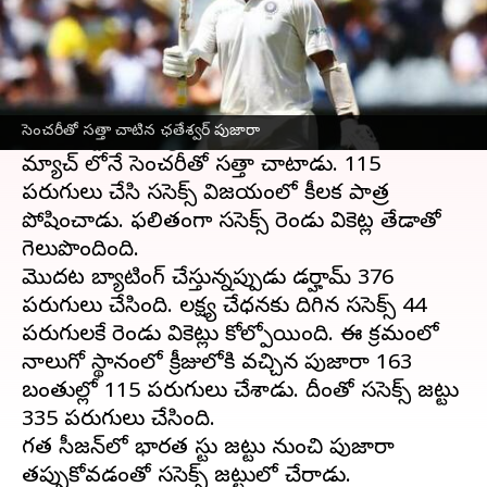
ఈ వార్తాకథనం ఏంటి
టెస్టు స్పెషలిస్ట్ ఛతేశ్వర్,
టీమిండియా బ్యాట్స్‌మెన్
పుజారా కౌంటీ ఛాంపియన్ ఫిప్‌లో విజృంభించారు.
సెంచరీతో సత్తా చాటిన ఛతేశ్వర్ పుజారా
ససెక్స్ కెప్టెన్ గా వ్యవహరించిన పుజారా అరంగేట్రం
మ్యాచ్ లోనే సెంచరీతో సత్తా చాటాడు. 115
పరుగులు చేసి ససెక్స్ విజయంలో కీలక పాత్ర
పోషించాడు. ఫలితంగా ససెక్స్ రెండు వికెట్ల తేడాతో
గెలుపొందింది.
మొదట బ్యాటింగ్ చేస్తున్నప్పుడు డర్హామ్ 376
పరుగులు చేసింది. లక్ష్య చేధనకు దిగిన ససెక్స్ 44
పరుగులకే రెండు వికెట్లు కోల్పోయింది. ఈ క్రమంలో
నాలుగో స్థానంలో క్రీజులోకి వచ్చిన పుజారా 163
బంతుల్లో 115 పరుగులు చేశాడు. దీంతో ససెక్స్ జట్టు
335 పరుగులు చేసింది.
గత సీజన్‌లో భారత టెస్టు జట్టు నుంచి పుజారా