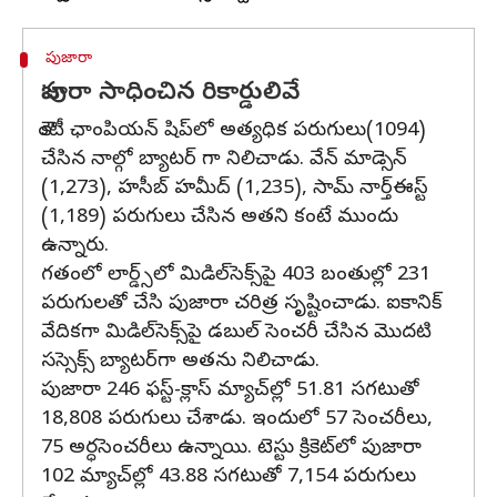
పుజారా
పుజారా సాధించిన రికార్డులివే
కౌంటీ ఛాంపియన్ షిప్‌లో అత్యధిక పరుగులు(1094)
చేసిన నాల్గో బ్యాటర్ గా నిలిచాడు. వేన్ మాడ్సెన్
(1,273), హసీబ్ హమీద్ (1,235), సామ్ నార్త్ఈస్ట్
(1,189) పరుగులు చేసిన అతని కంటే ముందు
ఉన్నారు.
గతంలో లార్డ్స్‌లో మిడిల్‌సెక్స్‌పై 403 బంతుల్లో 231
పరుగులతో చేసి పుజారా చరిత్ర సృష్టించాడు. ఐకానిక్
వేదికగా మిడిల్‌సెక్స్‌పై డబుల్ సెంచరీ చేసిన మొదటి
సస్సెక్స్ బ్యాటర్‌గా అతను నిలిచాడు.
పుజారా 246 ఫస్ట్-క్లాస్ మ్యాచ్‌ల్లో 51.81 సగటుతో
18,808 పరుగులు చేశాడు. ఇందులో 57 సెంచరీలు,
75 అర్ధసెంచరీలు ఉన్నాయి. టెస్టు క్రికెట్‌లో పుజారా
102 మ్యాచ్‌ల్లో 43.88 సగటుతో 7,154 పరుగులు