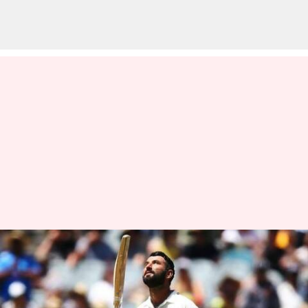
కౌంటీ ఛాంపియన్‌షిప్‌లో అదరగొట్టిన
ఛతేశ్వర్ పుజారా
వ్రాసిన వారు
Apr 10, 2023
01:05 pm
Jayachandra Akuri