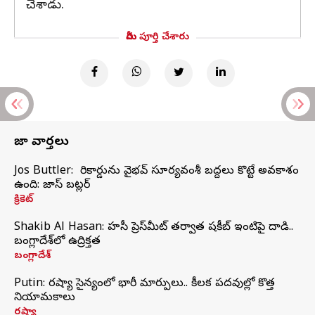
చేశాడు.
మీరు పూర్తి చేశారు
తాజా వార్తలు
Jos Buttler: నా రికార్డును వైభవ్ సూర్యవంశీ బద్దలు కొట్టే అవకాశం
ఉంది: జాస్ బట్లర్
క్రికెట్
Shakib Al Hasan: హసీనా ప్రెస్‌మీట్‌ తర్వాత షకీబ్‌ ఇంటిపై దాడి..
బంగ్లాదేశ్‌లో ఉద్రిక్తత
బంగ్లాదేశ్
Putin: రష్యా సైన్యంలో భారీ మార్పులు.. కీలక పదవుల్లో కొత్త
నియామకాలు
రష్యా