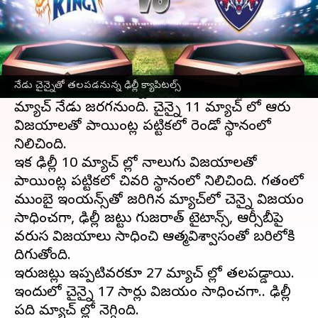
ఈ వార్తాకథనం ఏంటి
ఇండియన్ ప్రీమియర్ లీగ్
లో భాగంగా 55వ మ్యాచ్ లో
ఢిల్లీ క్యాపిటల్స్, చైన్నై సూపర్ కింగ్స్
నేడు చైన్నైతో తలపడనున్న ఢిల్లీ క్యాపిటల్స్
తలపడనున్నాయి. చైన్నైలోని చిదంబరం స్టేడియంలో ఈ
మ్యాచ్ నేడు జరగనుంది. చైన్నై 11 మ్యాచ్ లో ఆరు
విజయాలతో పాయింట్ల పట్టికలో రెండో స్థానంలో
నిలిచింది.
ఇక ఢిల్లీ 10 మ్యాచ్ ల్లో నాలుగు విజయాలతో
పాయింట్ల పట్టికలో చివరి స్థానంలో నిలిచింది. గతంలో
ముంబై ఇండియన్స్‌తో జరిగిన మ్యాచ్‌లో చెన్నై విజయం
సాధించగా, ఢిల్లీ జట్టు గుజరాత్ టైటాన్స్, ఆర్సీబీపై
వరుస విజయాలు సాధించి ఆత్మవిశ్వాసంతో బరిలోకి
దిగుతోంది.
ఇరుజట్లు ఇప్పటివరకూ 27 మ్యాచ్ ల్లో తలపడ్డాయి.
ఇందులో చైన్నై 17 సార్లు విజయం సాధించగా.. ఢిల్లీ