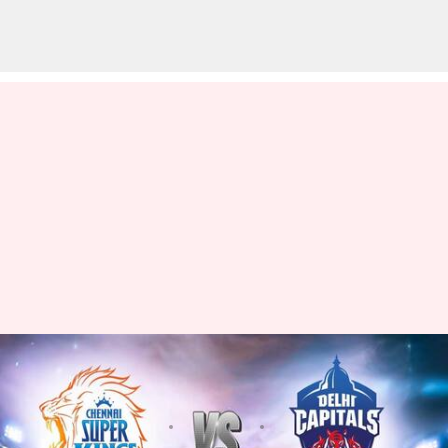
CSK vs Dc ఢిల్లీ ఫ్లేఆఫ్ రేసులో
నిలవాలంటే.. గెలవాల్సిందే!
వ్రాసిన వారు
May 10, 2023
12:51 pm
Jayachandra Akuri