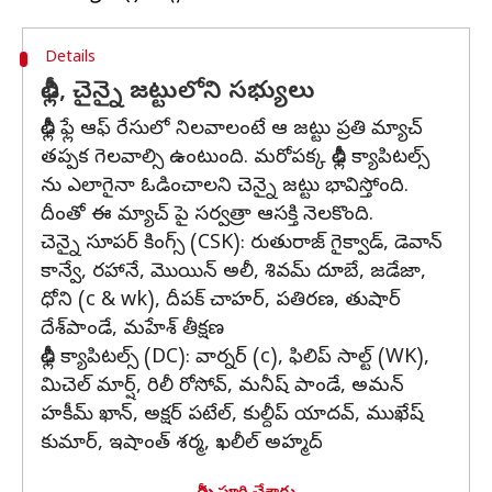
Details
ఢిల్లీ, చైన్నై జట్టులోని సభ్యులు
ఢిల్లీ ఫ్లే ఆఫ్ రేసులో నిలవాలంటే ఆ జట్టు ప్రతి మ్యాచ్
తప్పక గెలవాల్సి ఉంటుంది. మరోపక్క ఢిల్లీ క్యాపిటల్స్
ను ఎలాగైనా ఓడించాలని చెన్నై జట్టు భావిస్తోంది.
దీంతో ఈ మ్యాచ్ పై సర్వత్రా ఆసక్తి నెలకొంది.
చెన్నై సూపర్ కింగ్స్ (CSK): రుతురాజ్ గైక్వాడ్, డెవాన్
కాన్వే, రహానే, మొయిన్ అలీ, శివమ్ దూబే, జడేజా,
ధోని (c & wk), దీపక్ చాహర్, పతిరణ, తుషార్
దేశ్‌పాండే, మహేశ్ తీక్షణ
ఢిల్లీ క్యాపిటల్స్ (DC): వార్నర్ (c), ఫిలిప్ సాల్ట్ (WK),
మిచెల్ మార్ష్, రిలీ రోసోవ్, మనీష్ పాండే, అమన్
హకీమ్ ఖాన్, అక్షర్ పటేల్, కుల్దీప్ యాదవ్, ముఖేష్
కుమార్, ఇషాంత్ శర్మ, ఖలీల్ అహ్మద్