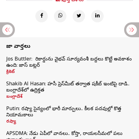
మీరు పూర్తి చేశారు
తాజా వార్తలు
Jos Buttler: నా రికార్డును వైభవ్ సూర్యవంశీ బద్దలు కొట్టే అవకాశం
ఉంది: జాస్ బట్లర్
క్రికెట్
Shakib Al Hasan: హసీనా ప్రెస్‌మీట్‌ తర్వాత షకీబ్‌ ఇంటిపై దాడి..
బంగ్లాదేశ్‌లో ఉద్రిక్తత
బంగ్లాదేశ్
Putin: రష్యా సైన్యంలో భారీ మార్పులు.. కీలక పదవుల్లో కొత్త
నియామకాలు
రష్యా
APSDMA: నేడు ఏపీలో వానలు.. కోస్తా, రాయలసీమలో పలు