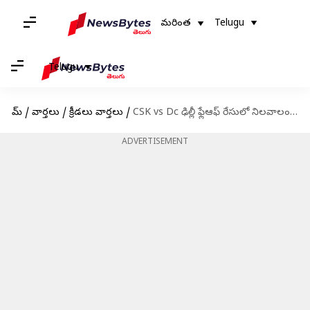
మరింత
Telugu
Telugu
హోమ్
/
వార్తలు
/
క్రీడలు వార్తలు
/
CSK vs Dc ఢిల్లీ ఫ్లేఆఫ్ రేసులో నిలవాలంటే.. గెలవాల్సిందే!
ADVERTISEMENT