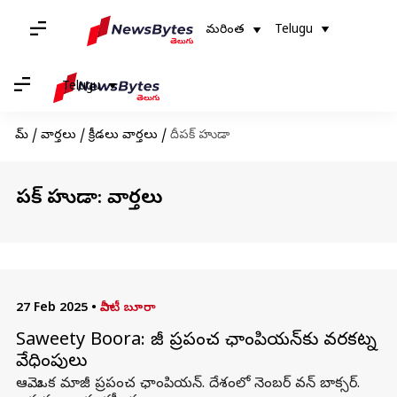
మరింత
Telugu
Telugu
హోమ్
/
వార్తలు
/
క్రీడలు వార్తలు
/
దీపక్ హుడా
దీపక్ హుడా: వార్తలు
27 Feb 2025
•
సావీటీ బూరా
Saweety Boora: మాజీ ప్రపంచ ఛాంపియన్‌కు వరకట్న
వేధింపులు
ఆమె.. ఒక మాజీ ప్రపంచ ఛాంపియన్. దేశంలో నెంబర్ వన్ బాక్సర్.