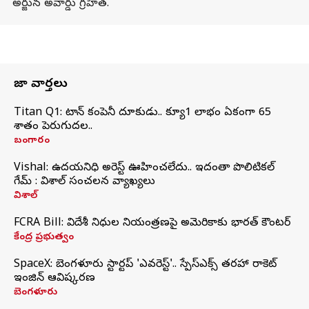
అర్జున అవార్డు గ్రహీత.
తాజా వార్తలు
Titan Q1: టైటాన్ కంపెనీ దూకుడు.. క్యూ1 లాభం ఏకంగా 65
శాతం పెరుగుదల..
బంగారం
Vishal: ఉదయనిధి అరెస్ట్‌ ఊహించలేదు.. ఇదంతా పొలిటికల్
గేమ్ : విశాల్ సంచలన వ్యాఖ్యలు
విశాల్
FCRA Bill: విదేశీ నిధుల నియంత్రణపై అమెరికాకు భారత్‌ కౌంటర్
కేంద్ర ప్రభుత్వం
SpaceX: బెంగళూరు స్టార్టప్‌ 'ఎవరెస్ట్'.. స్పేస్‌ఎక్స్ తరహా రాకెట్‌
ఇంజిన్‌ ఆవిష్కరణ
బెంగళూరు