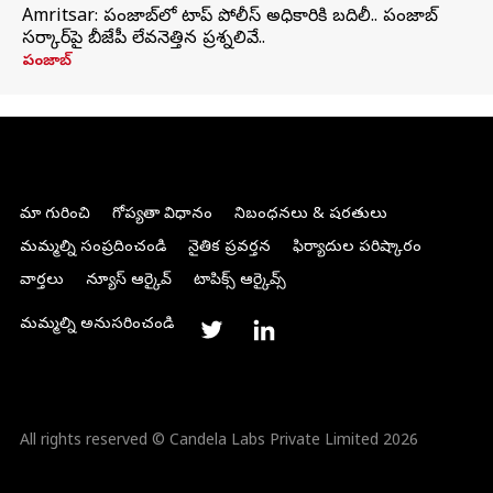
Amritsar: పంజాబ్‌లో టాప్ పోలీస్ అధికారికి బదిలీ.. పంజాబ్
సర్కార్‌పై బీజేపీ లేవనెత్తిన ప్రశ్నలివే..
పంజాబ్
మా గురించి
గోప్యతా విధానం
నిబంధనలు & షరతులు
మమ్మల్ని సంప్రదించండి
నైతిక ప్రవర్తన
ఫిర్యాదుల పరిష్కారం
వార్తలు
న్యూస్ ఆర్కైవ్
టాపిక్స్ ఆర్కైవ్స్
మమ్మల్ని అనుసరించండి
All rights reserved © Candela Labs Private Limited 2026