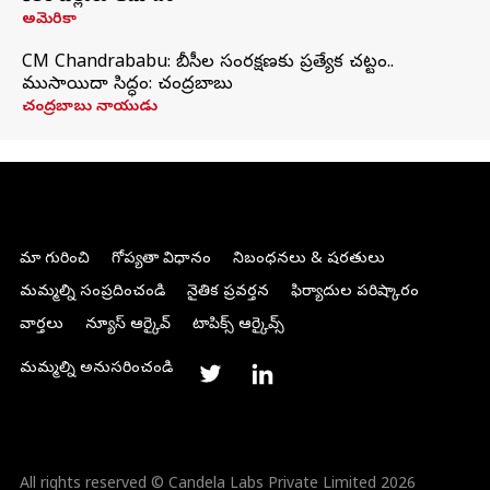
అమెరికా
CM Chandrababu: బీసీల సంరక్షణకు ప్రత్యేక చట్టం..
ముసాయిదా సిద్ధం: చంద్రబాబు
చంద్రబాబు నాయుడు
మా గురించి
గోప్యతా విధానం
నిబంధనలు & షరతులు
మమ్మల్ని సంప్రదించండి
నైతిక ప్రవర్తన
ఫిర్యాదుల పరిష్కారం
వార్తలు
న్యూస్ ఆర్కైవ్
టాపిక్స్ ఆర్కైవ్స్
మమ్మల్ని అనుసరించండి
All rights reserved © Candela Labs Private Limited 2026