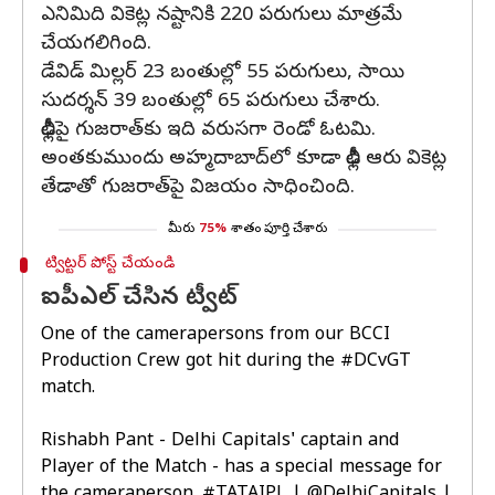
ఎనిమిది వికెట్ల నష్టానికి 220 పరుగులు మాత్రమే
చేయగలిగింది.
డేవిడ్ మిల్లర్ 23 బంతుల్లో 55 పరుగులు, సాయి
సుదర్శన్ 39 బంతుల్లో 65 పరుగులు చేశారు.
ఢిల్లీపై గుజరాత్‌కు ఇది వరుసగా రెండో ఓటమి.
అంతకుముందు అహ్మదాబాద్‌లో కూడా ఢిల్లీ ఆరు వికెట్ల
తేడాతో గుజరాత్‌పై విజయం సాధించింది.
మీరు
75%
శాతం పూర్తి చేశారు
ట్విట్టర్ పోస్ట్ చేయండి
ఐపీఎల్ చేసిన ట్వీట్
One of the camerapersons from our BCCI
Production Crew got hit during the
#DCvGT
match.
Rishabh Pant - Delhi Capitals' captain and
Player of the Match - has a special message for