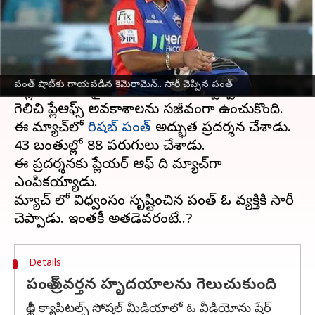
వ్రాసిన వారు
Apr 25, 2024
01:54 pm
Sirish Praharaju
ఈ వార్తాకథనం ఏంటి
ఐపీఎల్
17వ సీజన్‌లో మళ్లీ విజయాల బాట పట్టిన
పంత్ షాట్‌కు గాయపడిన కెమెరామెన్.. సారీ చెప్పిన పంత్
దిల్లీ, గుజరాత్‌పై నాలుగు పరుగుల స్వల్ప తేడాతో
గెలిచి ప్లేఆఫ్స్‌ అవకాశాలను సజీవంగా ఉంచుకొంది.
ఈ మ్యాచ్‌లో
రిషబ్ పంత్
అద్భుత ప్రదర్శన చేశాడు.
43 బంతుల్లో 88 పరుగులు చేశాడు.
ఈ ప్రదర్శనకు ప్లేయర్ ఆఫ్ ది మ్యాచ్‌గా
ఎంపికయ్యాడు.
మ్యాచ్ లో విధ్వంసం సృష్టించిన పంత్‌ ఓ వ్యక్తికి సారీ
Details
పంత్ ప్రవర్తన హృదయాలను గెలుచుకుంది
ఢిల్లీ క్యాపిటల్స్ సోషల్ మీడియాలో ఓ వీడియోను షేర్