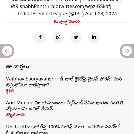
the cameraperson.
#TATAIPL
|
@DelhiCapitals
|
@RishabhPant17
pic.twitter.com/wpziGSkafJ
— IndianPremierLeague (@IPL)
April 24, 2024
మీరు పూర్తి చేశారు
తాజా వార్తలు
Vaibhav Sooryavanshi : రెడ్ బాల్ క్రికెట్‌పై వైభవ్ ఫోకస్.. మరి
టెస్టుల్లోనూ రాణిస్తాడా?
క్రికెట్
Anil Menon: విజయవంతంగా స్పేస్‌వాక్‌ చేసిన భారత సంతతి
వ్యోమగామి అనిల్‌ మేనన్
వ్యోమగామి
US Tariffs: భారత్‌పై 100% టారిఫ్‌ మోత.. అమెరికా సెనెట్‌లో
కీలక బిల్లుకు ఆమోదం