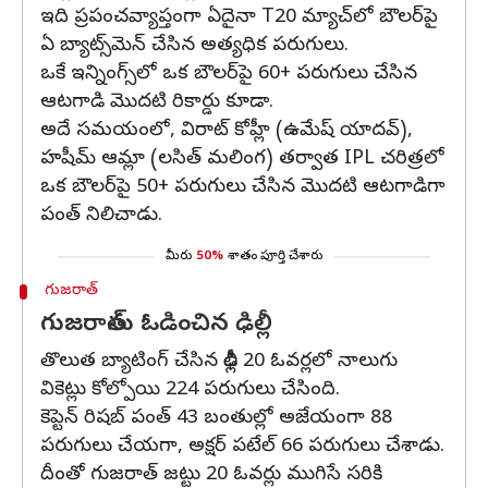
ఇది ప్రపంచవ్యాప్తంగా ఏదైనా T20 మ్యాచ్‌లో బౌలర్‌పై
ఏ బ్యాట్స్‌మెన్ చేసిన అత్యధిక పరుగులు.
ఒకే ఇన్నింగ్స్‌లో ఒక బౌలర్‌పై 60+ పరుగులు చేసిన
ఆటగాడి మొదటి రికార్డు కూడా.
అదే సమయంలో, విరాట్ కోహ్లీ (ఉమేష్ యాదవ్),
హషీమ్ ఆమ్లా (లసిత్ మలింగ) తర్వాత IPL చరిత్రలో
ఒక బౌలర్‌పై 50+ పరుగులు చేసిన మొదటి ఆటగాడిగా
పంత్ నిలిచాడు.
మీరు
50%
శాతం పూర్తి చేశారు
గుజరాత్
గుజరాత్‌ను ఓడించిన ఢిల్లీ
తొలుత బ్యాటింగ్ చేసిన ఢిల్లీ 20 ఓవర్లలో నాలుగు
వికెట్లు కోల్పోయి 224 పరుగులు చేసింది.
కెప్టెన్ రిషబ్ పంత్ 43 బంతుల్లో అజేయంగా 88
పరుగులు చేయగా, అక్షర్ పటేల్ 66 పరుగులు చేశాడు.
దీంతో గుజరాత్ జట్టు 20 ఓవర్లు ముగిసే సరికి