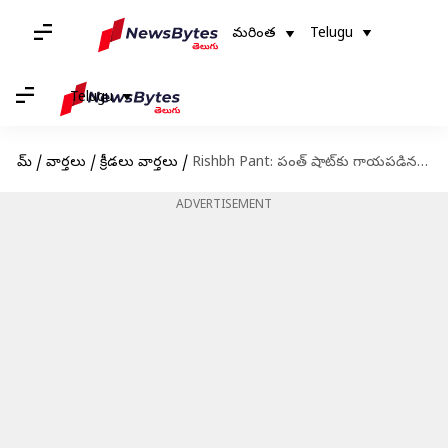
మరింత
Telugu
Telugu
హోమ్
/
వార్తలు
/
క్రీడలు వార్తలు
/
Rishbh Pant: పంత్ షాట్‌కు గాయపడిన కెమెరామెన్.. సారీ చెప్పిన పంత్
ADVERTISEMENT