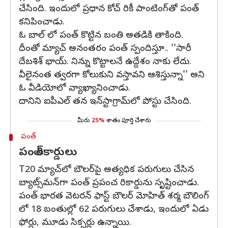
చేసింది. ఇందులో ప్రధాన కోచ్ రికీ పాంటింగ్‌తో పంత్
కనిపించాడు.
ఓ బాల్ లో పంత్‌ కొట్టిన బంతి అతడికి తాకింది.
దీంతో మ్యాచ్‌ అనంతరం పంత్ స్పందిస్తూ.. ''సారీ
దేబశిశ్‌ భాయ్. నిన్ను కొట్టాలనే ఉద్దేశం నాకు లేదు.
వీలైనంత త్వరగా కోలుకుని వస్తావని ఆశిస్తున్నా'' అని
ఓ వీడియోలో వ్యాఖ్యానించాడు.
దానిని ఐపీఎల్‌ తన ఇన్‌స్టాగ్రామ్‌లో పోస్టు చేసింది.
మీరు
25%
శాతం పూర్తి చేశారు
పంత్
పంత్ రికార్డులు
T20 మ్యాచ్‌లో బౌలర్‌పై అత్యధిక పరుగులు చేసిన
బ్యాట్స్‌మన్‌గా పంత్ ప్రపంచ రికార్డును సృష్టించాడు.
పంత్ భారత వెటరన్ ఫాస్ట్ బౌలర్ మోహిత్ శర్మ బౌలింగ్
లో 18 బంతుల్లో 62 పరుగులు చేశాడు, ఇందులో ఏడు
ఫోర్లు, మూడు సిక్సర్లు ఉన్నాయి.