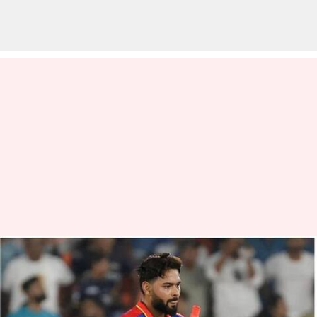
Rishbh Pant: పంత్ షాట్‌కు
గాయపడిన కెమెరామెన్.. సారీ
చెప్పిన పంత్