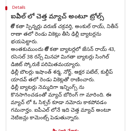
Details
ఐపీఎల్ లో చెత్త మ్యాచ్ అంటూ ట్రోల్స్
కోల్ కతా స్పిన్నర్లు వరుణ్ చక్రవర్తి, అంకుల్ రాయ్, నితీన్
రాణా తలో రెండు వికెట్లు తీసి ఢిల్లీ బ్యాటర్లను
భయపెట్టారు.
అంతకుముందు కోల్ కతా బ్యాటర్లలో జేసన్ రాయ్ 43,
రసెసల్ 38 రన్స్ మినహా మిగతా బ్యాటర్లు సింగిల్
డిజిట్ స్కోరుకే పరిమితమయ్యారు.
ఢిల్లీ బౌలర్లు ఇషాంత్ శర్మ, నోర్జ్, అక్షర పటేల్, కుల్దీప్
యాదవ్ తలో రెండు వికెట్లతో రాణించారు.
ఢిల్లీ బ్యాటర్లు నెమ్మదిగా ఇన్నింగ్స్ ను
కొనసాగించడంతో మ్యాచ్ బోరింగ్ గా మారింది. ఈ
మ్యాచ్ లో ఓ సిక్సర్ కూడా నమోదు కాకపోవడం
గమనార్హం. ఐపీఎల్ లోనే ఇది చెత్త మ్యాచ్ అంటూ
నెటిజన్లు కామెంట్స్ పెడుతున్నారు.