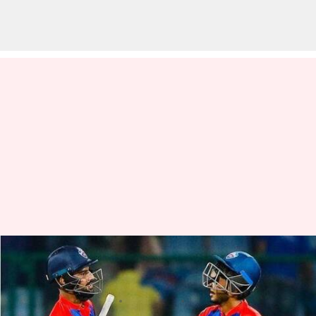
అతి కష్టం మీద ఐపీఎల్ లో బోణీ
చేసిన ఢిల్లీ క్యాపిటల్స్
వ్రాసిన వారు
Apr 21, 2023
10:02 am
Jayachandra Akuri