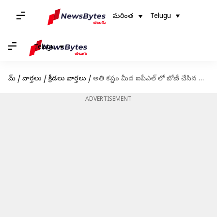
మరింత
Telugu
Telugu
హోమ్
/
వార్తలు
/
క్రీడలు వార్తలు
/
అతి కష్టం మీద ఐపీఎల్ లో బోణీ చేసిన ఢిల్లీ క్యాపిటల్స్
ADVERTISEMENT