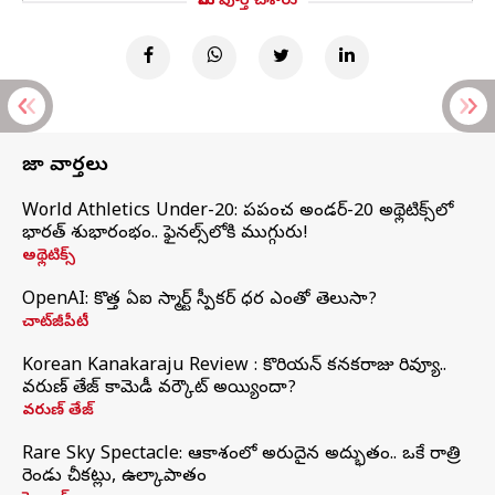
మీరు పూర్తి చేశారు
తాజా వార్తలు
World Athletics Under-20: ప్రపంచ అండర్-20 అథ్లెటిక్స్‌లో
భారత్‌ శుభారంభం.. ఫైనల్స్‌లోకి ముగ్గురు!
అథ్లెటిక్స్
OpenAI: కొత్త ఏఐ స్మార్ట్ స్పీకర్ ధర ఎంతో తెలుసా?
చాట్‌జీపీటీ
Korean Kanakaraju Review : కొరియన్ కనకరాజు రివ్యూ..
వరుణ్ తేజ్ కామెడీ వర్కౌట్ అయ్యిందా?
వరుణ్ తేజ్
Rare Sky Spectacle: ఆకాశంలో అరుదైన అద్భుతం.. ఒకే రాత్రి
రెండు చీకట్లు, ఉల్కాపాతం