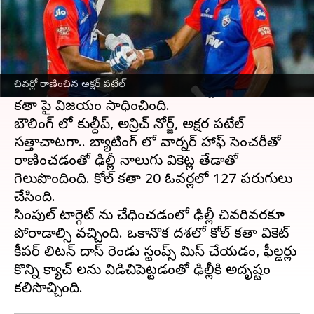
ఈ వార్తాకథనం ఏంటి
ఐపీఎల్ 2023 సీజన్ లో ఢిల్లీ క్యాపిటల్స్ తమ వరుస
పరాజయాలకు ఎట్టకేలకు చెక్ పెట్టింది. వరుసగా ఐదు
చివర్లో రాణించిన అక్షర్ పటేల్
ఓటముల తర్వాత ఈ సీజన్లో అతి కష్టం మీద కోల్
కతా పై విజయం సాధించింది.
బౌలింగ్ లో కుల్దీప్, అన్రిచ్ నోర్జ్, అక్షర పటేల్
సత్తాచాటగా.. బ్యాటింగ్ లో వార్నర్ హాఫ్ సెంచరీతో
రాణించడంతో ఢిల్లీ నాలుగు వికెట్ల తేడాతో
గెలుపొందింది. కోల్ కతా 20 ఓవర్లలో 127 పరుగులు
చేసింది.
సింపుల్ టార్గెట్ ను చేధించడంలో ఢిల్లీ చివరివరకూ
పోరాడాల్సి వచ్చింది. ఒకానొక దశలో కోల్ కతా వికెట్
కీపర్ లిటన్ దాస్ రెండు స్టంప్స్ మిస్ చేయడం, ఫీల్డర్లు
కొన్ని క్యాచ్ లను విడిచిపెట్టడంతో ఢిల్లీకి అదృష్టం