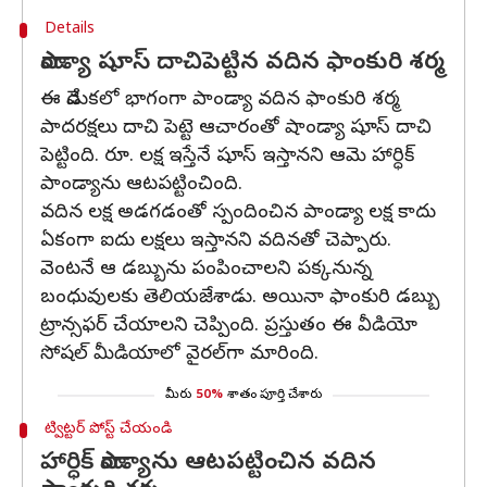
Details
పాండ్యా షూస్ దాచిపెట్టిన వదిన ఫాంకురి శర్మ
ఈ వేడుకలో భాగంగా పాండ్యా వదిన ఫాంకురి శర్మ
పాదరక్షలు దాచి పెట్టె ఆచారంతో షాండ్యా షూస్ దాచి
పెట్టింది. రూ. లక్ష ఇస్తేనే షూస్ ఇస్తానని ఆమె హార్ధిక్
పాండ్యాను ఆటపట్టించింది.
వదిన లక్ష అడగడంతో స్పందించిన పాండ్యా లక్ష కాదు
ఏకంగా ఐదు లక్షలు ఇస్తానని వదినతో చెప్పారు.
వెంటనే ఆ డబ్బును పంపించాలని పక్కనున్న
బంధువులకు తెలియజేశాడు. అయినా ఫాంకురి డబ్బు
ట్రాన్సఫర్ చేయాలని చెప్పింది. ప్రస్తుతం ఈ వీడియో
సోషల్ మీడియాలో వైరల్‌గా మారింది.
మీరు
50%
శాతం పూర్తి చేశారు
ట్విట్టర్ పోస్ట్ చేయండి
హార్ధిక్ పాండ్యాను ఆటపట్టించిన వదిన