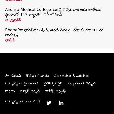
అమరావతి
Andhra Medical College: ఆంధ్ర వైద్యకళాశాలకు జాతీయ
స్థాయిలో 13వ ర్యాంకు.. ఏపీలో టాప్
ఆంధ్రప్రదేశ్
PhonePe: ఫోన్‌పేలో ఎఫ్‌డీ, ఆర్‌డీ సేవలు.. రోజుకు రూ.100తో
పొదుపు
ఫోన్‌ పే
మా గురించి
గోప్యతా విధానం
నిబంధనలు & షరతులు
మమ్మల్ని సంప్రదించండి
నైతిక ప్రవర్తన
ఫిర్యాదుల పరిష్కారం
వార్తలు
న్యూస్ ఆర్కైవ్
టాపిక్స్ ఆర్కైవ్స్
మమ్మల్ని అనుసరించండి