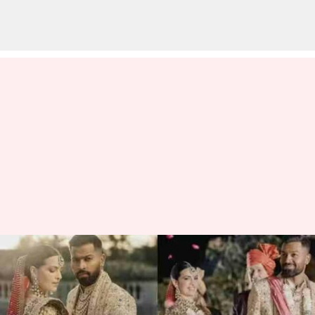
వదినకు లక్ష కాదు.. రూ.ఐదు లక్షలు
ఇస్తా : హార్ధిక్ పాండ్యా
వ్రాసిన వారు
Jun 20, 2023
02:49 pm
Jayachandra Akuri