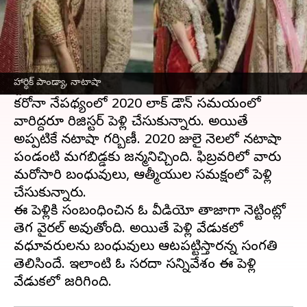
ఈ వార్తాకథనం ఏంటి
టీమిండియా
ఆల్ రౌండర్, గుజరాత్ టైటాన్స్ కెప్టెన్
హార్ధిక్
పాండ్యా
ఈ ఏడాది ఫిబ్రవరిలో తన భార్య నటాషా
హార్ధిక్ పాండ్యా, నాటాషా
స్టాంకోవిక్ ను మళ్లీ పెళ్లి చేసుకున్న విషయం తెలిసిందే.
కరోనా నేపథ్యంలో 2020 లాక్ డౌన్ సమయంలో
వారిద్దరూ రిజిస్టర్ పెళ్లి చేసుకున్నారు. అయితే
అప్పటికే నటాషా గర్బిణీ. 2020 జులై నెలలో నటాషా
పండంటి మగబిడ్డకు జన్మనిచ్చింది. ఫిబ్రవరిలో వారు
మరోసారి బంధువులు, ఆత్మీయుల సమక్షంలో పెళ్లి
చేసుకున్నారు.
ఈ పెళ్లికి సంబంధించిన ఓ వీడియో తాజాగా నెట్టింట్లో
తెగ వైరల్ అవుతోంది. అయితే పెళ్లి వేడుకలో
వధూవరులను బంధువులు ఆటపట్టిస్తారన్న సంగతి
తెలిసిందే. ఇలాంటి ఓ సరదా సన్నివేశం ఈ పెళ్లి