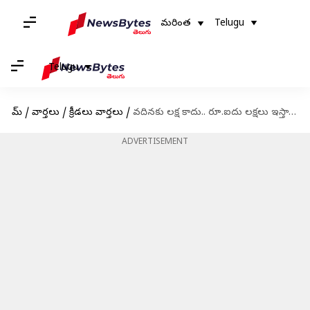
మరింత
Telugu
Telugu
హోమ్
/
వార్తలు
/
క్రీడలు వార్తలు
/
వదినకు లక్ష కాదు.. రూ.ఐదు లక్షలు ఇస్తా : హార్ధిక్ పాండ్యా
ADVERTISEMENT