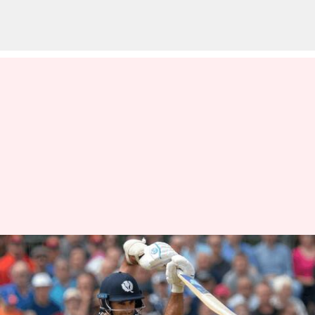
అంతర్జాతీయ క్రికెట్‌కు మాజీ కెప్టెన్
గుడ్‌బై
వ్రాసిన వారు
Mar 23, 2023
01:22 pm
Jayachandra Akuri