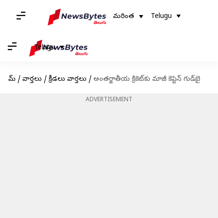
మరింత
Telugu
Telugu
హోమ్
/
వార్తలు
/
క్రీడలు వార్తలు
/
అంతర్జాతీయ క్రికెట్‌కు మాజీ కెప్టెన్ గుడ్‌బై
ADVERTISEMENT