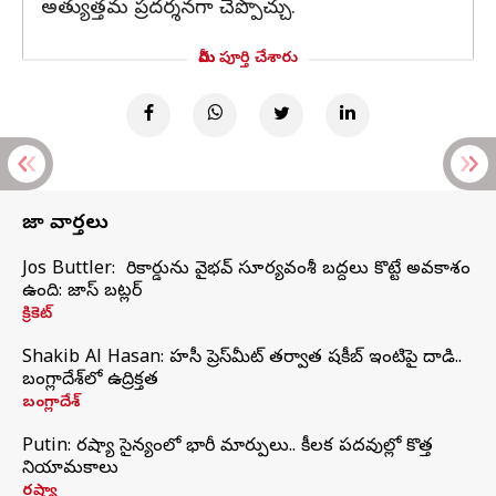
అత్యుత్తమ ప్రదర్శనగా చెప్పొచ్చు.
మీరు పూర్తి చేశారు
తాజా వార్తలు
Jos Buttler: నా రికార్డును వైభవ్ సూర్యవంశీ బద్దలు కొట్టే అవకాశం
ఉంది: జాస్ బట్లర్
క్రికెట్
Shakib Al Hasan: హసీనా ప్రెస్‌మీట్‌ తర్వాత షకీబ్‌ ఇంటిపై దాడి..
బంగ్లాదేశ్‌లో ఉద్రిక్తత
బంగ్లాదేశ్
Putin: రష్యా సైన్యంలో భారీ మార్పులు.. కీలక పదవుల్లో కొత్త
నియామకాలు
రష్యా