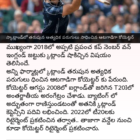
ఈ వార్తాకథనం ఏంటి
స్కాట్లాండ్ మాజీ కెప్టెన్ కైల్ కోయెట్జర్
అంతర్జాతీయ
క్రికెట్‌కు రిటైర్మెంట్
ప్రకటించాడు. కోయెట్జర్ కెప్టెన్సీలో
స్కాట్లాండ్‌లో తరుపున అత్యధిక పరుగులు సాధించిన ఆటగాడిగా కోయెట్జర్
స్కాట్లాండ్ పలు సంచలన విజయాలు సాధించింది.
ముఖ్యంగా 2018లో అప్పటి ప్రపంచ కప్ నెంబర్ వన్
ఇంగ్లండ్‌ జట్టుకు స్కాట్లాండ్ షాకిచ్చిన విషయం
తెలిసిందే.
అన్ని ఫార్మాట్లలో స్కాట్లాండ్ తరుపున అత్యధిక
పరుగులు సాధించిన ఆటగాడిగా కోయెట్జర్ కు పేరుంది.
కోయెట్జర్ ఆగస్టు 2008లో ఐర్లాండ్‌తో జరిగిన T20Iలో
అంతర్జాతీయ అరంగేట్రం చేశాడు. బ్యాటింగ్ లో
అద్భుతంగా రాణిస్తుండటంతో అతనికి స్కాట్లాండ్
కెప్టెన్సీని పదివి లభించింది. 2022లో టీ20లకు
రిటైర్మెంట్ ప్రకటించిన తర్వాత.. తాజాగా వన్డేల నుంచి