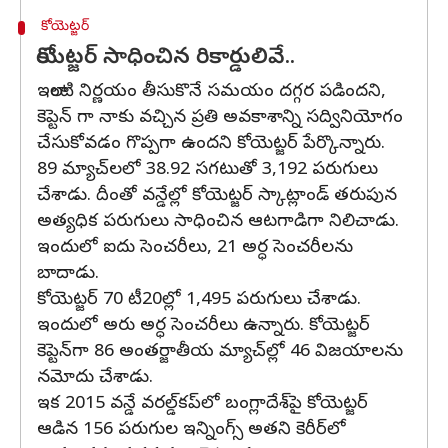
కోయెట్జర్
కోయెట్జర్ సాధించిన రికార్డులివే..
ఇలాంటి నిర్ణయం తీసుకొనే సమయం దగ్గర పడిందని,
కెప్టెన్ గా నాకు వచ్చిన ప్రతి అవకాశాన్ని సద్వినియోగం
చేసుకోవడం గొప్పగా ఉందని కోయెట్జర్ పేర్కొన్నారు.
89 మ్యాచ్‌లలో 38.92 సగటుతో 3,192 పరుగులు
చేశాడు. దీంతో వన్డేల్లో కోయెట్జర్ స్కాట్లాండ్‌ తరుపున
అత్యధిక పరుగులు సాధించిన ఆటగాడిగా నిలిచాడు.
ఇందులో ఐదు సెంచరీలు, 21 అర్ధ సెంచరీలను
బాదాడు.
కోయెట్జర్ 70 టీ20ల్లో 1,495 పరుగులు చేశాడు.
ఇందులో అరు అర్ధ సెంచరీలు ఉన్నారు. కోయెట్జర్
కెప్టెన్‌గా 86 అంతర్జాతీయ మ్యాచ్‌ల్లో 46 విజయాలను
నమోదు చేశాడు.
ఇక 2015 వన్డే వరల్డ్‌కప్‌లో బంగ్లాదేశ్‌పై కోయెట్జర్‌
ఆడిన 156 పరుగుల ఇన్నింగ్స్ అతని కెరీర్‌లో