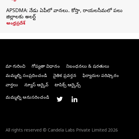
APSDMA: నేడు ఏపీలో వానలు.. కోస్తా, రాయలసీమలో పలు
జిల్లాలకు అలర్ట్
ఆంధ్రప్రదేశ్
మా గురించి
గోప్యతా విధానం
నిబంధనలు & షరతులు
మమ్మల్ని సంప్రదించండి
నైతిక ప్రవర్తన
ఫిర్యాదుల పరిష్కారం
వార్తలు
న్యూస్ ఆర్కైవ్
టాపిక్స్ ఆర్కైవ్స్
మమ్మల్ని అనుసరించండి
All rights reserved © Candela Labs Private Limited 2026