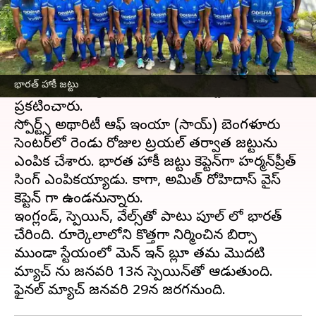
ఈ వార్తాకథనం ఏంటి
ఒడిశాలోని భువనేశ్వర్-రూర్కెలాలో జనవరి 2023లో
జరగనున్న ఎఫ్‌ఐహెచ్ పురుషుల ప్రపంచ కప్ కోసం
భారత్ హాకీ జట్టు
18 మంది సభ్యులతో కూడిన భారత జట్టును శుక్రవారం
ప్రకటించారు.
స్పోర్ట్స్ అథారిటీ ఆఫ్ ఇండియా (సాయ్) బెంగళూరు
సెంటర్‌లో రెండు రోజుల ట్రయల్ తర్వాత జట్టును
ఎంపిక చేశారు. భారత హాకీ జట్టు కెప్టెన్‌గా హర్మన్‌ప్రీత్
సింగ్ ఎంపికయ్యాడు. కాగా, అమిత్ రోహిదాస్ వైస్
కెప్టెన్ గా ఉండనున్నారు.
ఇంగ్లండ్‌, స్పెయిన్‌, వేల్స్‌తో పాటు పూల్‌ డిలో భారత్‌
చేరింది. రూర్కెలాలోని కొత్తగా నిర్మించిన బిర్సా
ముండా స్టేడియంలో మెన్ ఇన్ బ్లూ తమ మొదటి
మ్యాచ్ ను జనవరి 13న స్పెయిన్‌తో ఆడుతుంది.