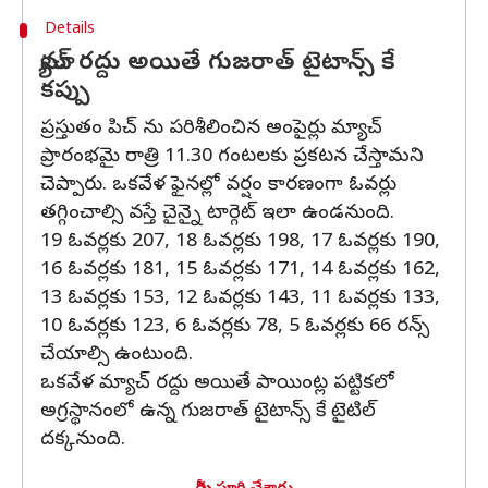
Details
మ్యాచ్ రద్దు అయితే గుజరాత్ టైటాన్స్ కే
కప్పు
ప్రస్తుతం పిచ్ ను పరిశీలించిన అంపైర్లు మ్యాచ్
ప్రారంభమై రాత్రి 11.30 గంటలకు ప్రకటన చేస్తామని
చెప్పారు. ఒకవేళ ఫైనల్లో వర్షం కారణంగా ఓవర్లు
తగ్గించాల్సి వస్తే చైన్నై టార్గెట్ ఇలా ఉండనుంది.
19 ఓవర్లకు 207, 18 ఓవర్లకు 198, 17 ఓవర్లకు 190,
16 ఓవర్లకు 181, 15 ఓవర్లకు 171, 14 ఓవర్లకు 162,
13 ఓవర్లకు 153, 12 ఓవర్లకు 143, 11 ఓవర్లకు 133,
10 ఓవర్లకు 123, 6 ఓవర్లకు 78, 5 ఓవర్లకు 66 రన్స్
చేయాల్సి ఉంటుంది.
ఒకవేళ మ్యాచ్ రద్దు అయితే పాయింట్ల పట్టికలో
అగ్రస్థానంలో ఉన్న గుజరాత్ టైటాన్స్ కే టైటిల్
దక్కనుంది.