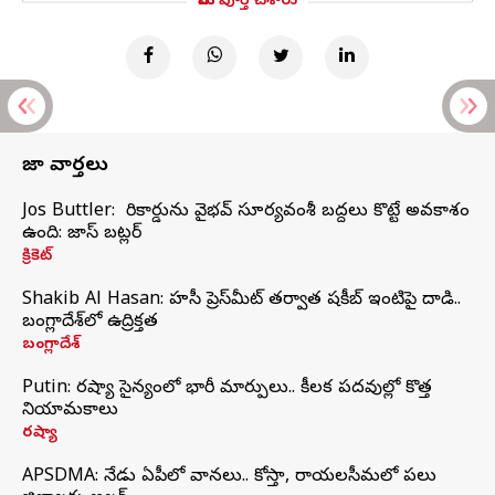
మీరు పూర్తి చేశారు
తాజా వార్తలు
Jos Buttler: నా రికార్డును వైభవ్ సూర్యవంశీ బద్దలు కొట్టే అవకాశం
ఉంది: జాస్ బట్లర్
క్రికెట్
Shakib Al Hasan: హసీనా ప్రెస్‌మీట్‌ తర్వాత షకీబ్‌ ఇంటిపై దాడి..
బంగ్లాదేశ్‌లో ఉద్రిక్తత
బంగ్లాదేశ్
Putin: రష్యా సైన్యంలో భారీ మార్పులు.. కీలక పదవుల్లో కొత్త
నియామకాలు
రష్యా
APSDMA: నేడు ఏపీలో వానలు.. కోస్తా, రాయలసీమలో పలు