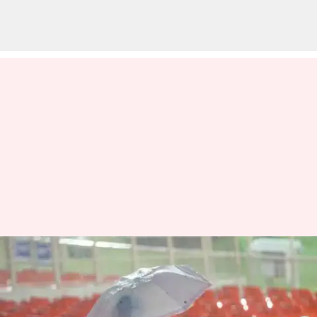
IPL 2023 ఫైనల్లో భారీ వర్షం.. నిలిచిన
ఆట
వ్రాసిన వారు
May 29, 2023
11:32 pm
Jayachandra Akuri