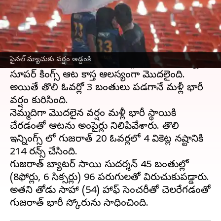
ఈ వార్తాకథనం ఏంటి
ఐపీఎల్ ఫైనల్ మ్యాచ్ కి వరుణుడు మళ్లీ అడ్డొచ్చాడు.
గుజరాత్ టైటాన్స్
ఇన్నింగ్స్ తర్వాత మొదట
ఫైనల్ మ్యాచుకు వర్షం అడ్డంకి
చిరుజల్లులు పడగా.. తర్వాత తగ్గింది. దీంతో చైన్నై
సూపర్ కింగ్స్ ఆట కాస్త ఆలస్యంగా మొదలైంది.
అయితే తొలి ఓవర్లో 3 బంతులు పడగానే మళ్లీ భారీ
వర్షం కురిసింది.
నెమ్మదిగా మొదలైన వర్షం మళ్లీ భారీ స్థాయికి
చేరడంతో ఆటను అంపైర్లు నిలిపివేశారు. తొలి
ఇన్నింగ్స్ లో గుజరాత్ 20 ఓవర్లలో 4 వికెట్ల నష్టానికి
214 రన్స్ చేసింది.
గుజరాత్ బ్యాటర్ సాయి సుదర్శన్ 45 బంతుల్లో
(8ఫోర్లు, 6 సిక్సర్లు) 96 పరుగులతో విరుచుకుపడ్డారు.
అతని తోడు సాహా (54) హాఫ్ సెంచరీతో చెలరేగడంతో