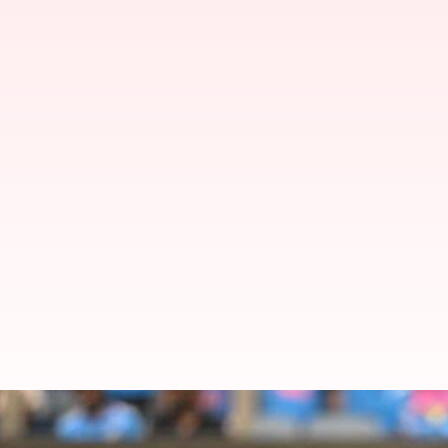
వన్డే ప్రపంచ కప్: న్యూజిలాండ్ తో మ్య