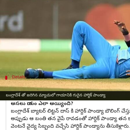
వ్రాసిన వారు
Oct 20, 2023
02:11 pm
Sriram Pranateja
ఈ వార్తాకథనం ఏంటి
ఐసీసీ
వన్డే వరల్డ్ కప్ 2023
లో అక్టోబర్ 22న ధర్మశాలలో న్
గురువారం బంగ్లాదేశ్ తో జరిగిన మ్యాచులో కేవలం 3
పడుతున్నాడు.
ఇండియన్ ఎక్స్ ప్రెస్ కథనం ప్రకారం, ఫిట్నెస్ ని తిర
Details
హార్దిక్ పాండ్యా స్థానంలో సూర్యకుమార్ యాదవ్
బంగ్లాదేశ్ తో జరిగిన మ్యాచులో గాయానికి గురైన హార్దిక్ పాండ్యా
అయినా కూడా ధర్మశాలలో అక్టోబర్ 22న న్యూజిలాండ్ తో జరిగే 
అసలు గాయం ఎలా అయ్యింది?
బంగ్లాదేశ్ బ్యాటర్ లిట్టన్ దాస్ కి హార్దిక్ పాండ్యా బౌల
అప్పుడు ఆ బంతి తన వైపే రావడంతో హార్దిక్ పాండ్యా తన క
వెంటనే వైద్య సిబ్బంది వచ్చేసి హార్దిక్ పాండ్యాను తీసుకెళ