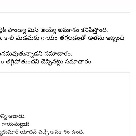
దిక్ పాండ్యా మిస్ అయ్యే అవకాశం కనిపిస్తోంది.
రయ్యాడు. కాలి మడమకు గాయం తగలడంతో అతను ఇబ్బంది
 కు పయనమవుతున్నాడని సమాచారం.
ాన్ని ఆడాడు.
 గాయమయ్యింది.
తే సూర్యకుమార్ యాదవ్ వచ్చే అవకాశం ఉంది.