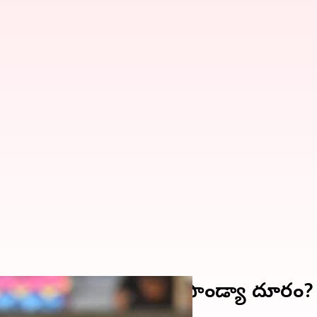
ాచుకు ఆల్ రౌండర్ హార్దిక్ పాండ్యా దూరం