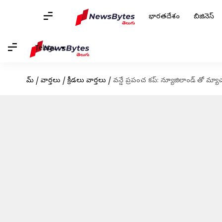
భారతదేశం
బిజినెస్
Telugu
హోమ్
/
వార్తలు
/
క్రీడలు వార్తలు
/
వన్డే ప్రపంచ కప్: న్యూజిలాండ్ తో మ్యా