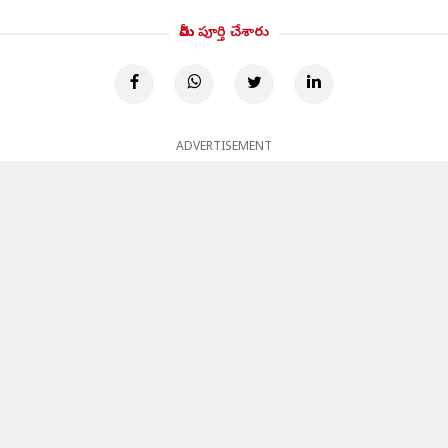
మీరు పూర్తి చేశారు
ADVERTISEMENT