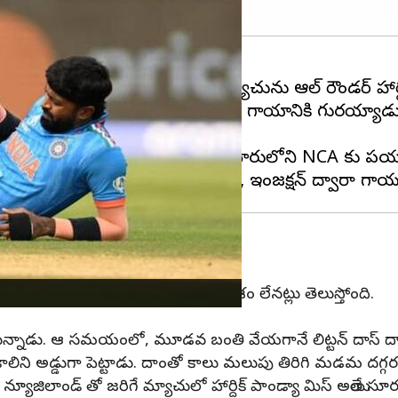
యూజిలాండ్ తో
ఇండియా
కు జరిగే మ్యాచును ఆల్ రౌండర్ హార్
బంతులు బౌలింగ్ చేసిన హార్దిక్ పాండ్యా గాయానికి గు
ిగి తెచ్చుకోవడానికి హార్దిక్ పాండ్యా బెంగళూరులోని NCA
 వచ్చే అవకాశం
మ్యాచులో హార్దిక్ పాండ్యా ఆడే అవకాశం లేనట్లు తెలుస్తోంది.
ింగ్ చేస్తున్నాడు. ఆ సమయంలో, మూడవ బంతి వేయగానే లిట్టన్ దాస్ ద
ాలిని అడ్డుగా పెట్టాడు. దాంతో కాలు మలుపు తిరిగి మడమ దగ్గర
్లారు. న్యూజిలాండ్ తో జరిగే మ్యాచులో హార్దిక్ పాండ్యా మిస్ అయి