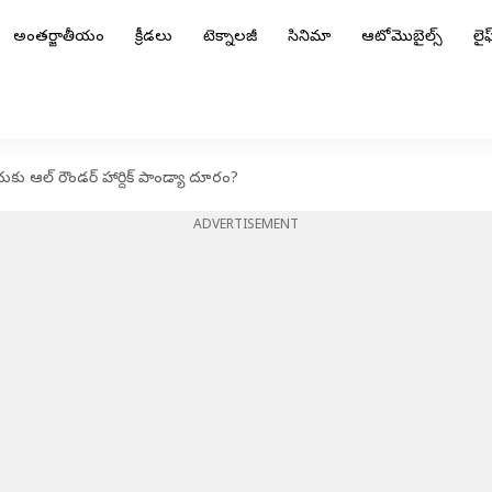
అంతర్జాతీయం
క్రీడలు
టెక్నాలజీ
సినిమా
ఆటోమొబైల్స్
లైఫ్
చుకు ఆల్ రౌండర్ హార్దిక్ పాండ్యా దూరం?
ADVERTISEMENT