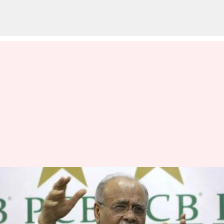
పాక్ జట్టును ఇండియాకు పంపిస్తే
భద్రతా సమస్యలు: పీసీబీ ఛైర్మన్
వ్రాసిన వారు
Mar 14, 2023
03:01 pm
Jayachandra Akuri