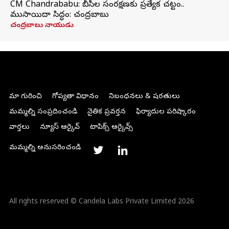
CM Chandrababu: బీసీల సంరక్షణకు ప్రత్యేక చట్టం..
ముసాయిదా సిద్ధం: చంద్రబాబు
చంద్రబాబు నాయుడు
మా గురించి
గోప్యతా విధానం
నిబంధనలు & షరతులు
మమ్మల్ని సంప్రదించండి
నైతిక ప్రవర్తన
ఫిర్యాదుల పరిష్కారం
వార్తలు
న్యూస్ ఆర్కైవ్
టాపిక్స్ ఆర్కైవ్స్
మమ్మల్ని అనుసరించండి
All rights reserved © Candela Labs Private Limited 2026