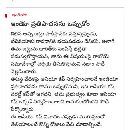
ఇండియా
ఇండియా ప్రతిపాదనను ఒప్పుకోం
మిగిలిన అన్ని జట్లు పాకిస్తాన్‌కు వస్తున్నప్పుడు,
టీమిండియాకు రావడానికి భయపడడం దేనికని, అలాగే
తమ జట్టును భారత్‌కు పంపిస్తే భద్రతా
సమస్యలొస్తాయని, తాను ఈ విషయంపై రాబోయే
సమావేశాల్లో చర్చకు తీసుకొస్తామని నజాం సౌథీ
వెల్లడించారు.
తటస్థ వేదికపై ఆసియా కప్ నిర్వహించాలనే ఇండియా
ప్రతిపాదనను తాము ఒప్పుకోమని, ఇది ఆసియా కప్,
వరల్డ్ కప్‌తో ఆగదని, తమ ప్రభుత్వం కూడా ఆసియా
కప్ ఇక్కడే నిర్వహించాలని అనుకుంటోందని సౌథీ
పేర్కొన్నారు.
ఈ ఆసియా కప్ వివాదం ఎప్పుడు ముగుస్తుందో
తెలియాలంటే కొన్ని రోజులు వేచి చూడాల్సిందే.