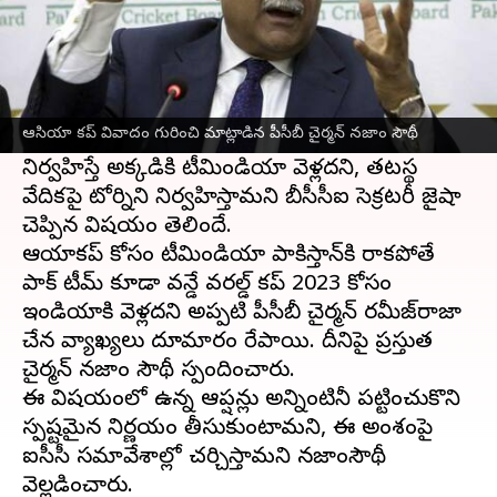
ఈ వార్తాకథనం ఏంటి
ఆసియా కప్ 2023 టోర్ని
వేదిక విషయంలో రేగిన
సందిగ్ధత ఇప్పట్లో తెగేలా లేదు. పాకిస్తాన్ లో ఆసియా
ఆసియా కప్ వివాదం గురించి మాట్లాడిన పీసీబీ చైర్మన్ నజాం సౌథీ
కప్ 2023 టోర్ని జరగాల్సి ఉంది. అయితే పాక్‌లో
నిర్వహిస్తే అక్కడికి టీమిండియా వెళ్లదని, తటస్థ
వేదికపై టోర్నిని నిర్వహిస్తామని బీసీసీఐ సెక్రటరీ జైషా
చెప్పిన విషయం తెలిసిందే.
ఆసియాకప్ కోసం టీమిండియా పాకిస్తాన్‌కి రాకపోతే
పాక్ టీమ్ కూడా వన్డే వరల్డ్ కప్ 2023 కోసం
ఇండియాకి వెళ్లదని అప్పటి పీసీబీ చైర్మన్ రమీజ్‌రాజా
చేసిన వ్యాఖ్యలు దూమారం రేపాయి. దీనిపై ప్రస్తుత
చైర్మన్ నజాం సౌథీ స్పందించారు.
ఈ విషయంలో ఉన్న ఆప్షన్లు అన్నింటినీ పట్టించుకొని
స్పష్టమైన నిర్ణయం తీసుకుంటామని, ఈ అంశంపై
ఐసీసీ సమావేశాల్లో చర్చిస్తామని నజాంసౌథీ