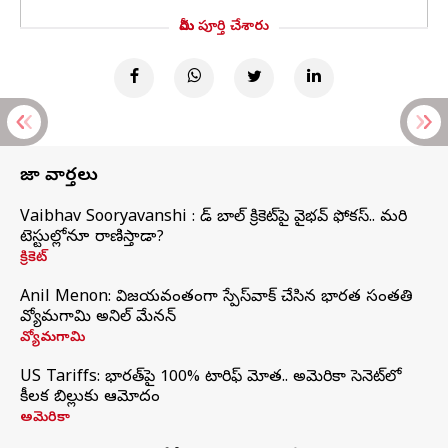
మీరు పూర్తి చేశారు
తాజా వార్తలు
Vaibhav Sooryavanshi : రెడ్ బాల్ క్రికెట్‌పై వైభవ్ ఫోకస్.. మరి
టెస్టుల్లోనూ రాణిస్తాడా?
క్రికెట్
Anil Menon: విజయవంతంగా స్పేస్‌వాక్‌ చేసిన భారత సంతతి
వ్యోమగామి అనిల్‌ మేనన్
వ్యోమగామి
US Tariffs: భారత్‌పై 100% టారిఫ్‌ మోత.. అమెరికా సెనెట్‌లో
కీలక బిల్లుకు ఆమోదం
అమెరికా