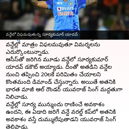
వ్రాసిన వారు
Mar 25, 2023
06:03 pm
Jayachandra Akuri
ఈ వార్తాకథనం ఏంటి
టీ20ల్లో ప్రత్యర్థి బౌలర్లకు టీమిండియా
స్టార్ ప్లేయర్
వన్డేలో విఫమవుతున్న సూర్యకుమార్ యాదవ్
సూర్యకుమార్
యాదవ్ చుక్కలు చూపిస్తాడు. అయితే
వన్డేల్లో మాత్రం విఫలమవుతూ విమర్శలను
ఎదుర్కొంటున్నాడు.
ఆసీస్‌తో జరిగిన మూడు వన్డేలో సూర్యకుమార్
యాదవ్ డకౌట్ అయ్యాడు. దీంతో అతడిని వన్డేల
నుంచి తప్పించి టీ20లకే పరిమితం చేయాలని
కొంతమంది డిమాండ్ చేస్తున్నారు. అయితే అతనికి
భారత మాజీ ఆల్ రౌండర్ యువరాజ్ సింగ్ మద్దతుగా
నిలిచాడు.
వన్డేల్లో సూర్య మున్ముందు రాణించే అవకాశం
ఉందని, ఈ ఏడాది జరిగే వన్డే వరల్డ్ కప్‌లో అతనికి
అవకాశం వస్తే దుమ్ములేపుతాడని యువరాజ్ సింగ్