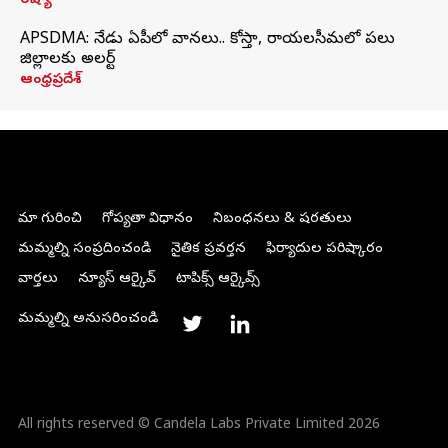
రష్యా
APSDMA: నేడు ఏపీలో వానలు.. కోస్తా, రాయలసీమలో పలు
జిల్లాలకు అలర్ట్
ఆంధ్రప్రదేశ్
మా గురించి
గోప్యతా విధానం
నిబంధనలు & షరతులు
మమ్మల్ని సంప్రదించండి
నైతిక ప్రవర్తన
ఫిర్యాదుల పరిష్కారం
వార్తలు
న్యూస్ ఆర్కైవ్
టాపిక్స్ ఆర్కైవ్స్
మమ్మల్ని అనుసరించండి
All rights reserved © Candela Labs Private Limited 2026