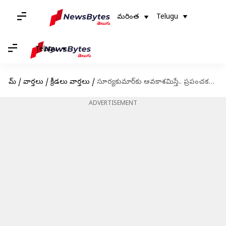
మరింత
Telugu
Telugu
హోమ్
/
వార్తలు
/
క్రీడలు వార్తలు
/
సూర్యకుమార్‌కు అవకాశమిస్తే.. ప్రపంచకప్‌లో దుమ్మురేపుతాడు : యూవీ
ADVERTISEMENT