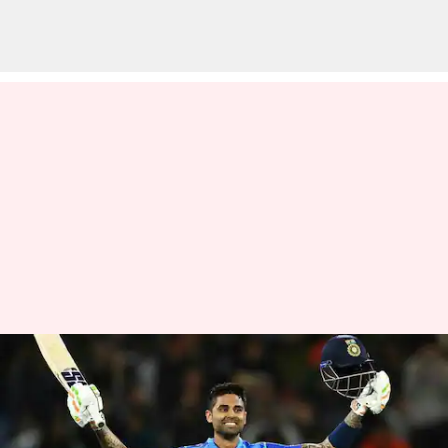
సూర్యకుమార్‌కు అవకాశమిస్తే..
ప్రపంచకప్‌లో దుమ్మురేపుతాడు :
యూవీ