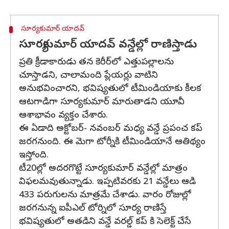
సూర్యకుమార్ యాదవ్
సూర్యకుమార్ యాదవ్ వన్డేల్లో రాణిస్తాడు
ప్రతి క్రీడాకారుడు తన కెరీర్‌లో ఎత్తుపల్లాలను
చూస్తాడని, చాలామంది ప్లేయర్లు వాటిని
అనుభవించారని, భవిష్యతులో టీమిండియాకు కీలక
ఆటగాడిగా సూర్యకుమార్ మారుతాడని యూవీ
ఆశాభావం వ్యక్తం చేశారు.
ఈ ఏడాది అక్టోబర్‌- నవంబర్‌ మధ్య వన్డే ప్రపంచ కప్‌
జరగనుంది. ఈ మెగా టోర్నీకి టీమిండియానే ఆతిథ్యం
ఇస్తోంది.
టీ20ల్లో అదరగొట్టే సూర్యకుమార్ వన్డేల్లో మాత్రం
విఫలమవుతున్నాడు. ఇప్పటివరకు 21 వన్డేలు ఆడి
433 పరుగులను మాత్రమే చేశాడు. వారం రోజుల్లో
జరగనున్న ఐపీఎల్ టోర్నిలో సూర్య రాణిస్తే
భవిష్యతులో అతడిని వన్డే వరల్డ్ కప్ కి సెలెక్ట్ చేసే