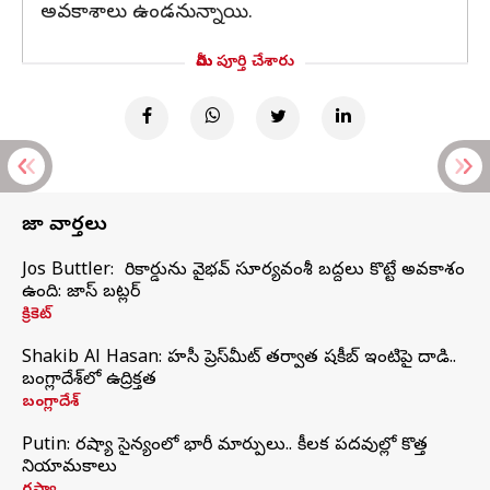
అవకాశాలు ఉండనున్నాయి.
మీరు పూర్తి చేశారు
తాజా వార్తలు
Jos Buttler: నా రికార్డును వైభవ్ సూర్యవంశీ బద్దలు కొట్టే అవకాశం
ఉంది: జాస్ బట్లర్
క్రికెట్
Shakib Al Hasan: హసీనా ప్రెస్‌మీట్‌ తర్వాత షకీబ్‌ ఇంటిపై దాడి..
బంగ్లాదేశ్‌లో ఉద్రిక్తత
బంగ్లాదేశ్
Putin: రష్యా సైన్యంలో భారీ మార్పులు.. కీలక పదవుల్లో కొత్త
నియామకాలు