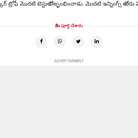
ర్ ట్రోఫీ మొదటి టెస్టులో విజృంభించాడు. మొదటి ఇన్నింగ్స్ లో ఐదు వి
మీరు పూర్తి చేశారు
ADVERTISEMENT