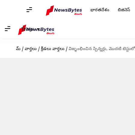
భారతదేశం
బిజినెస్
Telugu
హోమ్
/
వార్తలు
/
క్రీడలు వార్తలు
/
విజృంభించిన స్పిన్నర్లు, మొదటి టెస