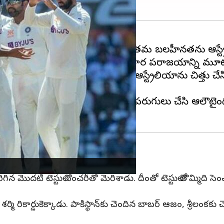
ింది. స్పిన్ ఆడటంతో మరోసారి తమ బలహీనతను ఆస్ట్రేల
ీమిండియా 132 పరుగుల తేడాతో ఆస్ట్రేలియాను చిత్తు చేసిం
 తొలి ఇన్నింగ్స్ ఆడిన ఇండియా 400 పరుగులు చేసి ఆలౌటైంది.
ర్మ
 జరిగిన మొదటి టెస్టులో సెంచరీతో మెరిశాడు. దీంతో టెస్టులో తొమ్మిది
మి రికార్డుకెక్కాడు. పాకిస్థాన్‌కు చెందిన బాబర్ ఆజం, శ్రీలంకకు చెం