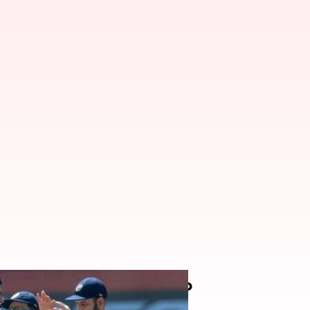
టులో టీమిండియా ఘన విజయం