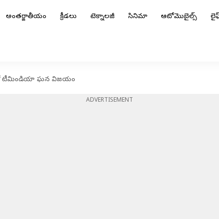
అంతర్జాతీయం
క్రీడలు
టెక్నాలజీ
సినిమా
ఆటోమొబైల్స్
లైఫ్
్టులో టీమిండియా ఘన విజయం
ADVERTISEMENT