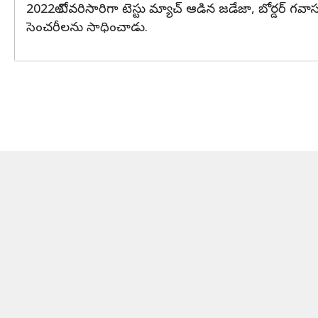
2022లో చివరిసారిగా టెస్టు మ్యాచ్ ఆడిన జడేజా, బోర్డర్ గవాస్క
సెంచరీలను సాధించాడు.