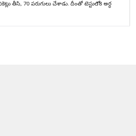
కెట్లు తీసి, 70 పరుగులు చేశాడు. దీంతో టెస్టులో 18 అర్ధ