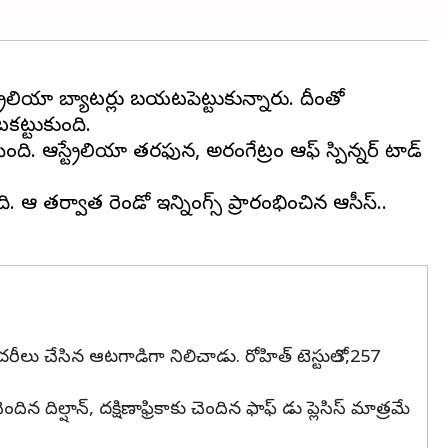
ియా బ్యాటర్లు బయటపెట్టుకున్నారు. దీంతో
ది. ఆస్ట్రేలియా తరఫున, అరంగేట్రం ఆఫ్ స్పిన్నర్ టాడ్
 ఆ తర్వాత రెండో ఇన్నింగ్స్ ప్రారంభించిన ఆసీస్..
 సెంచరీలు చేసిన ఆటగాడిగా నిలిచాడు. రోహిత్ టెస్టులో 3,257
దిన దిల్షాన్, దక్షిణాఫ్రికాకు చెందిన ఫాఫ్ డు ప్లెసిస్‌ మాత్రమే