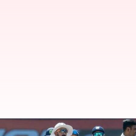
విజృంభించిన స్పిన్నర్లు, మొదటి టెస్